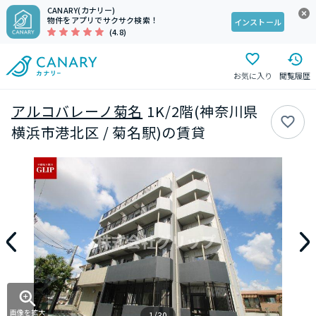
CANARY(カナリー)
物件をアプリでサクサク検索！
インストール
(4.8)
お気に入り
閲覧履歴
アルコバレーノ菊名
1K/2階(神奈川県
横浜市港北区 / 菊名駅)の賃貸
画像を拡大
1/30