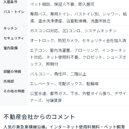
入居条件
ペット相談、保証人不要、即入居可
バス・トイレ
専用バス、専用トイレ、バストイレ別、シャワー、給
湯、温水洗浄便座、浴室乾燥機、洗面所独立
キッチン
ガスコンロ対応、2口コンロ、システムキッチン
セキュリティ
オートロック、防犯カメラ、セキュリティ会社加入済
室内設備
エアコン、室内洗濯置、フローリング、インターネッ
ト対応、ネット使用料不要、クロゼット、シューズボ
ックス、照明付
部屋の特徴
バルコニー、角住戸、二階以上
共用部
エレベーター、宅配ボックス、駐輪場
その他の特徴
公営水道、都市ガス、下水、外壁タイル張り、デザイ
ナーズ、分譲賃貸
不動産会社からのコメント
人気の東急東横線沿線。インターネット使用料無料・ペット飼育