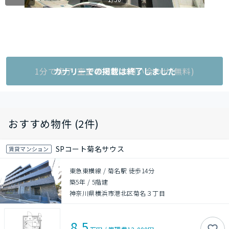
1分で完了!空室状況をお問い合わせ(無料)
カナリーでの掲載は終了しました
おすすめ物件 (2件)
SPコート菊名サウス
賃貸マンション
東急東横線 / 菊名駅 徒歩14分
築5年
/
5階建
神奈川県横浜市港北区菊名３丁目
8.5