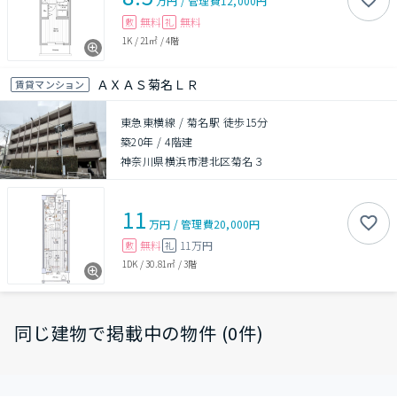
万円
/
管理費
12,000円
無料
無料
敷
礼
1K
/
21㎡
/
4階
ＡＸＡＳ菊名ＬＲ
賃貸マンション
東急東横線 / 菊名駅 徒歩15分
築20年
/
4階建
神奈川県横浜市港北区菊名３
11
万円
/
管理費
20,000円
無料
11万円
敷
礼
1DK
/
30.81㎡
/
3階
同じ建物で掲載中の物件 (0件)