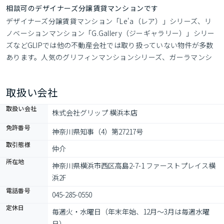
相談可のデザイナーズ分譲賃貸マンションです
デザイナーズ分譲賃貸マンション「Le'a（レア）」シリーズ、リ
ノベーションマンション「G.Gallery（ジーギャラリー）」シリー
ズなどGLIPでは他の不動産会社では取り扱っていない物件が多数
あります。人気のグリフィンマンションシリーズ、ガーラマンシ
ョンシリーズなども当社管理物件多数あり。ポータルサイト掲載
不可の未公開物件は当社HP「グリップ横浜本店」で検索くださ
取扱い会社
い。
取扱い会社
株式会社グリップ 横浜本店
免許番号
神奈川県知事（4）第27217号
取引態様
仲介
所在地
神奈川県横浜市西区高島2-7-1 ファーストプレイス横
浜2F
電話番号
045-285-0550
定休日
毎週火・水曜日（年末年始、12月～3月は毎週水曜
日）