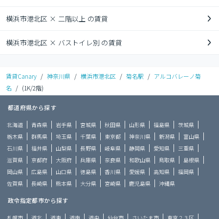
横浜市港北区 × 二階以上 の賃貸
横浜市港北区 × バストイレ別 の賃貸
賃貸Canary
/
神奈川県
/
横浜市港北区
/
菊名駅
/
アルコバレーノ菊
名
/
(1K/2階)
都道府県から探す
北海道
青森県
岩手県
宮城県
秋田県
山形県
福島県
茨城県
栃木県
群馬県
埼玉県
千葉県
東京都
神奈川県
新潟県
富山県
石川県
福井県
山梨県
長野県
岐阜県
静岡県
愛知県
三重県
滋賀県
京都府
大阪府
兵庫県
奈良県
和歌山県
鳥取県
島根県
岡山県
広島県
山口県
徳島県
香川県
愛媛県
高知県
福岡県
佐賀県
長崎県
熊本県
大分県
宮崎県
鹿児島県
沖縄県
政令指定都市から探す
札幌市
道北
道東
道南
道央
仙台市
さいたま市
東京２３区