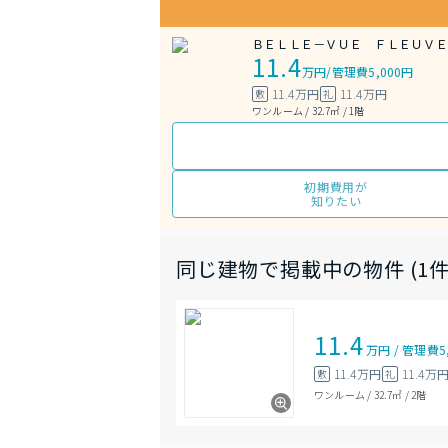
ＢＥＬＬＥ－ＶＵＥ ＦＬＥＵＶＥ
11.4
万円
/
管理費5,000円
11.4万円
11.4万円
敷
礼
ワンルーム / 32.7㎡ / 1階
初期費用が
知りたい
同じ建物で掲載中の物件 (1件
11.4
万円
/
管理費
5
11.4万円
11.4万
敷
礼
ワンルーム
/
32.7㎡
/
2階