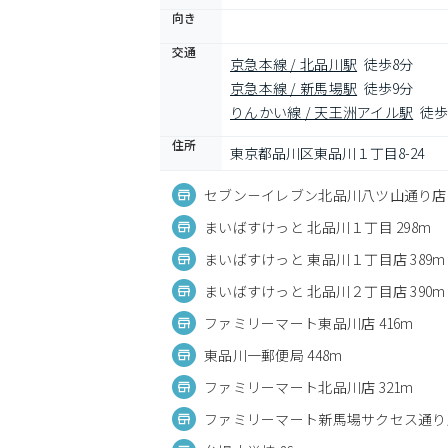
向き
交通
京急本線 / 北品川駅
徒歩8分
京急本線 / 新馬場駅
徒歩9分
りんかい線 / 天王洲アイル駅
徒歩
住所
東京都品川区東品川１丁目8-24
セブン－イレブン北品川八ツ山通り店 1
まいばすけっと 北品川１丁目 298m
まいばすけっと 東品川１丁目店 389m
まいばすけっと 北品川２丁目店 390m
ファミリーマート東品川店 416m
東品川一郵便局 448m
ファミリーマート北品川店 321m
ファミリーマート新馬場サクセス通り店