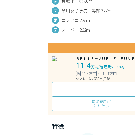
台場小学校 86m
品川女子学院中等部 377m
コンビニ 228m
スーパー 222m
ＢＥＬＬＥ－ＶＵＥ ＦＬＥＵＶＥ
11.4
万円
/
管理費5,000円
11.4万円
11.4万円
敷
礼
ワンルーム / 32.7㎡ / 1階
初期費用が
知りたい
特徴