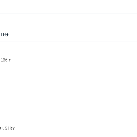
11分
86m
 518m