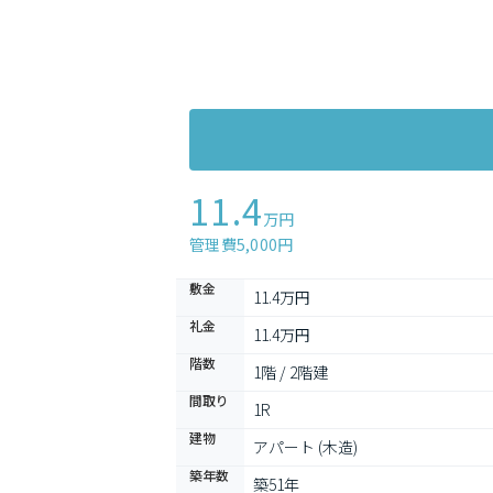
11.4
万円
管理費5,000円
敷金
11.4万円
礼金
11.4万円
階数
1階 / 2階建
間取り
1R
建物
アパート (木造)
築年数
築51年