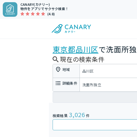
CANARY(カナリー)
物件をアプリでサクサク検索！
(4.8)
東京都
品川区
で洗面所独
現在の検索条件
地域
品川区
詳細条件
洗面所独立
3,026
検索結果
件