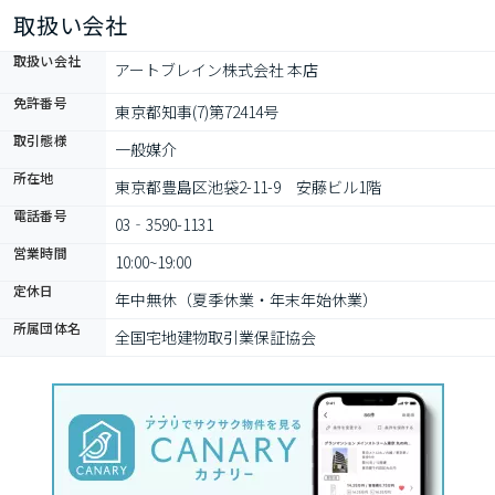
取扱い会社
取扱い会社
アートブレイン株式会社 本店
免許番号
東京都知事(7)第72414号
取引態様
一般媒介
所在地
東京都豊島区池袋2-11-9　安藤ビル1階
電話番号
03‐3590-1131
営業時間
10:00~19:00
定休日
年中無休（夏季休業・年末年始休業）
所属団体名
全国宅地建物取引業保証協会