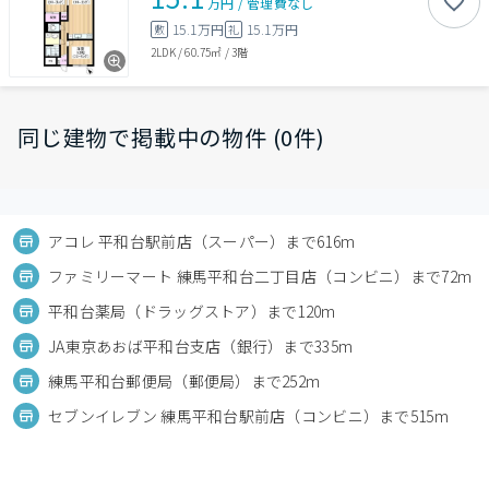
万円
/
管理費
なし
15.1万円
15.1万円
敷
礼
2LDK
/
60.75㎡
/
3階
同じ建物で掲載中の物件 (0件)
アコレ 平和台駅前店（スーパー）まで616m
ファミリーマート 練馬平和台二丁目店（コンビニ）まで72m
平和台薬局（ドラッグストア）まで120m
JA東京あおば平和台支店（銀行）まで335m
練馬平和台郵便局（郵便局）まで252m
セブンイレブン 練馬平和台駅前店（コンビニ）まで515m