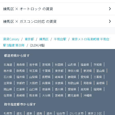
練馬区 × オートロック の賃貸
練馬区 × ガスコンロ対応 の賃貸
賃貸Canary
/
東京都
/
練馬区
/
平和台駅
/
東京メトロ有楽町線 平和台
駅 8階建 築30年
/
(2LDK/4階)
都道府県から探す
北海道
青森県
岩手県
宮城県
秋田県
山形県
福島県
茨城県
栃木県
群馬県
埼玉県
千葉県
東京都
神奈川県
新潟県
富山県
石川県
福井県
山梨県
長野県
岐阜県
静岡県
愛知県
三重県
滋賀県
京都府
大阪府
兵庫県
奈良県
和歌山県
鳥取県
島根県
岡山県
広島県
山口県
徳島県
香川県
愛媛県
高知県
福岡県
佐賀県
長崎県
熊本県
大分県
宮崎県
鹿児島県
沖縄県
政令指定都市から探す
札幌市
道北
道東
道南
道央
仙台市
さいたま市
東京２３区