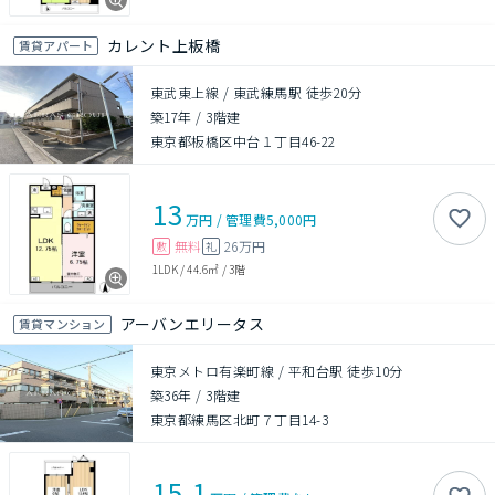
カレント上板橋
賃貸アパート
東武東上線 / 東武練馬駅 徒歩20分
築17年
/
3階建
東京都板橋区中台１丁目46-22
13
万円
/
管理費
5,000円
無料
26万円
敷
礼
1LDK
/
44.6㎡
/
3階
アーバンエリータス
賃貸マンション
東京メトロ有楽町線 / 平和台駅 徒歩10分
築36年
/
3階建
東京都練馬区北町７丁目14-3
15.1