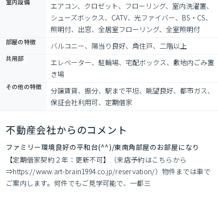
室内設備
エアコン、クロゼット、フローリング、室内洗濯置、
シューズボックス、CATV、光ファイバー、BS・CS、
照明付、出窓、全居室フローリング、全室照明付
部屋の特徴
バルコニー、陽当り良好、角住戸、二階以上
共用部
エレベーター、駐輪場、宅配ボックス、敷地内ごみ置
き場
その他の特徴
分譲賃貸、振分、駅まで平坦、眺望良好、都市ガス、
保証会社利用可、定期借家
不動産会社からのコメント
ファミリー環境良好の平和台(^^)/東南角部屋のお部屋になり
【定期借家契約２年：更新不可】（来店予約はこちらから
⇒https://www.art-brain1994.co.jp/reservation/）物件までは車で
ご案内します。何件でもご見学可能で、一都三