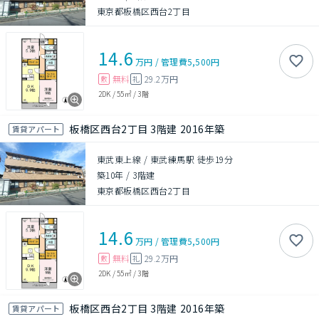
東京都板橋区西台2丁目
14.6
万円
/
管理費
5,500円
無料
29.2万円
敷
礼
2DK
/
55㎡
/
3階
板橋区西台2丁目 3階建 2016年築
賃貸アパート
東武東上線 / 東武練馬駅 徒歩19分
築10年
/
3階建
東京都板橋区西台2丁目
14.6
万円
/
管理費
5,500円
無料
29.2万円
敷
礼
2DK
/
55㎡
/
3階
板橋区西台2丁目 3階建 2016年築
賃貸アパート