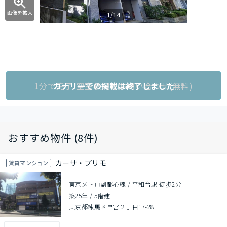
画像を拡大
1/14
1分で完了!空室状況をお問い合わせ(無料)
カナリーでの掲載は終了しました
おすすめ物件 (8件)
カーサ・プリモ
賃貸マンション
東京メトロ副都心線 / 平和台駅 徒歩2分
築25年
/
5階建
東京都練馬区早宮２丁目17-28