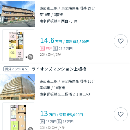
東武東上線 / 東武練馬駅 徒歩19分
築10年
/
3階建
東京都板橋区西台2丁目
14.6
万円
/
管理費
5,500円
無料
29.2万円
敷
礼
2DK
/
55㎡
/
3階
ライオンズマンション上板橋
賃貸マンション
東武東上線 / 東武練馬駅 徒歩16分
築43年
/
10階建
東京都板橋区上板橋２丁目13-3
13
万円
/
管理費
5,000円
13万円
13万円
敷
礼
3DK
/
52.22㎡
/
4階