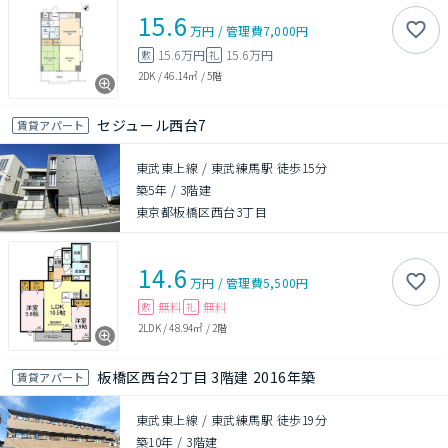
15.6
万円
/
管理費
7,000円
15.6万円
15.6万円
敷
礼
2DK
/
46.14㎡
/
5階
セジュール西台7
賃貸アパート
東武東上線 / 東武練馬駅 徒歩15分
築5年
/
3階建
東京都板橋区西台3丁目
14.6
万円
/
管理費
5,500円
無料
無料
敷
礼
2LDK
/
48.94㎡
/
2階
板橋区西台2丁目 3階建 2016年築
賃貸アパート
東武東上線 / 東武練馬駅 徒歩19分
築10年
/
3階建