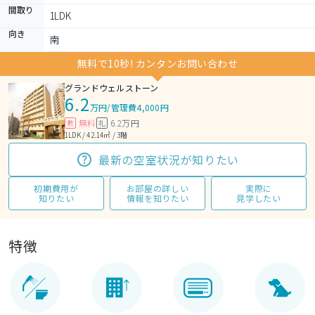
間取り
1LDK 
向き
南
無料で10秒! カンタンお問い合わせ
グランドウェルストーン
6.2
万円
/
管理費4,000円
無料
6.2万円
敷
礼
1LDK / 42.14㎡ / 3階
最新の空室状況が知りたい
初期費用が
お部屋の詳しい
実際に
知りたい
情報を知りたい
見学したい
特徴