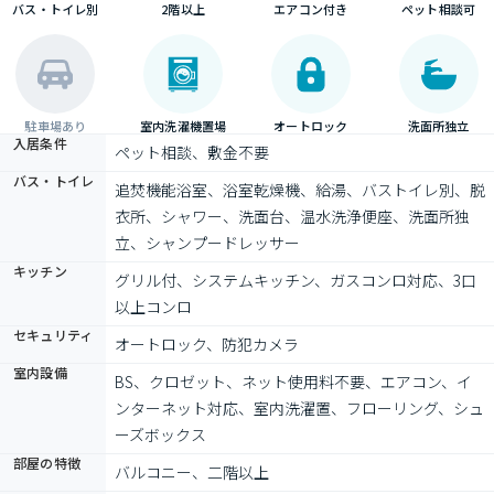
バス・トイレ別
2階以上
エアコン付き
ペット相談可
駐車場あり
室内洗濯機置場
オートロック
洗面所独立
入居条件
ペット相談、敷金不要
バス・トイレ
追焚機能浴室、浴室乾燥機、給湯、バストイレ別、脱
衣所、シャワー、洗面台、温水洗浄便座、洗面所独
立、シャンプードレッサー
キッチン
グリル付、システムキッチン、ガスコンロ対応、3口
以上コンロ
セキュリティ
オートロック、防犯カメラ
室内設備
BS、クロゼット、ネット使用料不要、エアコン、イ
ンターネット対応、室内洗濯置、フローリング、シュ
ーズボックス
部屋の特徴
バルコニー、二階以上