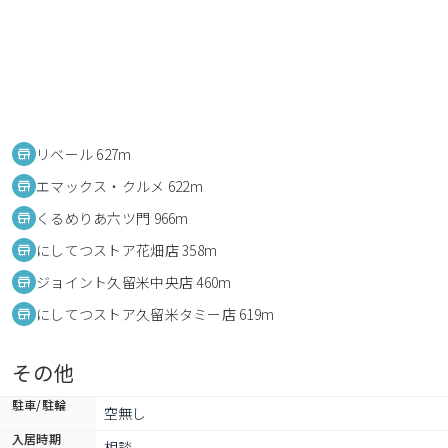
リベール 627m
エマックス・クルメ 622m
くるめりあ六ツ門 966m
にしてつストア花畑店 358m
ジョイント久留米中央店 460m
にしてつストア久留米タミー店 619m
その他
駐車/駐輪
空無し
入居時期
相談