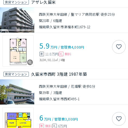
アザレ久留米
賃貸マンション
西鉄天神大牟田線 / 聖マリア病院前駅 徒歩25分
築28年
/
6階建
福岡県久留米市津福本町1679-12
5.9
万円
/
管理費
4,000円
11.8万円
無料
敷
礼
3LDK
/
81.11㎡
/
4階
久留米市西町 3階建 1987年築
賃貸マンション
西鉄天神大牟田線 / 花畑駅 徒歩8分
築39年
/
3階建
福岡県久留米市西町495-1
6
万円
/
管理費
3,000円
無料
6万円
敷
礼