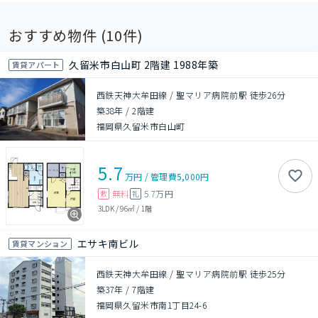
おすすめ物件 (
10
件)
久留米市白山町 2階建 1988年築
賃貸アパート
西鉄天神大牟田線 / 聖マリア病院前駅 徒歩26分
築38年
/
2階建
福岡県久留米市白山町
5.7
万円
/
管理費
5,000円
無料
5.7万円
敷
礼
3LDK
/
96㎡
/
1階
エサキ南ビル
賃貸マンション
西鉄天神大牟田線 / 聖マリア病院前駅 徒歩25分
築37年
/
7階建
福岡県久留米市南1丁目24-6