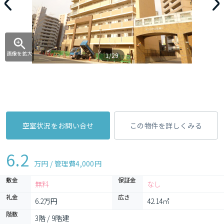
画像を拡大
1/29
空室状況をお問い合せ
この物件を詳しくみる
6.2
万円 / 管理費
4,000円
敷金
保証金
無料
なし
礼金
広さ
6.2万円
42.14㎡
階数
3階 / 9階建