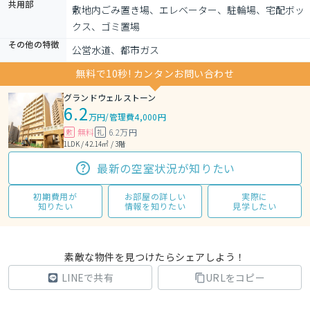
共用部
敷地内ごみ置き場、エレベーター、駐輪場、宅配ボッ
クス、ゴミ置場
その他の特徴
公営水道、都市ガス
無料で10秒! カンタンお問い合わせ
グランドウェルストーン
6.2
万円
/
管理費4,000円
無料
6.2万円
敷
礼
1LDK / 42.14㎡ / 3階
最新の空室状況が知りたい
初期費用が
お部屋の詳しい
実際に
知りたい
情報を知りたい
見学したい
素敵な物件を見つけたらシェアしよう！
LINEで共有
URLをコピー