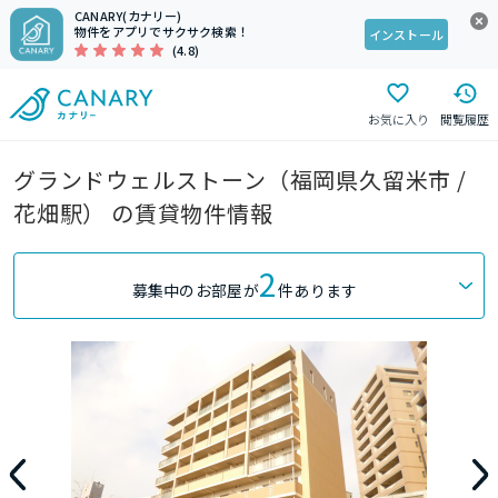
CANARY(カナリー)
物件をアプリでサクサク検索！
インストール
(4.8)
お気に入り
閲覧履歴
グランドウェルストーン（福岡県久留米市 /
花畑駅） の賃貸物件情報
2
募集中のお部屋が
件あります