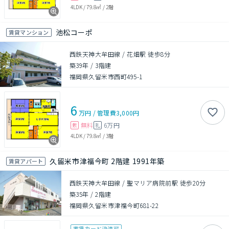
4LDK
/
79.8㎡
/
2階
池松コーポ
賃貸マンション
西鉄天神大牟田線 / 花畑駅 徒歩8分
築39年
/
3階建
福岡県久留米市西町495-1
6
万円
/
管理費
3,000円
無料
6万円
敷
礼
4LDK
/
79.8㎡
/
3階
久留米市津福今町 2階建 1991年築
賃貸アパート
西鉄天神大牟田線 / 聖マリア病院前駅 徒歩20分
築35年
/
2階建
福岡県久留米市津福今町681-22
家賃カード決済可