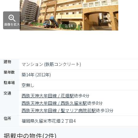
画像を拡大
1/16
建物
マンション (鉄筋コンクリート)
築年数
築14年 (2012年)
駐車場
空無し
交通
西鉄天神大牟田線 / 花畑駅
徒歩4分
西鉄天神大牟田線 / 西鉄久留米駅
徒歩8分
西鉄天神大牟田線 / 聖マリア病院前駅
徒歩13分
住所
福岡県久留米市花畑２丁目4
掲載中の物件(
2
件)