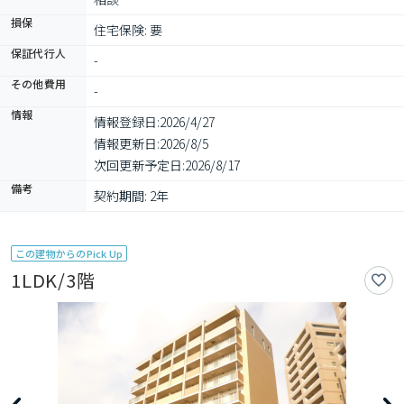
損保
住宅保険: 要
保証代行人
-
その他費用
-
情報
情報登録日:
2026/4/27
情報更新日:
2026/8/5
次回更新予定日:
2026/8/17
備考
契約期間: 2年
この建物からのPick Up
1LDK/3階