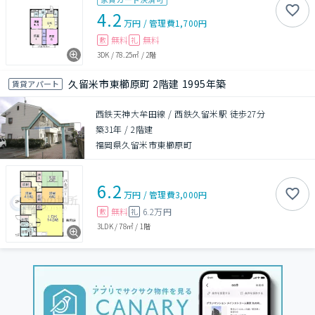
4.2
万円
/
管理費
1,700円
無料
無料
敷
礼
3DK
/
78.25㎡
/
2階
久留米市東櫛原町 2階建 1995年築
賃貸アパート
西鉄天神大牟田線 / 西鉄久留米駅 徒歩27分
築31年
/
2階建
福岡県久留米市東櫛原町
6.2
万円
/
管理費
3,000円
無料
6.2万円
敷
礼
3LDK
/
78㎡
/
1階