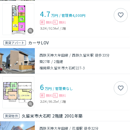
4.7
万円
/
管理費
4,000円
無料
無料
敷
礼
3LDK
/
92.54㎡
/
1階
カーサLOV
賃貸アパート
西鉄天神大牟田線 / 西鉄久留米駅 徒歩33分
築27年
/
2階建
福岡県久留米市大石町227-3
6
万円
/
管理費
なし
無料
無料
敷
礼
2LDK
/
86.25㎡
/
1階
久留米市大石町 2階建 2001年築
賃貸物件
西鉄天神大牟田線 / 花畑駅 徒歩32分