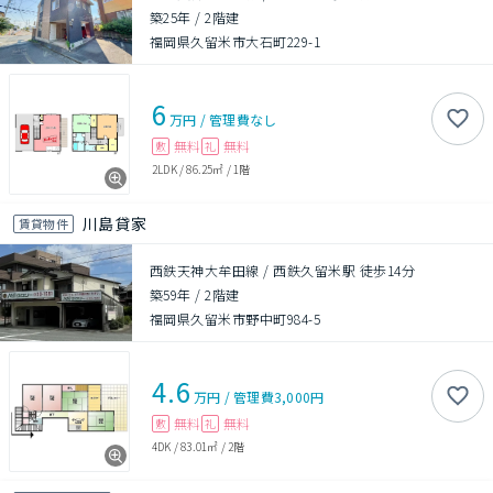
築25年
/
2階建
福岡県久留米市大石町229-1
6
万円
/
管理費
なし
無料
無料
敷
礼
2LDK
/
86.25㎡
/
1階
川島貸家
賃貸物件
西鉄天神大牟田線 / 西鉄久留米駅 徒歩14分
築59年
/
2階建
福岡県久留米市野中町984-5
4.6
万円
/
管理費
3,000円
無料
無料
敷
礼
4DK
/
83.01㎡
/
2階