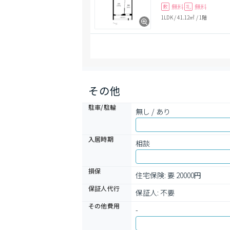
無料
無料
敷
礼
1LDK
/
41.12㎡
/
1階
その他
駐車/駐輪
無し / あり
入居時期
相談
損保
住宅保険: 要 20000円
保証人代行
保証人: 不要
その他費用
-