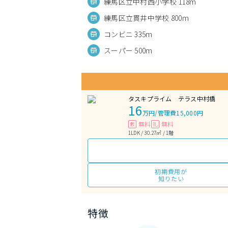
練馬区立中村西小学校 118m
練馬区立貫井中学校 800m
コンビニ 335m
スーパー 500m
タスキプライム テラス中村橋
16
万円
/
管理費15,000円
無料
無料
敷
礼
1LDK / 30.27㎡ / 1階
初期費用が
知りたい
特徴