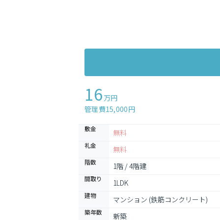
16
万円
管理費15,000円
敷金
無料
礼金
無料
階数
1階 / 4階建
間取り
1LDK
建物
マンション (鉄筋コンクリート)
築年数
新築