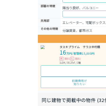
部屋の特徴
陽当り良好、バルコニー
共用部
エレベーター、宅配ボックス
その他の特徴
分譲賃貸、都市ガス
タスキプライム テラス中村橋
16
万円
/
管理費15,000円
無料
無料
敷
礼
1LDK / 30.27㎡ / 1階
初期費用が
知りたい
同じ建物で掲載中の物件 (32