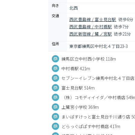
向き
北西
交通
西武豊島線 / 富士見台駅
徒歩6分
西武豊島線 / 中村橋駅
徒歩7分
西武新宿線 / 鷺ノ宮駅
徒歩21分
住所
東京都練馬区中村北４丁目23-3
練馬区立中村西小学校 118m
中村橋駅 421m
セブン－イレブン練馬中村北４丁目店 4
富士見台駅 514m
（株）コモディイイダ／中村橋店 549
上鷺宮小学校 369m
まいばすけっと富士見台千川通り店 50
どらっぐぱぱす中村橋店 417m