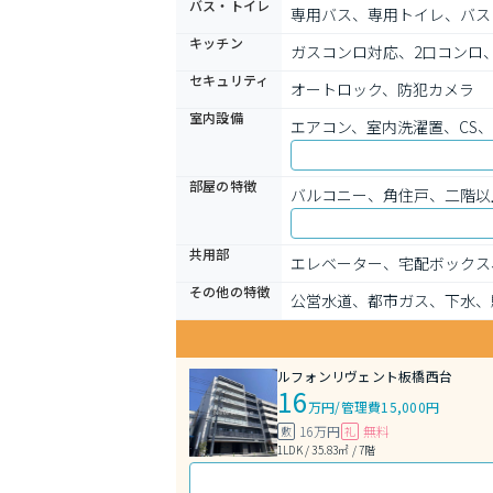
バス・トイレ
専用バス、専用トイレ、バス
キッチン
ガスコンロ対応、2口コンロ
セキュリティ
オートロック、防犯カメラ
室内設備
エアコン、室内洗濯置、CS
部屋の特徴
バルコニー、角住戸、二階以
共用部
エレベーター、宅配ボックス
その他の特徴
公営水道、都市ガス、下水、
ルフォンリヴェント板橋西台
16
万円
/
管理費15,000円
16万円
無料
敷
礼
1LDK / 35.83㎡ / 7階