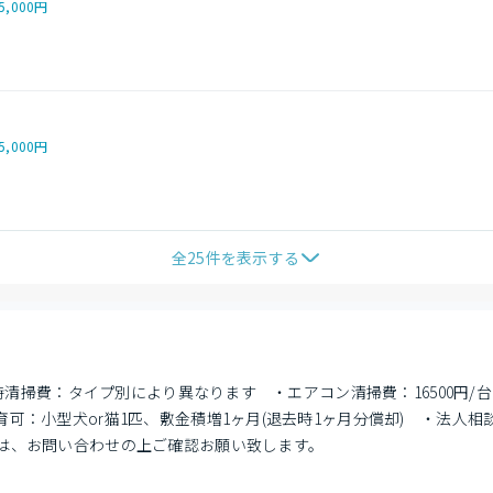
5,000円
5,000円
全
25
件を表示する
去時清掃費：タイプ別により異なります　・エアコン清掃費：16500円
可：小型犬or猫1匹、敷金積増1ヶ月(退去時1ヶ月分償却)　・法人相
は、お問い合わせの上ご確認お願い致します。