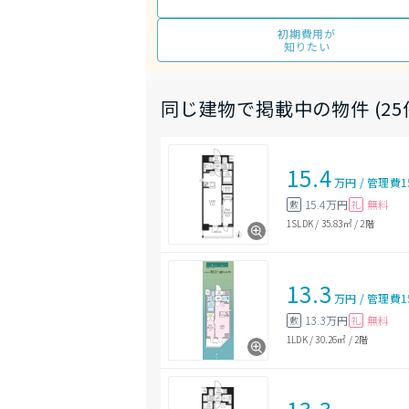
初期費用が
知りたい
同じ建物で掲載中の物件 (25
15.4
万円
/
管理費
1
15.4万円
無料
敷
礼
1SLDK
/
35.83㎡
/
2階
13.3
万円
/
管理費
1
13.3万円
無料
敷
礼
1LDK
/
30.26㎡
/
2階