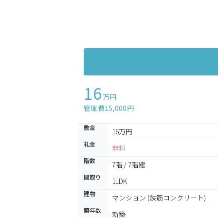
16
万円
管理費15,000円
敷金
16万円
礼金
無料
階数
7階 / 7階建
間取り
1LDK
建物
マンション (鉄筋コンクリート)
築年数
新築