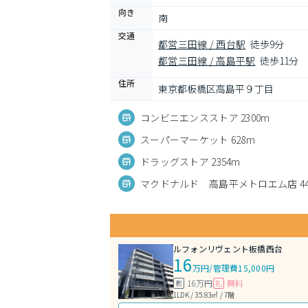
向き
南
交通
都営三田線 / 西台駅
徒歩9分
都営三田線 / 高島平駅
徒歩11分
住所
東京都板橋区高島平９丁目
コンビニエンスストア 2300m
スーパーマーケット 628m
ドラッグストア 2354m
マクドナルド 高島平メトロエム店 44
ルフォンリヴェント板橋西台
16
万円
/
管理費15,000円
16万円
無料
敷
礼
1LDK / 35.83㎡ / 7階