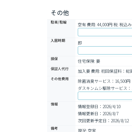
その他
駐車/駐輪
空有 費用: 44,000円 税: 
入居時期
即
損保
住宅保険: 要
保証人代行
加入要 費用: 初回保証料：
その他費用
除菌消臭サービス：16,500円
ダスキンムシ駆除サービス：16
情報
情報登録日：2026/4/10
情報更新日：2026/8/7
次回更新予定日：2026/8/12
備考
現況: 空家
