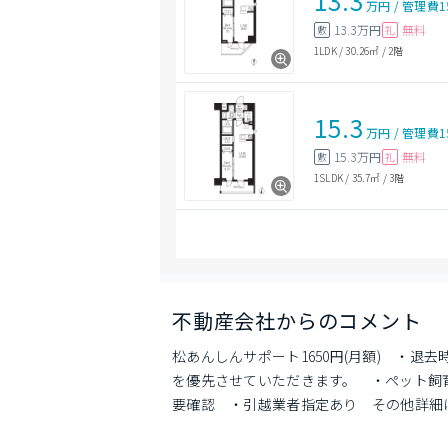
13.3
万円
/
管理費
1
13.3万円
無料
敷
礼
1LDK
/
30.26㎡
/
2階
15.3
万円
/
管理費
1
15.3万円
無料
敷
礼
1SLDK
/
35.7㎡
/
3階
不動産会社からのコメント
松あんしんサポート1650円(月額)　・退
を優先させていただきます。　・ペット飼育
要確認　・引越業者指定あり　その他詳細