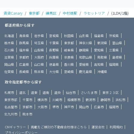
賃貸Canary
/
東京都
/
練馬区
/
中村橋駅
/
ラセットリア
/
(1LDK/1階)
都道府県から探す
北海道
青森県
岩手県
宮城県
秋田県
山形県
福島県
茨城県
栃木県
群馬県
埼玉県
千葉県
東京都
神奈川県
新潟県
富山県
石川県
福井県
山梨県
長野県
岐阜県
静岡県
愛知県
三重県
滋賀県
京都府
大阪府
兵庫県
奈良県
和歌山県
鳥取県
島根県
岡山県
広島県
山口県
徳島県
香川県
愛媛県
高知県
福岡県
佐賀県
長崎県
熊本県
大分県
宮崎県
鹿児島県
沖縄県
政令指定都市から探す
札幌市
道北
道東
道南
道央
仙台市
さいたま市
東京２３区
東京市部
千葉市
横浜市
川崎市
相模原市
新潟市
静岡市
浜松市
名古屋市
京都市
大阪市
堺市
神戸市
岡山市
広島市
福岡市
北九州市
熊本市
CMギャラリー
掲載をご検討の不動産会社様はこちら
運営会社
利用規約
プライバシーポリシー