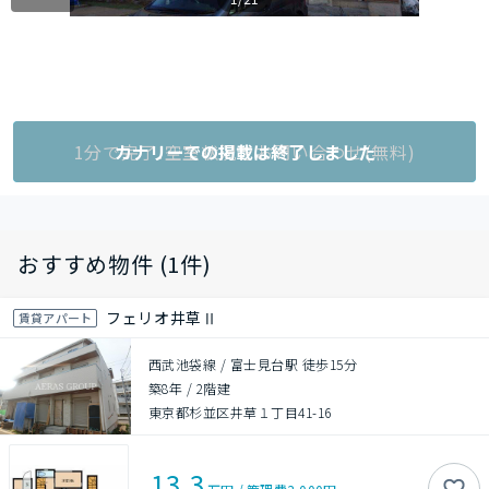
1分で完了!空室状況をお問い合わせ(無料)
カナリーでの掲載は終了しました
おすすめ物件 (1件)
フェリオ井草Ⅱ
賃貸アパート
西武池袋線 / 富士見台駅 徒歩15分
築8年
/
2階建
東京都杉並区井草１丁目41-16
13.3