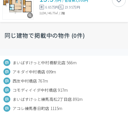
万円
/
管理費
3,000円
6.65万円
19.95万円
敷
礼
1LDK
/
46.77㎡
/
2階
同じ建物で掲載中の物件 (0件)
まいばすけっと中村橋駅北店 566m
アキダイ中村橋店 699m
西友中村橋店 767m
コモディイイダ中村橋店 917m
まいばすけっと練馬高松2丁目店 891m
アコレ練馬春日町店 1115m