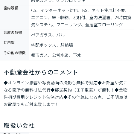
防犯カメラ、ダブルロックキー
室内設備
CS、インターネット対応、BS、ネット使用料不要、
エアコン、床下収納、照明付、室内洗濯置、24時間換
気システム、フローリング、全居室フローリング
部屋の特徴
ペアガラス、バルコニー
共用部
宅配ボックス、駐輪場
その他の特徴
都市ガス、公営水道、下水
不動産会社からのコメント
◆オンライン接客や写真動画の撮影も無料で対応◆お部屋や気に
なる箇所の無料寸法代行◆郵送契約（ＩＴ重説）が便利！◆全物
件初期費用クレジット決済対応◆その他気になる点、ご不明点は
お電話でもご対応致します！
取扱い会社