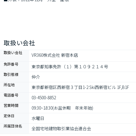
取扱い会社
取扱い会社
VR360株式会社 新宿本店
免許番号
東京都知事免許（１）第１０９２１４号
取引態様
仲介
所在地
東京都新宿区西新宿３丁目1-2 Ski西新宿ビル 1F,B1F
電話番号
03-4500-8852
営業時間
09:30~18:30(お盆休暇　年末年始)
定休日
水曜日
所属団体名
全国宅地建物取引業協会連合会