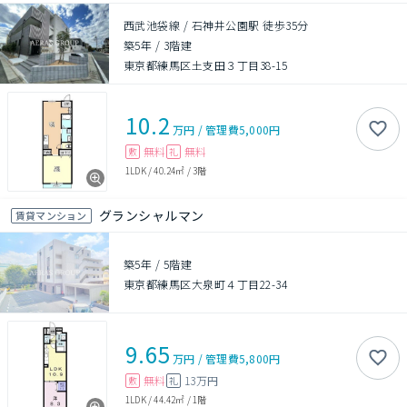
西武池袋線 / 石神井公園駅 徒歩35分
築5年
/
3階建
東京都練馬区土支田３丁目38-15
10.2
万円
/
管理費
5,000円
無料
無料
敷
礼
1LDK
/
40.24㎡
/
3階
グランシャルマン
賃貸マンション
築5年
/
5階建
東京都練馬区大泉町４丁目22-34
9.65
万円
/
管理費
5,800円
無料
13万円
敷
礼
1LDK
/
44.42㎡
/
1階