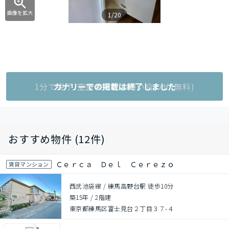
画像を拡大
1/20
1分で完了!空室状況をお問い合わせ(無料)
カナリーでの掲載は終了しました
おすすめ物件 (12件)
Ｃｅｒｃａ Ｄｅｌ Ｃｅｒｅｚｏ
賃貸マンション
西武池袋線 / 練馬高野台駅 徒歩10分
築15年
/
2階建
東京都練馬区富士見台２丁目３７-４