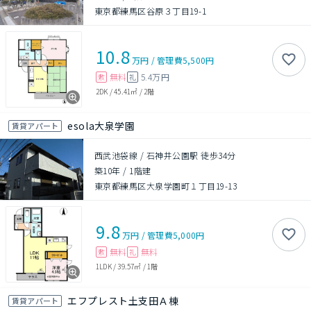
東京都練馬区谷原３丁目19-1
10.8
万円
/
管理費
5,500円
無料
5.4万円
敷
礼
2DK
/
45.41㎡
/
2階
esola大泉学園
賃貸アパート
西武池袋線 / 石神井公園駅 徒歩34分
築10年
/
1階建
東京都練馬区大泉学園町１丁目19-13
9.8
万円
/
管理費
5,000円
無料
無料
敷
礼
1LDK
/
39.57㎡
/
1階
エフプレスト土支田Ａ棟
賃貸アパート