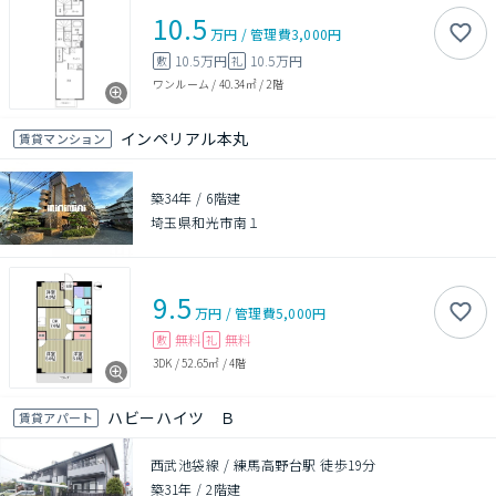
10.5
万円
/
管理費
3,000円
10.5万円
10.5万円
敷
礼
ワンルーム
/
40.34㎡
/
2階
インペリアル本丸
賃貸マンション
築34年
/
6階建
埼玉県和光市南１
9.5
万円
/
管理費
5,000円
無料
無料
敷
礼
3DK
/
52.65㎡
/
4階
ハビーハイツ Ｂ
賃貸アパート
西武池袋線 / 練馬高野台駅 徒歩19分
築31年
/
2階建