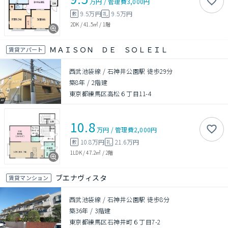
万円
/
管理費
3,000円
9.5万円
9.5万円
敷
礼
2DK
/
41.5㎡
/
1階
ＭＡＩＳＯＮ ＤＥ ＳＯＬＥＩＬ
賃貸アパート
西武池袋線 / 石神井公園駅 徒歩29分
築8年
/
2階建
東京都練馬区高松６丁目11-4
10.8
万円
/
管理費
2,000円
10.8万円
21.6万円
敷
礼
1LDK
/
47.2㎡
/
2階
ブエナヴィスタ
賃貸マンション
西武池袋線 / 石神井公園駅 徒歩8分
築36年
/
3階建
東京都練馬区石神井町６丁目7-2