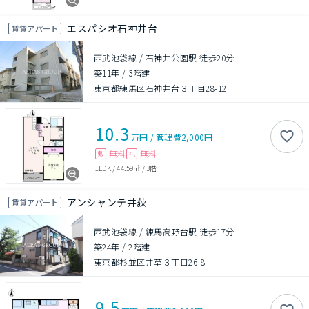
エスパシオ石神井台
賃貸アパート
西武池袋線 / 石神井公園駅 徒歩20分
築11年
/
3階建
東京都練馬区石神井台３丁目28-12
10.3
万円
/
管理費
2,000円
無料
無料
敷
礼
1LDK
/
44.59㎡
/
3階
アンシャンテ井荻
賃貸アパート
西武池袋線 / 練馬高野台駅 徒歩17分
築24年
/
2階建
東京都杉並区井草３丁目26-8
9.5