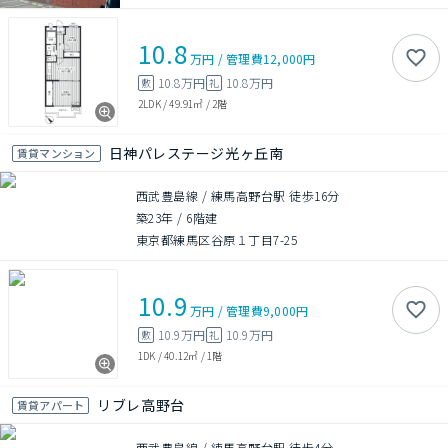
10.8
万円
/
管理費
12,000円
10.8万円
10.8万円
敷
礼
2LDK
/
49.91㎡
/
2階
日神パレステージ光ヶ丘南
賃貸マンション
西武豊島線 / 練馬高野台駅 徒歩16分
築23年
/
6階建
東京都練馬区谷原１丁目7-25
10.9
万円
/
管理費
9,000円
10.9万円
10.9万円
敷
礼
1DK
/
40.12㎡
/
1階
リブレ高野台
賃貸アパート
西武豊島線 / 練馬高野台駅 徒歩4分