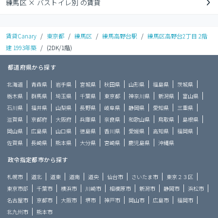
練馬区 × バストイレ別 の賃貸
賃貸Canary
/
東京都
/
練馬区
/
練馬高野台駅
/
練馬区高野台2丁目 2階
建 1993年築
/
(2DK/1階)
都道府県から探す
北海道
青森県
岩手県
宮城県
秋田県
山形県
福島県
茨城県
栃木県
群馬県
埼玉県
千葉県
東京都
神奈川県
新潟県
富山県
石川県
福井県
山梨県
長野県
岐阜県
静岡県
愛知県
三重県
滋賀県
京都府
大阪府
兵庫県
奈良県
和歌山県
鳥取県
島根県
岡山県
広島県
山口県
徳島県
香川県
愛媛県
高知県
福岡県
佐賀県
長崎県
熊本県
大分県
宮崎県
鹿児島県
沖縄県
政令指定都市から探す
札幌市
道北
道東
道南
道央
仙台市
さいたま市
東京２３区
東京市部
千葉市
横浜市
川崎市
相模原市
新潟市
静岡市
浜松市
名古屋市
京都市
大阪市
堺市
神戸市
岡山市
広島市
福岡市
北九州市
熊本市