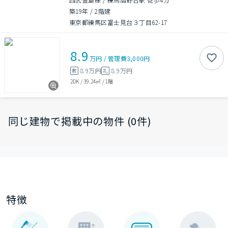
築19年
/
2階建
東京都練馬区富士見台３丁目62-17
8.9
万円
/
管理費
3,000円
8.9万円
8.9万円
敷
礼
2DK
/
39.24㎡
/
1階
同じ建物で掲載中の物件 (0件)
特徴