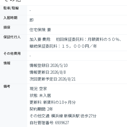
駐車/駐輪
-
入居時期
即
損保
住宅保険: 要
保証代行人
加入要 費用: 　初回保証委託料：月額賃料の５０％、
継続保証委託料：１５，０００円／年
その他費用
-
情報
情報登録日:
2026/5/10
情報更新日:
2026/8/8
次回更新予定日:
2026/8/21
備考
現況: 空家

状態: 未入居

更新料: 新賃料の1.0ヶ月分

契約期間: 2年

その他交通: 横浜線 新横浜駅 徒歩27分

自社管理番号: 6939627