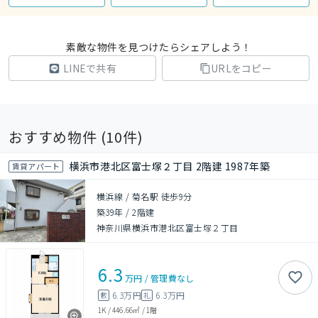
素敵な物件を見つけたらシェアしよう！
LINEで共有
URLをコピー
おすすめ物件 (
10
件)
横浜市港北区富士塚２丁目 2階建 1987年築
賃貸アパート
横浜線 / 菊名駅 徒歩9分
築39年
/
2階建
神奈川県横浜市港北区富士塚２丁目
6.3
万円
/
管理費
なし
6.3万円
6.3万円
敷
礼
1K
/
446.66㎡
/
1階