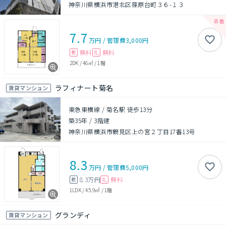
神奈川県横浜市港北区篠原台町３６-１３
7.7
万円
/
管理費
3,000円
無料
無料
敷
礼
2DK
/
46㎡
/
1階
ラフィナート菊名
賃貸マンション
東急東横線 / 菊名駅 徒歩13分
築35年
/
3階建
神奈川県横浜市鶴見区上の宮２丁目17番13号
8.3
万円
/
管理費
5,000円
8.3万円
無料
敷
礼
1LDK
/
45.9㎡
/
1階
グランディ
賃貸マンション