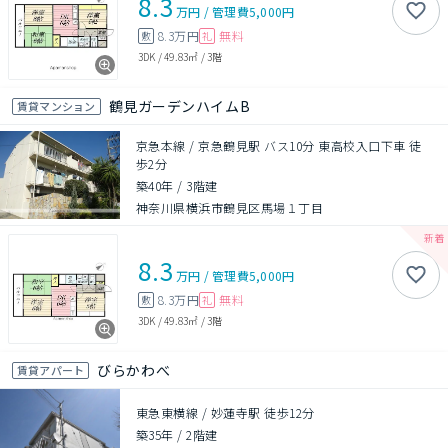
8.3
万円
/
管理費
5,000円
8.3万円
無料
敷
礼
3DK
/
49.83㎡
/
3階
鶴見ガーデンハイムB
賃貸マンション
京急本線 / 京急鶴見駅 バス10分 東高校入口下車 徒
歩2分
築40年
/
3階建
神奈川県横浜市鶴見区馬場１丁目
8.3
万円
/
管理費
5,000円
8.3万円
無料
敷
礼
3DK
/
49.83㎡
/
3階
びらかわべ
賃貸アパート
東急東横線 / 妙蓮寺駅 徒歩12分
築35年
/
2階建