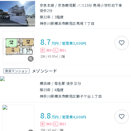
京急本線 / 京急鶴見駅 バス15分 馬場小学校前下車
徒歩2分
築32年
/
3階建
神奈川県横浜市鶴見区馬場７丁目
8.7
万円
/
管理費
3,000円
無料
無料
敷
礼
2DK
/
43.97㎡
/
1階
メゾンシード
賃貸マンション
横浜線 / 菊名駅 徒歩32分
築35年
/
4階建
神奈川県横浜市鶴見区獅子ケ谷１丁目
8.8
万円
/
管理費
4,000円
無料
無料
敷
礼
2DK
/
43.4㎡
/
3階