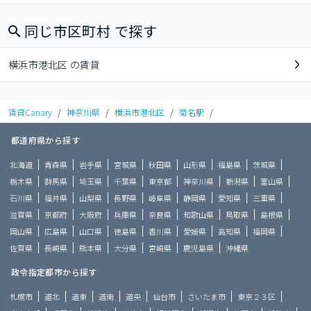
同じ市区町村 で探す
横浜市港北区 の賃貸
賃貸Canary
/
神奈川県
/
横浜市港北区
/
菊名駅
/
都道府県から探す
北海道
青森県
岩手県
宮城県
秋田県
山形県
福島県
茨城県
栃木県
群馬県
埼玉県
千葉県
東京都
神奈川県
新潟県
富山県
石川県
福井県
山梨県
長野県
岐阜県
静岡県
愛知県
三重県
滋賀県
京都府
大阪府
兵庫県
奈良県
和歌山県
鳥取県
島根県
岡山県
広島県
山口県
徳島県
香川県
愛媛県
高知県
福岡県
佐賀県
長崎県
熊本県
大分県
宮崎県
鹿児島県
沖縄県
政令指定都市から探す
札幌市
道北
道東
道南
道央
仙台市
さいたま市
東京２３区