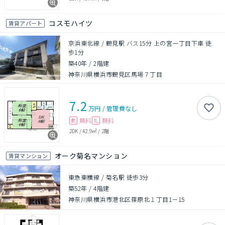
コスモハイツ
賃貸アパート
京浜東北線 / 鶴見駅 バス15分 上の宮一丁目下車 徒
歩1分
築40年
/
2階建
神奈川県横浜市鶴見区馬場７丁目
7.2
万円
/
管理費
なし
無料
無料
敷
礼
2DK
/
42.9㎡
/
2階
オーク菊名マンション
賃貸マンション
東急東横線 / 菊名駅 徒歩3分
築52年
/
4階建
神奈川県横浜市港北区篠原北１丁目1－15