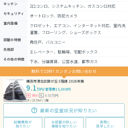
キッチン
2口コンロ、システムキッチン、ガスコンロ対応
セキュリティ
オートロック、防犯カメラ
室内設備
クロゼット、エアコン、インターネット対応、室内洗
濯置、フローリング、シューズボックス
部屋の特徴
角住戸、バルコニー
共用部
エレベーター、駐輪場、宅配ボックス
その他の特徴
下水、分譲賃貸、公営水道、都市ガス
無料で10秒! カンタンお問い合わせ
横浜市港北区錦が丘 5階建 2026年築
9.1
万円
/
管理費15,000円
無料
4.55万円
敷
礼
1K / 23.93㎡ / 1階
最新の空室状況が知りたい
初期費用が
お部屋の詳しい
実際に
知りたい
情報を知りたい
見学したい