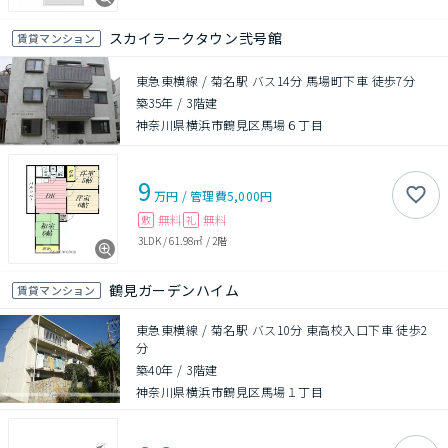
スカイラークタウン弐号館
賃貸マンション
東急東横線 / 菊名駅 バス14分 馬場町下車 徒歩7分
築35年
/
3階建
神奈川県横浜市鶴見区馬場６丁目
9
万円
/
管理費
5,000円
無料
無料
敷
礼
3LDK
/
61.98㎡
/
2階
鶴見ガーデンハイム
賃貸マンション
東急東横線 / 菊名駅 バス10分 東高校入口下車 徒歩2
分
築40年
/
3階建
神奈川県横浜市鶴見区馬場１丁目