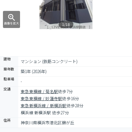
画像を拡大
1/18
建物
マンション (鉄筋コンクリート)
築年数
築1年 (2026年)
駐車場
-
交通
東急東横線 / 菊名駅
徒歩7分
東急東横線 / 妙蓮寺駅
徒歩16分
東急新横浜線 / 新横浜駅
徒歩28分
横浜線 新横浜駅 徒歩27分
住所
神奈川県横浜市港北区錦が丘