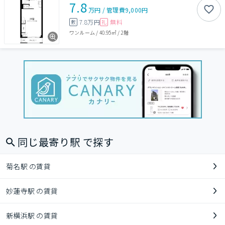
7.8
万円
/
管理費
9,000円
7.8万円
無料
敷
礼
ワンルーム
/
40.95㎡
/
2階
同じ最寄り駅 で探す
菊名駅 の賃貸
妙蓮寺駅 の賃貸
新横浜駅 の賃貸