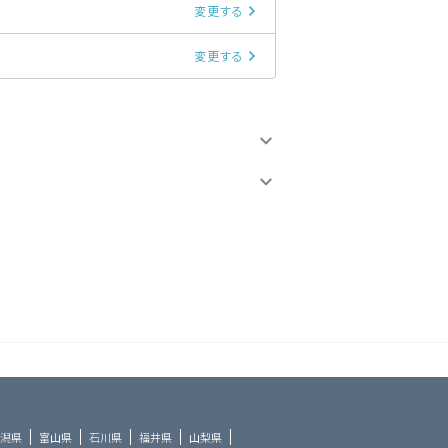
変更する
変更する
潟県
富山県
石川県
福井県
山梨県