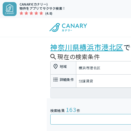
CANARY(カナリー)
物件をアプリでサクサク検索！
(4.8)
神奈川県
横浜市港北区
で
現在の検索条件
地域
横浜市港北区
詳細条件
分譲賃貸
163
検索結果
件