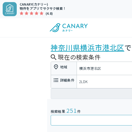
CANARY(カナリー)
物件をアプリでサクサク検索！
(4.8)
神奈川県
横浜市港北区
で
現在の検索条件
地域
横浜市港北区
詳細条件
2LDK
251
検索結果
件