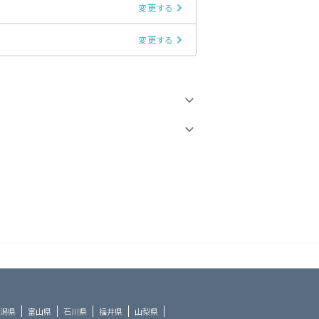
変更する
変更する
潟県
富山県
石川県
福井県
山梨県