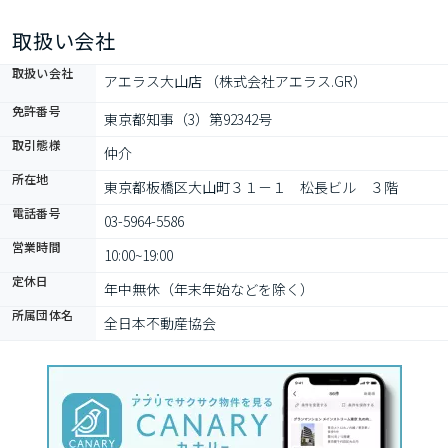
取扱い会社
取扱い会社
アエラス大山店 （株式会社アエラス.GR）
免許番号
東京都知事（3）第92342号
取引態様
仲介
所在地
東京都板橋区大山町３１－１　松長ビル　３階
電話番号
03-5964-5586
営業時間
10:00~19:00
定休日
年中無休（年末年始などを除く）
所属団体名
全日本不動産協会