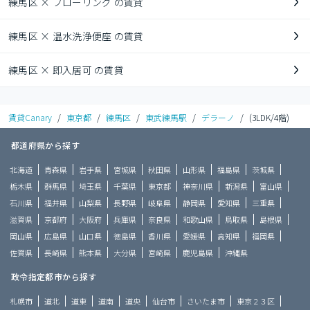
練馬区 × フローリング の賃貸
練馬区 × 温水洗浄便座 の賃貸
練馬区 × 即入居可 の賃貸
賃貸Canary
/
東京都
/
練馬区
/
東武練馬駅
/
デラーノ
/
(3LDK/4階)
都道府県から探す
北海道
青森県
岩手県
宮城県
秋田県
山形県
福島県
茨城県
栃木県
群馬県
埼玉県
千葉県
東京都
神奈川県
新潟県
富山県
石川県
福井県
山梨県
長野県
岐阜県
静岡県
愛知県
三重県
滋賀県
京都府
大阪府
兵庫県
奈良県
和歌山県
鳥取県
島根県
岡山県
広島県
山口県
徳島県
香川県
愛媛県
高知県
福岡県
佐賀県
長崎県
熊本県
大分県
宮崎県
鹿児島県
沖縄県
政令指定都市から探す
札幌市
道北
道東
道南
道央
仙台市
さいたま市
東京２３区