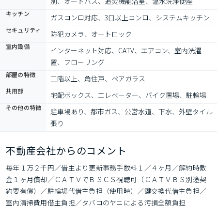
別、オートバス、追焚機能浴室、温水洗浄便座
キッチン
ガスコンロ対応、3口以上コンロ、システムキッチン
セキュリティ
防犯カメラ、オートロック
室内設備
インターネット対応、CATV、エアコン、室内洗濯
置、フローリング
部屋の特徴
二階以上、角住戸、ペアガラス
共用部
宅配ボックス、エレベーター、バイク置場、駐輪場
その他の特徴
駐車場あり、都市ガス、公営水道、下水、外壁タイル
張り
不動産会社からのコメント
毎年１万２千円／借主より更新事務手数料１／４ヶ月／解約時敷
金１ヶ月償却／ＣＡＴＶでＢＳＣＳ視聴可（ＣＡＴＶＢＳ別途契
約要有償）／駐輪場代借主負担（使用時）／鍵交換代借主負担／
室内清掃費用借主負担／タバコのヤニによる汚損全額負担