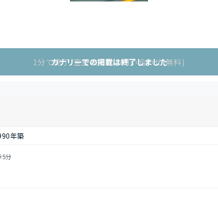
1分で完了!空室状況をお問い合わせ(無料)
カナリーでの掲載は終了しました
990年築
歩5分
目
し