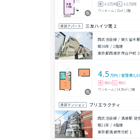
4.8万円
4.8万円
敷
礼
ワンルーム
/
21㎡
/
2階
三友ハイツ第２
賃貸アパート
西武池袋線 / 東久留米駅
築36年
/
2階建
東京都西東京市谷戸町
4.5
万円
/
管理費
2,0
無料
無料
敷
礼
ワンルーム
/
14.58㎡
/
2階
ブリエラクティ
賃貸マンション
西武池袋線 / 清瀬駅 徒
築21年
/
4階建
東京都清瀬市元町１