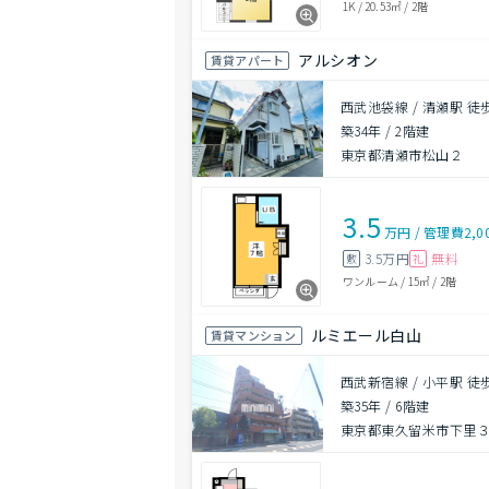
1K
/
20.53㎡
/
2階
アルシオン
賃貸アパート
西武池袋線 / 清瀬駅 徒
築34年
/
2階建
東京都清瀬市松山２
3.5
万円
/
管理費
2,0
3.5万円
無料
敷
礼
ワンルーム
/
15㎡
/
2階
ルミエール白山
賃貸マンション
西武新宿線 / 小平駅 徒
築35年
/
6階建
東京都東久留米市下里