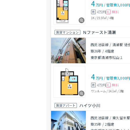
4
万円
/
管理費
3,000
4万円
無料
敷
礼
1K
/
15.97㎡
/
4階
Ｎファースト清瀬
賃貸マンション
西武池袋線 / 清瀬駅 徒
築36年
/
4階建
東京都清瀬市松山１
4
万円
/
管理費
3,000
4万円
無料
敷
礼
ワンルーム
/
14.1㎡
/
2階
ハイツ小川
賃貸アパート
西武池袋線 / 東久留米駅
築35年
/
2階建