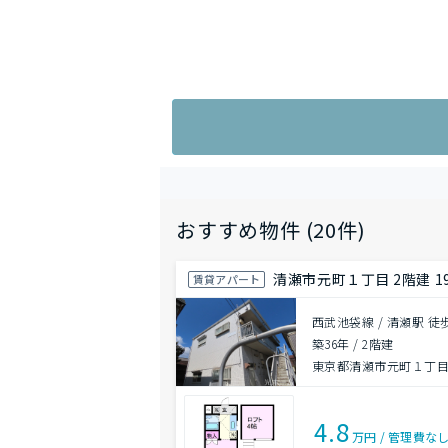
おすすめ物件 (20件)
清瀬市元町１丁目 2階建 1
賃貸アパート
西武池袋線 / 清瀬駅 徒
築36年
/
2階建
東京都清瀬市元町１丁
4.8
万円
/
管理費
な