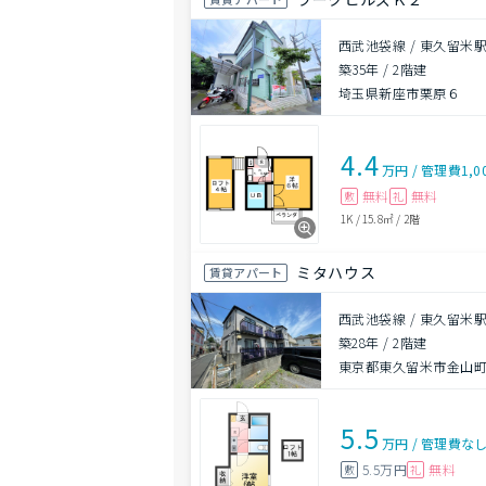
西武池袋線 / 東久留米駅
築35年
/
2階建
埼玉県新座市栗原６
4.4
万円
/
管理費
1,0
無料
無料
敷
礼
1K
/
15.8㎡
/
2階
ミタハウス
賃貸アパート
西武池袋線 / 東久留米駅
築28年
/
2階建
東京都東久留米市金山
5.5
万円
/
管理費
な
5.5万円
無料
敷
礼