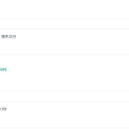
 徒歩28分
３
00円
歩3分