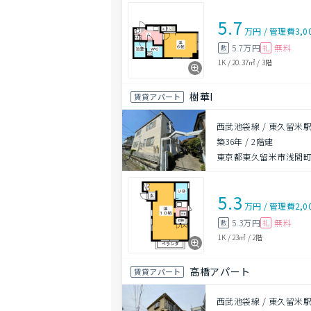
5.7
万円
/
管理費
3,0
5.7万円
無料
敷
礼
1K
/
20.37㎡
/
3階
樹華I
賃貸アパート
西武池袋線 / 東久留米駅
築36年
/
2階建
東京都東久留米市浅間
5.3
万円
/
管理費
2,0
5.3万円
無料
敷
礼
1K
/
23㎡
/
2階
高橋アパート
賃貸アパート
西武池袋線 / 東久留米駅