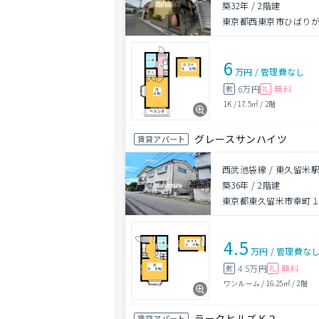
築32年
/
2階建
東京都西東京市ひばり
6
万円
/
管理費
なし
6万円
無料
敷
礼
1K
/
17.5㎡
/
2階
グレースサンハイツ
賃貸アパート
西武池袋線 / 東久留米駅
築36年
/
2階建
東京都東久留米市幸町
4.5
万円
/
管理費
な
4.5万円
無料
敷
礼
ワンルーム
/
16.25㎡
/
2階
ラークヒルズＫ２
賃貸アパート