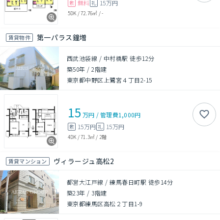
無料
15万円
敷
礼
5DK
/
72.76㎡
/
-
第一パラス鐘増
賃貸物件
西武池袋線 / 中村橋駅 徒歩12分
築50年
/
2階建
東京都中野区上鷺宮４丁目2-15
15
万円
/
管理費
1,000円
15万円
15万円
敷
礼
4DK
/
71.3㎡
/
2階
ヴィラージュ高松2
賃貸マンション
都営大江戸線 / 練馬春日町駅 徒歩14分
築23年
/
3階建
東京都練馬区高松２丁目1-9