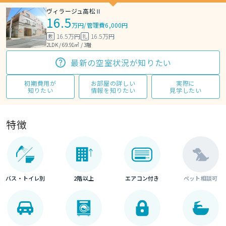
ヴィラージュ高松Ⅱ
16.5
万円
/
管理費6,000円
16.5万円
16.5万円
敷
礼
2LDK / 69.91㎡ / 3階
最新の空室状況が知りたい
初期費用が
お部屋の詳しい
実際に
知りたい
情報を知りたい
見学したい
特徴
バス・トイレ別
2階以上
エアコン付き
ペット相談可