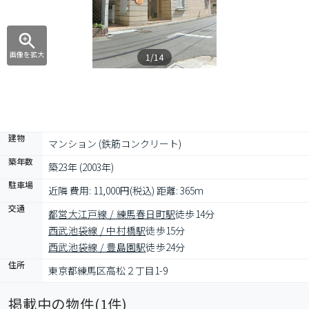
画像を拡大
1/14
建物
マンション (鉄筋コンクリート)
築年数
築23年 (2003年)
駐車場
近隣 費用: 11,000円(税込) 距離: 365m
交通
都営大江戸線 / 練馬春日町駅
徒歩14分
西武池袋線 / 中村橋駅
徒歩15分
西武池袋線 / 豊島園駅
徒歩24分
住所
東京都練馬区高松２丁目1-9
掲載中の物件(
1
件)