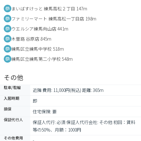
まいばすけっと 練馬高松２丁目 147m
ファミリーマート 練馬高松一丁目店 198m
ウエルシア練馬向山店 441m
木曽路 谷原店 845m
練馬区立練馬中学校 518m
練馬区立練馬第二小学校 548m
その他
駐車/駐輪
近隣 費用: 11,000円(税込) 距離: 365m
入居時期
即
損保
住宅保険: 要
保証代行人
保証人代行: 必須 保証人代行会社: その他 初回：賃料
等の50%、月額：1000円
その他費用
-