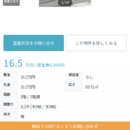
画像を拡大
1/24
空室状況をお問い合せ
この物件を詳しくみる
16.5
万円 / 管理費
6,000円
敷金
保証金
16.5万円
なし
礼金
広さ
16.5万円
69.91㎡
階数
3階 / 3階建
間取り
2LDK (洋6帖 / 洋8帖)
向き
南
無料で10秒! カンタンお問い合わせ