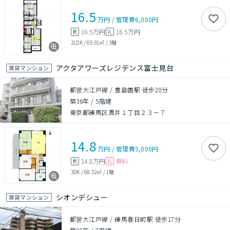
16.5
万円
/
管理費
6,000円
16.5万円
16.5万円
敷
礼
2LDK
/
69.91㎡
/
3階
アクタアワーズレジデンス富士見台
賃貸マンション
都営大江戸線 / 豊島園駅 徒歩20分
築36年
/
5階建
東京都練馬区貫井１丁目２３－７
14.8
万円
/
管理費
5,000円
14.8万円
無料
敷
礼
3DK
/
68.52㎡
/
1階
シオンデシュー
賃貸マンション
都営大江戸線 / 練馬春日町駅 徒歩17分