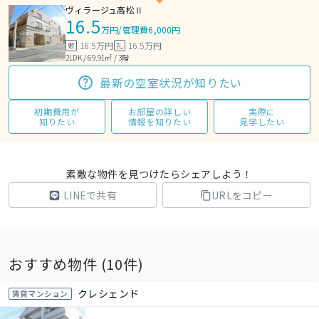
ヴィラージュ高松Ⅱ
16.5
万円
/
管理費6,000円
16.5万円
16.5万円
敷
礼
2LDK / 69.91㎡ / 3階
最新の空室状況が知りたい
初期費用が
お部屋の詳しい
実際に
知りたい
情報を知りたい
見学したい
素敵な物件を見つけたらシェアしよう！
LINEで共有
URLをコピー
おすすめ物件 (
10
件)
クレシェンド
賃貸マンション