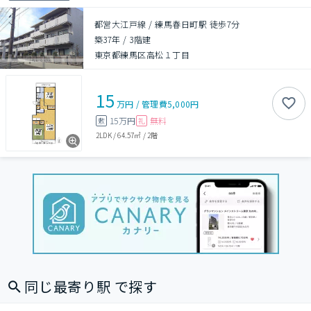
都営大江戸線 / 練馬春日町駅 徒歩7分
築37年
/
3階建
東京都練馬区高松１丁目
15
万円
/
管理費
5,000円
15万円
無料
敷
礼
2LDK
/
64.57㎡
/
2階
同じ最寄り駅 で探す