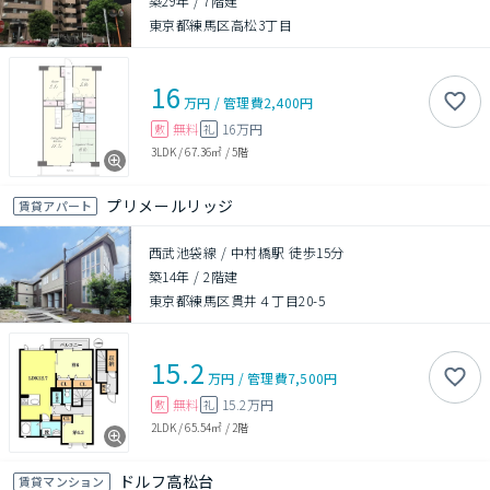
築29年
/
7階建
東京都練馬区高松3丁目
16
万円
/
管理費
2,400円
無料
16万円
敷
礼
3LDK
/
67.36㎡
/
5階
プリメールリッジ
賃貸アパート
西武池袋線 / 中村橋駅 徒歩15分
築14年
/
2階建
東京都練馬区貫井４丁目20-5
15.2
万円
/
管理費
7,500円
無料
15.2万円
敷
礼
2LDK
/
65.54㎡
/
2階
ドルフ高松台
賃貸マンション