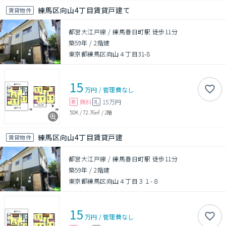
練馬区向山4丁目賃貸戸建て
賃貸物件
都営大江戸線 / 練馬春日町駅 徒歩11分
築59年
/
2階建
東京都練馬区向山４丁目31-8
15
万円
/
管理費
なし
無料
15万円
敷
礼
5DK
/
72.76㎡
/
2階
練馬区向山4丁目賃貸戸建
賃貸物件
都営大江戸線 / 練馬春日町駅 徒歩11分
築59年
/
2階建
東京都練馬区向山４丁目３１-８
15
万円
/
管理費
なし