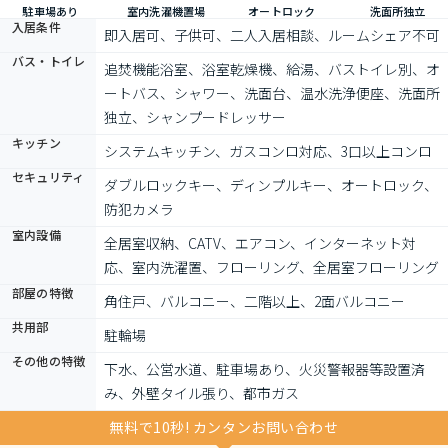
駐車場あり
室内洗濯機置場
オートロック
洗面所独立
入居条件
即入居可、子供可、二人入居相談、ルームシェア不可
バス・トイレ
追焚機能浴室、浴室乾燥機、給湯、バストイレ別、オ
ートバス、シャワー、洗面台、温水洗浄便座、洗面所
独立、シャンプードレッサー
キッチン
システムキッチン、ガスコンロ対応、3口以上コンロ
セキュリティ
ダブルロックキー、ディンプルキー、オートロック、
防犯カメラ
室内設備
全居室収納、CATV、エアコン、インターネット対
応、室内洗濯置、フローリング、全居室フローリング
部屋の特徴
角住戸、バルコニー、二階以上、2面バルコニー
共用部
駐輪場
その他の特徴
下水、公営水道、駐車場あり、火災警報器等設置済
み、外壁タイル張り、都市ガス
無料で10秒! カンタンお問い合わせ