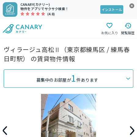
CANARY(カナリー)
物件をアプリでサクサク検索！
インストール
(4.8)
お気に入り
閲覧履歴
ヴィラージュ高松Ⅱ（東京都練馬区 / 練馬春
日町駅） の賃貸物件情報
1
募集中のお部屋が
件あります