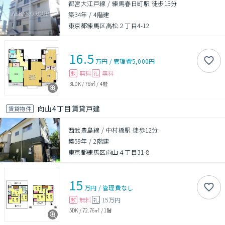
都営大江戸線 / 練馬春日町駅 徒歩15分
築34年
/
4階建
東京都練馬区高松２丁目4-12
16.5
万円
/
管理費
5,000円
無料
無料
敷
礼
3LDK
/
78㎡
/
4階
向山4丁目賃貸戸建
賃貸物件
西武豊島線 / 中村橋駅 徒歩12分
築59年
/
2階建
東京都練馬区向山４丁目31-8
15
万円
/
管理費
なし
無料
15万円
敷
礼
5DK
/
72.76㎡
/
1階