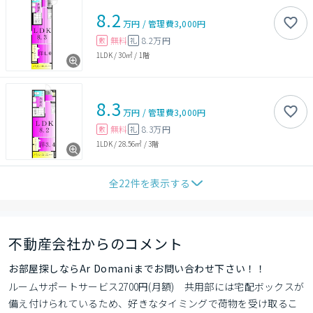
8.2
万円
/
管理費
3,000円
無料
8.2万円
敷
礼
1LDK
/
30㎡
/
1階
8.3
万円
/
管理費
3,000円
無料
8.3万円
敷
礼
1LDK
/
28.56㎡
/
3階
全
22
件を表示する
不動産会社からのコメント
お部屋探しならAr Domaniまでお問い合わせ下さい！！
ルームサポートサービス2700円(月額)　共用部には宅配ボックスが
備え付けられているため、好きなタイミングで荷物を受け取るこ