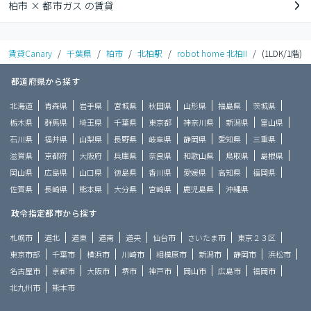
柏市 × 都市ガス の賃貸
賃貸Canary
/
千葉県
/
柏市
/
北柏駅
/
robot home 北柏II
/
(1LDK/1階)
都道府県から探す
北海道
青森県
岩手県
宮城県
秋田県
山形県
福島県
茨城県
栃木県
群馬県
埼玉県
千葉県
東京都
神奈川県
新潟県
富山県
石川県
福井県
山梨県
長野県
岐阜県
静岡県
愛知県
三重県
滋賀県
京都府
大阪府
兵庫県
奈良県
和歌山県
鳥取県
島根県
岡山県
広島県
山口県
徳島県
香川県
愛媛県
高知県
福岡県
佐賀県
長崎県
熊本県
大分県
宮崎県
鹿児島県
沖縄県
政令指定都市から探す
札幌市
道北
道東
道南
道央
仙台市
さいたま市
東京２３区
東京市部
千葉市
横浜市
川崎市
相模原市
新潟市
静岡市
浜松市
名古屋市
京都市
大阪市
堺市
神戸市
岡山市
広島市
福岡市
北九州市
熊本市