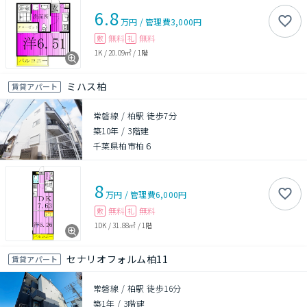
6.8
万円
/
管理費
3,000円
無料
無料
敷
礼
1K
/
20.09㎡
/
1階
ミハス柏
賃貸アパート
常磐線 / 柏駅 徒歩7分
築10年
/
3階建
千葉県柏市柏６
8
万円
/
管理費
6,000円
無料
無料
敷
礼
1DK
/
31.88㎡
/
1階
セナリオフォルム柏11
賃貸アパート
常磐線 / 柏駅 徒歩16分
築1年
/
3階建