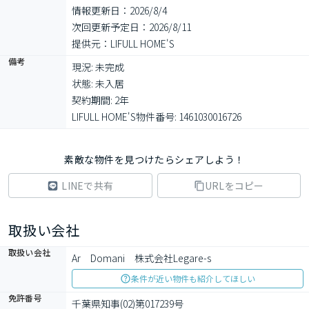
情報更新日：2026/8/4
次回更新予定日：2026/8/11
提供元：LIFULL HOME'S
備考
現況: 未完成

状態: 未入居

契約期間: 2年

LIFULL HOME'S物件番号: 1461030016726
素敵な物件を見つけたらシェアしよう！
LINEで共有
URLをコピー
取扱い会社
取扱い会社
Ar　Domani　株式会社Legare-s
条件が近い物件も紹介してほしい
免許番号
千葉県知事(02)第017239号