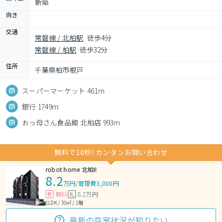
新築
向き
交通
常磐線 / 北柏駅
徒歩4分
常磐線 / 柏駅
徒歩32分
住所
千葉県柏市根戸
スーパーマーケット 461m
銀行 1749m
おっ母さん食品館 北柏店 993m
無料で10秒! カンタンお問い合わせ
robot home 北柏II
8.2
万円
/
管理費3,000円
無料
8.2万円
敷
礼
1LDK / 30㎡ / 1階
最新の空室状況が知りたい