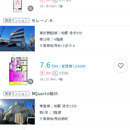
1K
/
30.42㎡
/
1階
セレーノ.Ｋ
賃貸マンション
東武野田線 / 柏駅 徒歩6分
築18年
/
4階建
千葉県柏市あけぼの４
7.6
万円
/
管理費
7,000円
無料
4万円
敷
礼
1K
/
27.34㎡
/
4階
MQuarto柏III
賃貸マンション
常磐線 / 柏駅 徒歩15分
築1年
/
3階建
千葉県柏市向原町