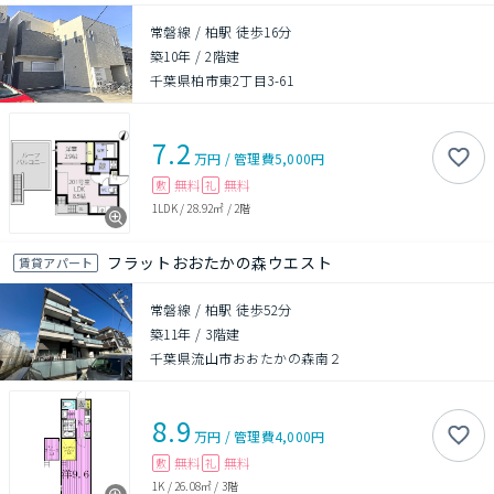
常磐線 / 柏駅 徒歩16分
築10年
/
2階建
千葉県柏市東2丁目3-61
7.2
万円
/
管理費
5,000円
無料
無料
敷
礼
1LDK
/
28.92㎡
/
2階
フラットおおたかの森ウエスト
賃貸アパート
常磐線 / 柏駅 徒歩52分
築11年
/
3階建
千葉県流山市おおたかの森南２
8.9
万円
/
管理費
4,000円
無料
無料
敷
礼
1K
/
26.08㎡
/
3階