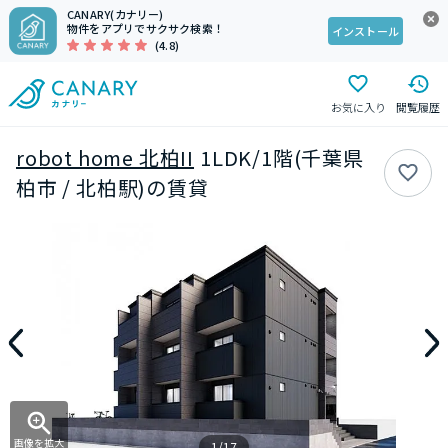
CANARY(カナリー)
物件をアプリでサクサク検索！
インストール
(4.8)
お気に入り
閲覧履歴
robot home 北柏II
1LDK/1階(千葉県
柏市 / 北柏駅)の賃貸
画像を拡大
1/17