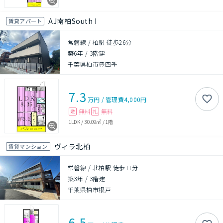
AJ南柏South I
賃貸アパート
常磐線 / 柏駅 徒歩26分
築6年
/
3階建
千葉県柏市豊四季
7.3
万円
/
管理費
4,000円
無料
無料
敷
礼
1LDK
/
30.09㎡
/
1階
ヴィラ北柏
賃貸マンション
常磐線 / 北柏駅 徒歩11分
築3年
/
3階建
千葉県柏市根戸
6.5