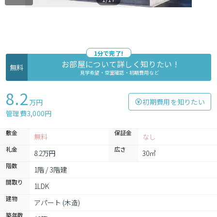
1分で完了!
お部屋について詳しく知りたい !
無料
見学希望・空室確認・初期費用など
8.2
初期費用を知りたい
万円
管理費3,000円
敷金
保証金
無料
なし
礼金
広さ
8.2万円
30㎡
階数
1階 / 3階建
間取り
1LDK
建物
アパート (木造)
築年数