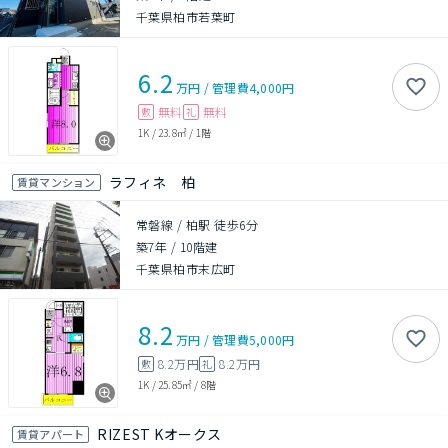
千葉県柏市若葉町
6.2
万円
/
管理費
4,000円
無料
無料
敷
礼
1K
/
23.8㎡
/
1階
ラフィネ 柏
賃貸マンション
常磐線 / 柏駅 徒歩6分
築7年
/
10階建
千葉県柏市末広町
8.2
万円
/
管理費
5,000円
8.2万円
8.2万円
敷
礼
1K
/
25.85㎡
/
8階
RIZEST Kオークス
賃貸アパート