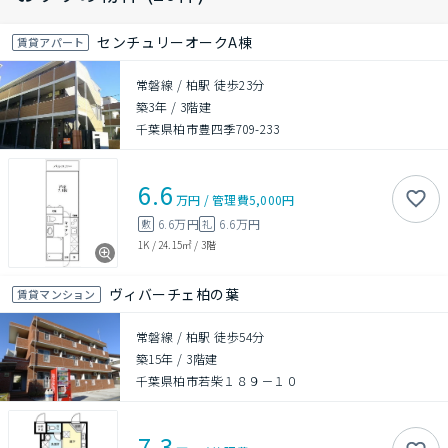
センチュリーオークA棟
賃貸アパート
常磐線 / 柏駅 徒歩23分
築3年
/
3階建
千葉県柏市豊四季709-233
6.6
万円
/
管理費
5,000円
6.6万円
6.6万円
敷
礼
1K
/
24.15㎡
/
3階
ヴィバーチェ柏の葉
賃貸マンション
常磐線 / 柏駅 徒歩54分
築15年
/
3階建
千葉県柏市若柴１８９－１０
7.3