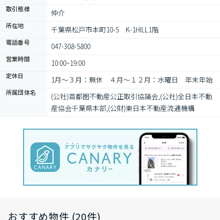
取引態様
仲介
所在地
千葉県松戸市本町10-5　K-1HILL1階
電話番号
047-308-5800
営業時間
10:00~19:00
定休日
1月〜３月：無休　４月〜１２月：水曜日　年末年始
所属団体名
(公社)首都圏不動産公正取引協議会,(公社)全日本不動
産協会千葉県本部,(公財)東日本不動産流通機構
おすすめ物件 (20件)