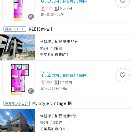
万円
/
管理費
3,000円
無料
6.5万円
敷
礼
1K
/
26.08㎡
/
1階
KLEIS南柏II
賃貸アパート
常磐線 / 柏駅 徒歩30分
築2年
/
3階建
千葉県柏市豊町１
7.2
万円
/
管理費
3,500円
無料
7.2万円
敷
礼
1LDK
/
27.53㎡
/
3階
My Style vintage 柏
賃貸マンション
常磐線 / 柏駅 徒歩9分
築6年
/
3階建
千葉県柏市柏６