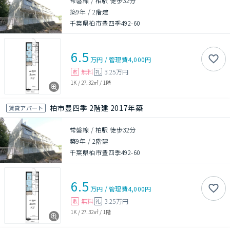
常磐線 / 柏駅 徒歩32分
築9年
/
2階建
千葉県柏市豊四季492-60
6.5
万円
/
管理費
4,000円
無料
3.25万円
敷
礼
1K
/
27.32㎡
/
1階
柏市豊四季 2階建 2017年築
賃貸アパート
常磐線 / 柏駅 徒歩32分
築9年
/
2階建
千葉県柏市豊四季492-60
6.5
万円
/
管理費
4,000円
無料
3.25万円
敷
礼
1K
/
27.32㎡
/
1階