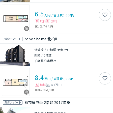
6.5
万円
/
管理費
5,000円
無料
無料
敷
礼
1K
/
26.7㎡
/
2階
robot home 北柏II
賃貸アパート
常磐線 / 北柏駅 徒歩2分
新築
/
3階建
千葉県柏市根戸
8.4
万円
/
管理費
3,000円
無料
8.4万円
敷
礼
1LDK
/
30㎡
/
3階
柏市豊四季 2階建 2017年築
賃貸アパート