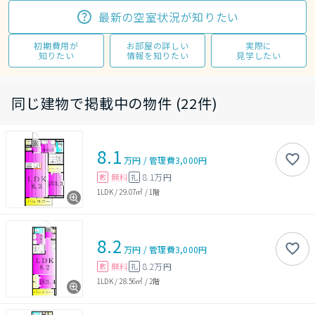
最新の空室状況が知りたい
初期費用が
お部屋の詳しい
実際に
知りたい
情報を知りたい
見学したい
同じ建物で掲載中の物件 (22件)
8.1
万円
/
管理費
3,000円
無料
8.1万円
敷
礼
1LDK
/
29.07㎡
/
1階
8.2
万円
/
管理費
3,000円
無料
8.2万円
敷
礼
1LDK
/
28.56㎡
/
2階