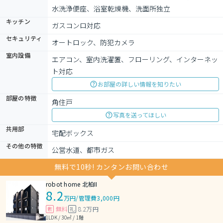
水洗浄便座、浴室乾燥機、洗面所独立
キッチン
ガスコンロ対応
セキュリティ
オートロック、防犯カメラ
室内設備
エアコン、室内洗濯置、フローリング、インターネッ
ト対応
お部屋の詳しい情報を知りたい
部屋の特徴
角住戸
写真を送ってほしい
共用部
宅配ボックス
その他の特徴
公営水道、都市ガス
無料で10秒! カンタンお問い合わせ
robot home 北柏II
8.2
万円
/
管理費3,000円
無料
8.2万円
敷
礼
1LDK / 30㎡ / 1階