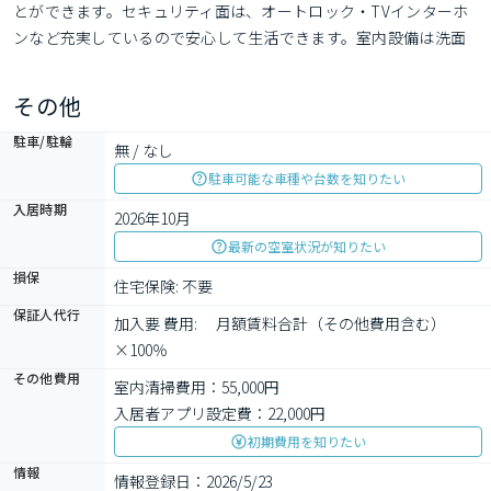
とができます。セキュリティ面は、オートロック・TVインターホ
ンなど充実しているので安心して生活できます。室内設備は洗面
所独立・浴室乾燥機など大変充実しております。家賃を10万円以
下に抑えることができます。レイアウトの幅も広がる1LDKのお部
その他
屋で楽しい生活。使いやすい電動室内物干機があり、部
駐車/駐輪
無 / なし
駐車可能な車種や台数を知りたい
入居時期
2026年10月
最新の空室状況が知りたい
損保
住宅保険: 不要
保証人代行
加入要 費用: 　月額賃料合計（その他費用含む）
×100％
その他費用
室内清掃費用：55,000円
入居者アプリ設定費：22,000円
初期費用を知りたい
情報
情報登録日：2026/5/23