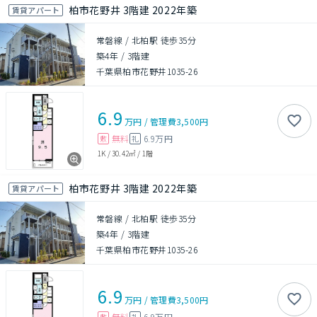
柏市花野井 3階建 2022年築
賃貸アパート
常磐線 / 北柏駅 徒歩35分
築4年
/
3階建
千葉県柏市花野井1035-26
6.9
万円
/
管理費
3,500円
無料
6.9万円
敷
礼
1K
/
30.42㎡
/
1階
柏市花野井 3階建 2022年築
賃貸アパート
常磐線 / 北柏駅 徒歩35分
築4年
/
3階建
千葉県柏市花野井1035-26
6.9
万円
/
管理費
3,500円
無料
6.9万円
敷
礼