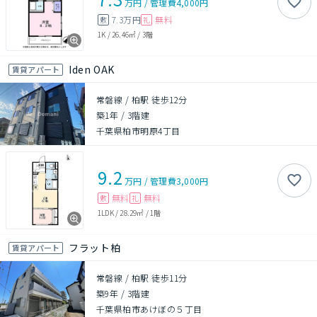
万円
/
管理費
4,000円
7.3万円
無料
敷
礼
1K
/
26.46㎡
/
3階
Iden OAK
賃貸アパート
常磐線 / 柏駅 徒歩12分
築1年
/
3階建
千葉県柏市明原4丁目
9.2
万円
/
管理費
3,000円
無料
無料
敷
礼
1LDK
/
28.29㎡
/
1階
フラット柏
賃貸アパート
常磐線 / 柏駅 徒歩11分
築9年
/
3階建
千葉県柏市あけぼの５丁目