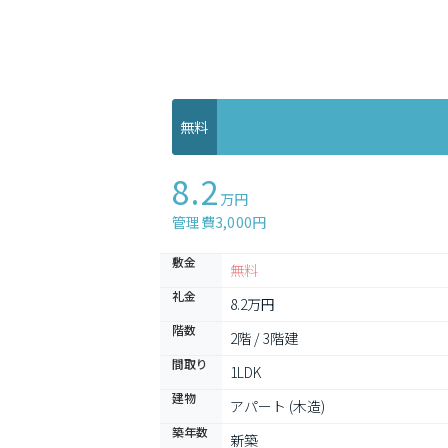
無料
8.2
万円
管理費3,000円
敷金
無料
礼金
8.2万円
階数
2階 / 3階建
間取り
1LDK
建物
アパート (木造)
築年数
新築