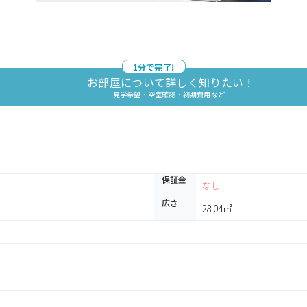
1分で完了!
お部屋について詳しく知りたい !
見学希望・空室確認・初期費用など
保証金
なし
広さ
28.04㎡