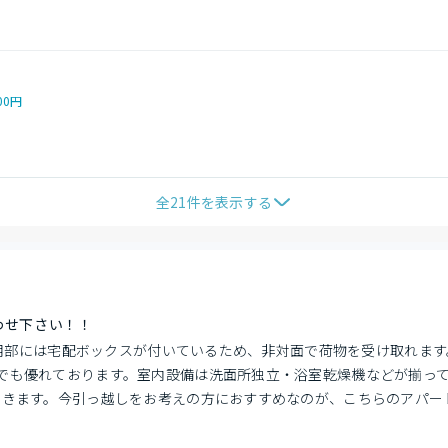
00円
全
21
件を表示する
合わせ下さい！！
　共用部には宅配ボックスが付いているため、非対面で荷物を受け取れま
でも優れております。室内設備は洗面所独立・浴室乾燥機などが揃って
できます。今引っ越しをお考えの方におすすめなのが、こちらのアパー