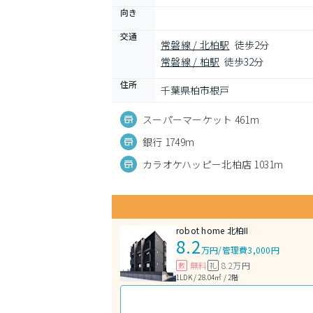
向き
交通
常磐線 / 北柏駅
徒歩2分
常磐線 / 柏駅
徒歩32分
住所
千葉県柏市根戸
スーパーマーケット 461m
銀行 1749m
カラオケハッピー北柏店 1031m
robot home 北柏II
8.2
万円
/
管理費3,000円
無料
8.2万円
敷
礼
1LDK / 28.04㎡ / 2階