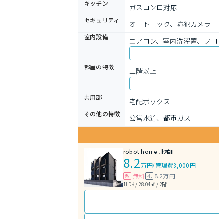
キッチン
ガスコンロ対応
セキュリティ
オートロック、防犯カメラ
室内設備
エアコン、室内洗濯置、フロ
部屋の特徴
二階以上
共用部
宅配ボックス
その他の特徴
公営水道、都市ガス
robot home 北柏II
8.2
万円
/
管理費3,000円
無料
8.2万円
敷
礼
1LDK / 28.04㎡ / 2階