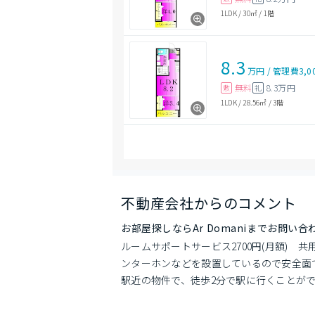
1LDK
/
30㎡
/
1階
8.3
万円
/
管理費
3,0
無料
8.3万円
敷
礼
1LDK
/
28.56㎡
/
3階
不動産会社からのコメント
お部屋探しならAr Domaniまでお問い
ルームサポートサービス2700円(月額)
ンターホンなどを設置しているので安全面
駅近の物件で、徒歩2分で駅に行くことが