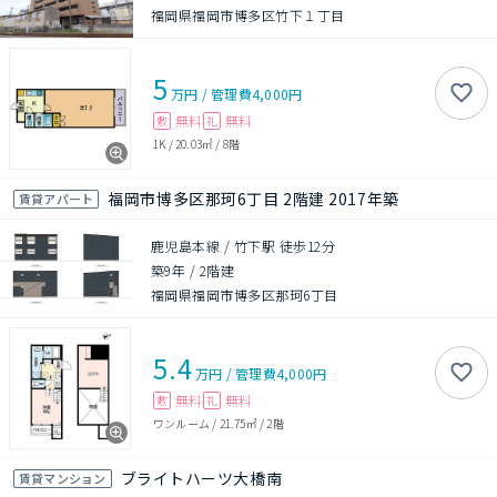
福岡県福岡市博多区竹下１丁目
5
万円
/
管理費
4,000円
無料
無料
敷
礼
1K
/
20.03㎡
/
8階
福岡市博多区那珂6丁目 2階建 2017年築
賃貸アパート
鹿児島本線 / 竹下駅 徒歩12分
築9年
/
2階建
福岡県福岡市博多区那珂6丁目
5.4
万円
/
管理費
4,000円
無料
無料
敷
礼
ワンルーム
/
21.75㎡
/
2階
ブライトハーツ大橋南
賃貸マンション