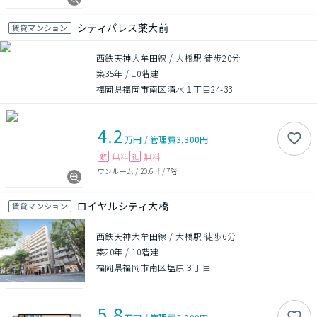
シティパレス薬大前
賃貸マンション
西鉄天神大牟田線 / 大橋駅 徒歩20分
築35年
/
10階建
福岡県福岡市南区清水１丁目24-33
4.2
万円
/
管理費
3,300円
無料
無料
敷
礼
ワンルーム
/
20.6㎡
/
7階
ロイヤルシティ大橋
賃貸マンション
西鉄天神大牟田線 / 大橋駅 徒歩6分
築20年
/
10階建
福岡県福岡市南区塩原３丁目
5.8