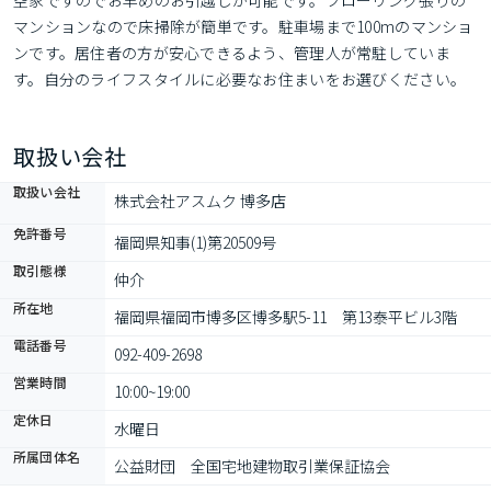
空家ですのでお早めのお引越しが可能です。フローリング張りの
マンションなので床掃除が簡単です。駐車場まで100mのマンショ
ンです。居住者の方が安心できるよう、管理人が常駐していま
す。自分のライフスタイルに必要なお住まいをお選びください。
お住まい探しをサポートしてまいります(#^^#)
取扱い会社
取扱い会社
株式会社アスムク 博多店
免許番号
福岡県知事(1)第20509号
取引態様
仲介
所在地
福岡県福岡市博多区博多駅5-11　第13泰平ビル3階
電話番号
092-409-2698
営業時間
10:00~19:00
定休日
水曜日
所属団体名
公益財団　全国宅地建物取引業保証協会