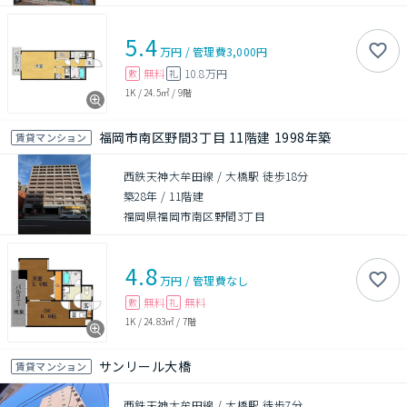
5.4
万円
/
管理費
3,000円
無料
10.8万円
敷
礼
1K
/
24.5㎡
/
9階
福岡市南区野間3丁目 11階建 1998年築
賃貸マンション
西鉄天神大牟田線 / 大橋駅 徒歩18分
築28年
/
11階建
福岡県福岡市南区野間3丁目
4.8
万円
/
管理費
なし
無料
無料
敷
礼
1K
/
24.83㎡
/
7階
サンリール大橋
賃貸マンション
西鉄天神大牟田線 / 大橋駅 徒歩7分