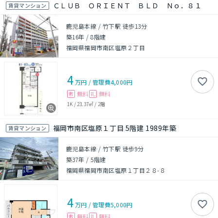
ＣＬＵＢ ＯＲＩＥＮＴ ＢＬＤ Ｎｏ．８１
賃貸マンション
鹿児島本線 / 竹下駅 徒歩13分
築16年
/
8階建
福岡県福岡市南区塩原２丁目
4
万円
/
管理費
4,000円
無料
無料
敷
礼
1K
/
23.37㎡
/
2階
福岡市南区塩原１丁目 5階建 1989年築
賃貸マンション
鹿児島本線 / 竹下駅 徒歩9分
築37年
/
5階建
福岡県福岡市南区塩原１丁目２８-８
4
万円
/
管理費
5,000円
無料
無料
敷
礼