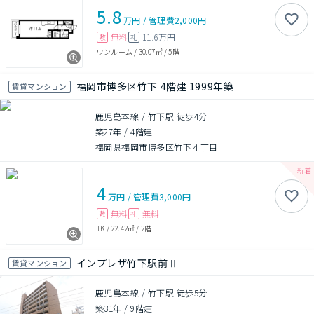
5.8
万円
/
管理費
2,000円
無料
11.6万円
敷
礼
ワンルーム
/
30.07㎡
/
5階
福岡市博多区竹下 4階建 1999年築
賃貸マンション
鹿児島本線 / 竹下駅 徒歩4分
築27年
/
4階建
福岡県福岡市博多区竹下４丁目
4
万円
/
管理費
3,000円
無料
無料
敷
礼
1K
/
22.42㎡
/
2階
インプレザ竹下駅前Ⅱ
賃貸マンション
鹿児島本線 / 竹下駅 徒歩5分
築31年
/
9階建