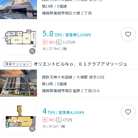
築24年
/
9階建
福岡県福岡市南区大橋２丁目
5.8
万円
/
管理費
5,000円
無料
5.8万円
敷
礼
2K
/
27.74㎡
/
2階
オリエントビルＮｏ．８１クラブアマリージュ
賃貸マンション
西鉄天神大牟田線 / 大橋駅 徒歩10分
築16年
/
8階建
福岡県福岡市南区塩原２丁目10-6
4
万円
/
管理費
4,000円
無料
4万円
敷
礼
1K
/
24.2㎡
/
3階