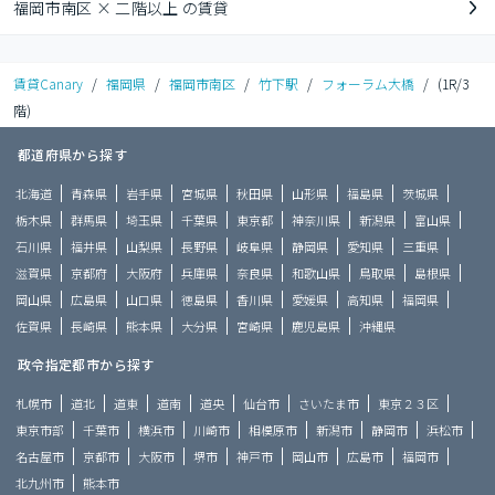
福岡市南区 × 二階以上 の賃貸
賃貸Canary
/
福岡県
/
福岡市南区
/
竹下駅
/
フォーラム大橋
/
(1R/3
階)
都道府県から探す
北海道
青森県
岩手県
宮城県
秋田県
山形県
福島県
茨城県
栃木県
群馬県
埼玉県
千葉県
東京都
神奈川県
新潟県
富山県
石川県
福井県
山梨県
長野県
岐阜県
静岡県
愛知県
三重県
滋賀県
京都府
大阪府
兵庫県
奈良県
和歌山県
鳥取県
島根県
岡山県
広島県
山口県
徳島県
香川県
愛媛県
高知県
福岡県
佐賀県
長崎県
熊本県
大分県
宮崎県
鹿児島県
沖縄県
政令指定都市から探す
札幌市
道北
道東
道南
道央
仙台市
さいたま市
東京２３区
東京市部
千葉市
横浜市
川崎市
相模原市
新潟市
静岡市
浜松市
名古屋市
京都市
大阪市
堺市
神戸市
岡山市
広島市
福岡市
北九州市
熊本市