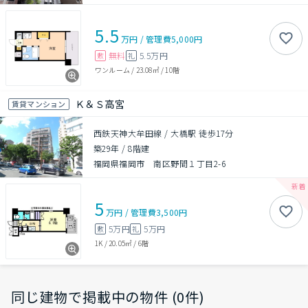
5.5
万円
/
管理費
5,000円
無料
5.5万円
敷
礼
ワンルーム
/
23.08㎡
/
10階
Ｋ＆Ｓ高宮
賃貸マンション
西鉄天神大牟田線 / 大橋駅 徒歩17分
築29年
/
8階建
福岡県福岡市 南区野間１丁目2-6
5
万円
/
管理費
3,500円
5万円
5万円
敷
礼
1K
/
20.05㎡
/
6階
同じ建物で掲載中の物件 (0件)