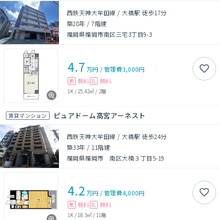
西鉄天神大牟田線 / 大橋駅 徒歩17分
築28年
/
7階建
福岡県福岡市南区三宅3丁目9-3
4.7
万円
/
管理費
3,000円
無料
無料
敷
礼
1K
/
25.42㎡
/
2階
ピュアドーム高宮アーネスト
賃貸マンション
西鉄天神大牟田線 / 大橋駅 徒歩24分
築33年
/
11階建
福岡県福岡市 南区大楠３丁目5-19
4.2
万円
/
管理費
4,000円
無料
無料
敷
礼
1K
/
18.3㎡
/
11階