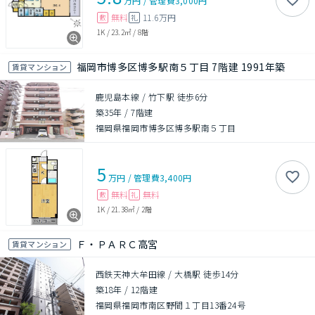
万円
/
管理費
3,000円
無料
11.6万円
敷
礼
1K
/
23.2㎡
/
8階
福岡市博多区博多駅南５丁目 7階建 1991年築
賃貸マンション
鹿児島本線 / 竹下駅 徒歩6分
築35年
/
7階建
福岡県福岡市博多区博多駅南５丁目
5
万円
/
管理費
3,400円
無料
無料
敷
礼
1K
/
21.38㎡
/
2階
Ｆ・ＰＡＲＣ高宮
賃貸マンション
西鉄天神大牟田線 / 大橋駅 徒歩14分
築18年
/
12階建
福岡県福岡市南区野間１丁目13番24号