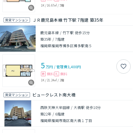
1K
/
16.67㎡
/
5階
ＪＲ鹿児島本線 竹下駅 7階建 築35年
賃貸マンション
鹿児島本線 / 竹下駅 徒歩15分
築35年
/
7階建
福岡県福岡市博多区博多駅南５
5
万円
/
管理費
3,400円
無料
無料
敷
礼
1K
/
21.24㎡
/
2階
ビュークレスト南大橋
賃貸マンション
西鉄天神大牟田線 / 大橋駅 徒歩10分
築22年
/
6階建
福岡県福岡市南区南大橋１丁目