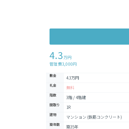
4.3
万円
管理費3,000円
敷金
4.3万円
礼金
無料
階数
3階 / 4階建
間取り
1R
建物
マンション (鉄筋コンクリート)
築年数
築35年