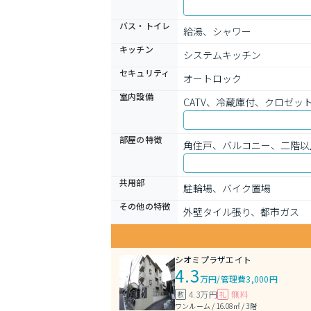
バス・トイレ
給湯、シャワー
キッチン
システムキッチン
セキュリティ
オートロック
室内設備
CATV、冷蔵庫付、クロゼ
部屋の特徴
角住戸、バルコニー、二階以
共用部
駐輪場、バイク置場
その他の特徴
外壁タイル張り、都市ガス
シオミプラザエイト
4.3
万円
/
管理費3,000円
4.3万円
無料
敷
礼
ワンルーム / 16.08㎡ / 3階