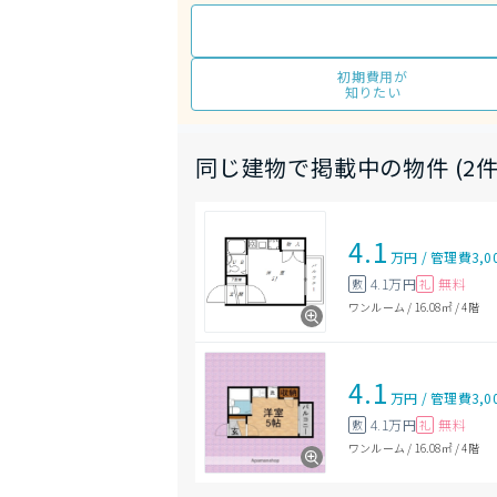
初期費用が
知りたい
同じ建物で掲載中の物件 (2件
4.1
万円
/
管理費
3,0
4.1万円
無料
敷
礼
ワンルーム
/
16.08㎡
/
4階
4.1
万円
/
管理費
3,0
4.1万円
無料
敷
礼
ワンルーム
/
16.08㎡
/
4階