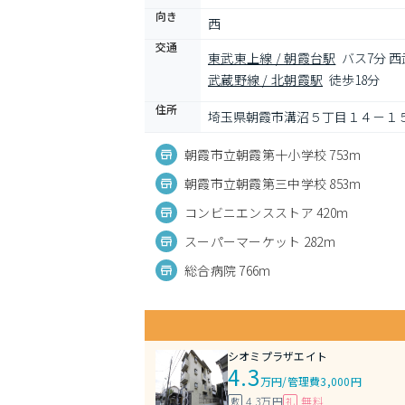
向き
西
交通
東武東上線 / 朝霞台駅
バス7分 
武蔵野線 / 北朝霞駅
徒歩18分
住所
埼玉県朝霞市溝沼５丁目１４－１
朝霞市立朝霞第十小学校 753m
朝霞市立朝霞第三中学校 853m
コンビニエンスストア 420m
スーパーマーケット 282m
総合病院 766m
シオミプラザエイト
4.3
万円
/
管理費3,000円
4.3万円
無料
敷
礼