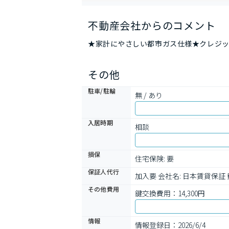
不動産会社からのコメント
★家計にやさしい都市ガス仕様★クレジ
その他
駐車/駐輪
無 / あり
入居時期
相談
損保
住宅保険: 要
保証人代行
加入要 会社名: 日本賃貸保
その他費用
鍵交換費用：14,300円
情報
情報登録日：2026/6/4