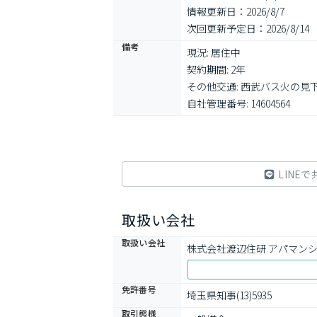
情報更新日：2026/8/7
次回更新予定日：2026/8/14
備考
現況: 居住中

契約期間: 2年

その他交通: 西武バス火の見下 
自社管理番号: 14604564
LINEで
取扱い会社
取扱い会社
株式会社渡辺住研 アパマン
免許番号
埼玉県知事(13)5935
取引態様