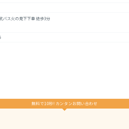
西武バス火の見下下車 徒歩3分
５
無料で10秒! カンタンお問い合わせ