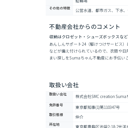
駐輪場
その他の特徴
公営水道、都市ガス、下水、
不動産会社からのコメント
収納はクロゼット・シューズボックスなど
あんしんサポート24（駆けつけサービス）8
などが備え付けられているので、衣類や日
まい探しをSumaちゃん不動産にお手伝
取扱い会社
取扱い会社
株式会社SMC creation S
免許番号
東京都知事(1)第110347号
取引態様
仲介
所在地
東京都豊島区池袋2-18-2光洋