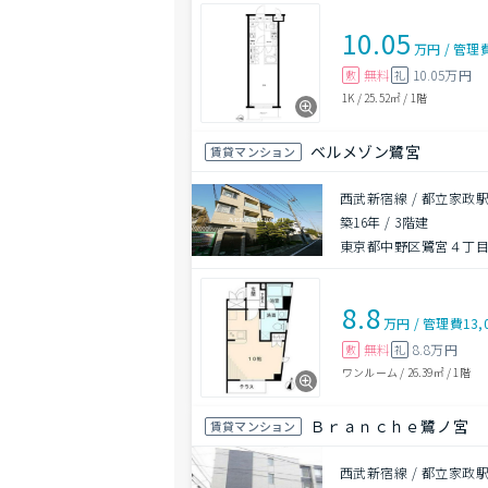
10.05
万円
/
管理
無料
10.05万円
敷
礼
1K
/
25.52㎡
/
1階
ベルメゾン鷺宮
賃貸マンション
西武新宿線 / 都立家政駅
築16年
/
3階建
東京都中野区鷺宮４丁目2
8.8
万円
/
管理費
13,
無料
8.8万円
敷
礼
ワンルーム
/
26.39㎡
/
1階
Ｂｒａｎｃｈｅ鷺ノ宮
賃貸マンション
西武新宿線 / 都立家政駅