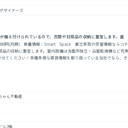
デザイナーズ
が備え付けられているので、衣類や日用品の収納に重宝します。室
80円(月額)　新着情報：Smart　Space　都立家政の空室情報な
用品の収納に重宝します。室内設備は洗面所独立・浴室乾燥機など充
いさせてください！多種多様な賃貸情報を取り扱っている当社でなら、
umaちゃん不動産
ビル2階