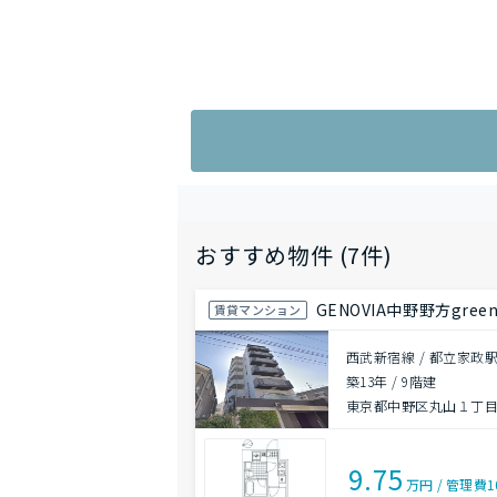
おすすめ物件 (7件)
GENOVIA中野野方green 
賃貸マンション
西武新宿線 / 都立家政駅
築13年
/
9階建
東京都中野区丸山１丁
9.75
万円
/
管理費
1