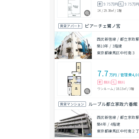
9.75万円
9.75万
敷
礼
1K
/
29.38㎡
/
1階
ピアーチェ鷺ノ宮
賃貸アパート
西武新宿線 / 都立家政駅
築10年
/
3階建
東京都練馬区中村南３
7.7
万円
/
管理費
4,0
無料
無料
敷
礼
ワンルーム
/
18.13㎡
/
3階
ルーブル都立家政六番館
賃貸マンション
西武新宿線 / 都立家政駅
築4年
/
4階建
東京都練馬区中村南２丁目