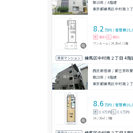
築18年
/
4階建
東京都練馬区中村南３丁目
8.2
万円
/
管理費
15,
無料
無料
敷
礼
ワンルーム
/
24.38㎡
/
1階
練馬区中村南２丁目 4階建
賃貸マンション
西武新宿線 / 都立家政駅
築28年
/
4階建
東京都練馬区中村南２
8.6
万円
/
管理費
10,
8.6万円
8.6万円
敷
礼
1K
/
26㎡
/
3階
練馬区中村南２丁目 5階建
賃貸マンション