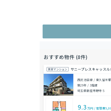
おすすめ物件 (8件)
サニープレスキャッスル
賃貸マンション
西武池袋線 / 東久留米駅
築29年
/
3階建
埼玉県新座市野寺５
9.3
万円
/
管理費
5,0