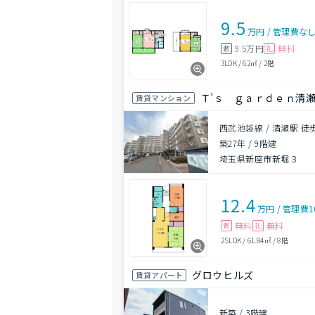
9.5
万円
/
管理費
な
9.5万円
無料
敷
礼
3LDK
/
62㎡
/
2階
Ｔ’ｓ ｇａｒｄｅｎ清
賃貸マンション
西武池袋線 / 清瀬駅 徒
築27年
/
9階建
埼玉県新座市新堀３
12.4
万円
/
管理費
1
無料
無料
敷
礼
2SLDK
/
61.84㎡
/
8階
グロウヒルズ
賃貸アパート
新築
/
3階建