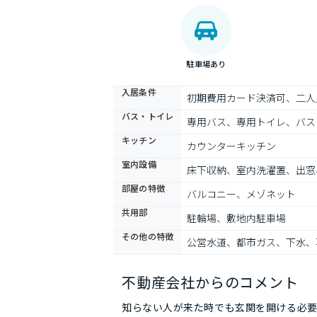
駐車場あり
入居条件
初期費用カード決済可、二人
バス・トイレ
専用バス、専用トイレ、バス
キッチン
カウンターキッチン
室内設備
床下収納、室内洗濯置、出窓
部屋の特徴
バルコニー、メゾネット
共用部
駐輪場、敷地内駐車場
その他の特徴
公営水道、都市ガス、下水、
不動産会社からのコメント
知らない人が来た時でも玄関を開ける必