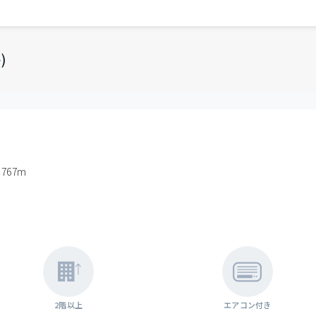
)
67m
2階以上
エアコン付き