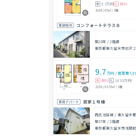
9.3万円
無料
敷
礼
3LDK
/
65㎡
/
3階
コンフォートテラスＢ
賃貸物件
築20年
/
2階建
東京都東久留米市前沢
9.7
万円
/
管理費
7,0
無料
14.55万円
敷
礼
2LDK
/
63.53㎡
/
1階
貸家１号棟
賃貸アパート
西武池袋線 / 東久留米駅
築37年
/
2階建
東京都東久留米市浅間