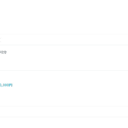
し
瀬
歩8分
0,000円