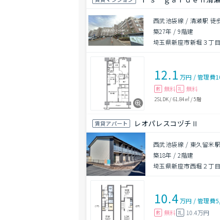
西武池袋線 / 清瀬駅 徒
築27年
/
9階建
埼玉県新座市新堀３丁目5
12.1
万円
/
管理費
1
無料
無料
敷
礼
2SLDK
/
61.84㎡
/
5階
レオパレスコヅチⅡ
賃貸アパート
西武池袋線 / 東久留米駅
築18年
/
2階建
埼玉県新座市西堀２丁目8
10.4
万円
/
管理費
5
無料
10.4万円
敷
礼