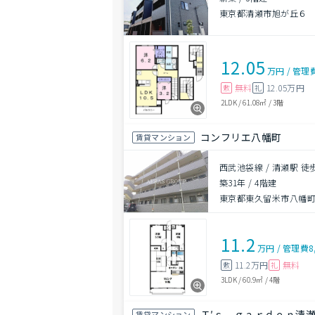
東京都清瀬市旭が丘６
12.05
万円
/
管理
無料
12.05万円
敷
礼
2LDK
/
61.08㎡
/
3階
コンフリエ八幡町
賃貸マンション
西武池袋線 / 清瀬駅 徒
築31年
/
4階建
東京都東久留米市八幡町２
11.2
万円
/
管理費
8
11.2万円
無料
敷
礼
3LDK
/
60.9㎡
/
4階
Ｔ′ｓ ｇａｒｄｅｎ清
賃貸マンション