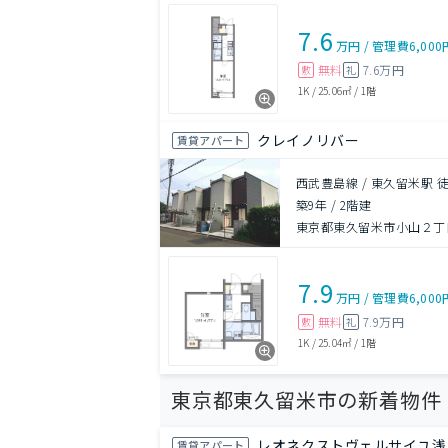
7.6
万円
/
管理費
6,000
無料
7.6万円
敷
礼
1K
/
25.06㎡
/
1階
クレイノリバー
賃貸アパート
西武豊島線 / 東久留米駅 徒
築9年
/
2階建
東京都東久留米市小山２丁
7.9
万円
/
管理費
6,000
無料
7.9万円
敷
礼
1K
/
25.04㎡
/
1階
東京都東久留米市の新着物件
レオネクストヴェルサイユ浅
賃貸アパート