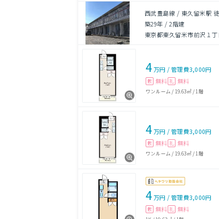
西武豊島線 / 東久留米駅 徒
築29年
/
2階建
東京都東久留米市前沢１丁目
4
万円
/
管理費
3,000円
無料
無料
敷
礼
ワンルーム
/
19.63㎡
/
1階
4
万円
/
管理費
3,000円
無料
無料
敷
礼
ワンルーム
/
19.63㎡
/
1階
4
万円
/
管理費
3,000円
無料
無料
敷
礼