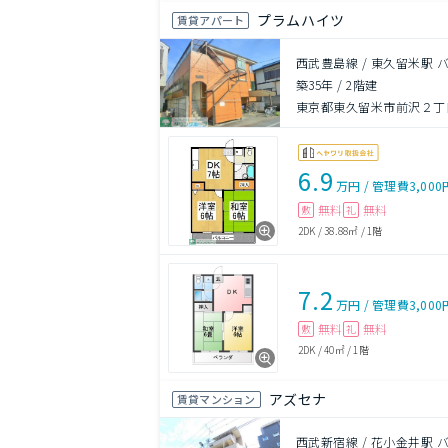
プラムハイツ
賃貸アパート
西武豊島線 / 東久留米駅 
築35年
/
2階建
東京都東久留米市前沢２丁目
6.9
万円
/
管理費
3,000
無料
無料
敷
礼
2DK
/
38.88㎡
/
1階
7.2
万円
/
管理費
3,000
無料
無料
敷
礼
2DK
/
40㎡
/
1階
アズセナ
賃貸マンション
西武新宿線 / 花小金井駅 