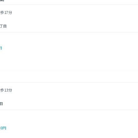
歩17分
丁目
円
歩13分
目
00円