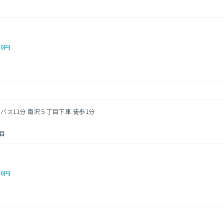
00円
 バス11分 南沢５丁目下車 徒歩1分
目
00円