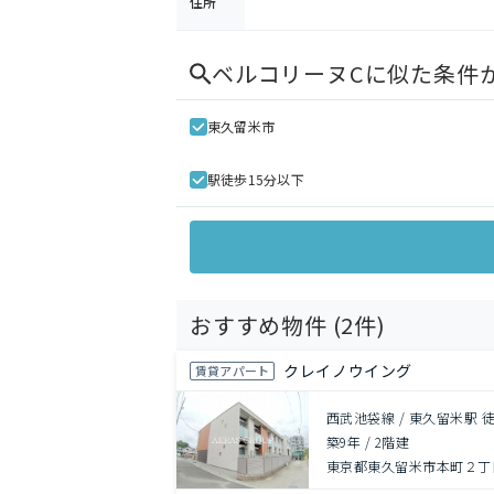
住所
ベルコリーヌC
に似た条件
東久留米市
駅徒歩15分以下
おすすめ物件 (
2
件)
クレイノウイング
賃貸アパート
西武池袋線 / 東久留米駅 
築9年
/
2階建
東京都東久留米市本町２丁目