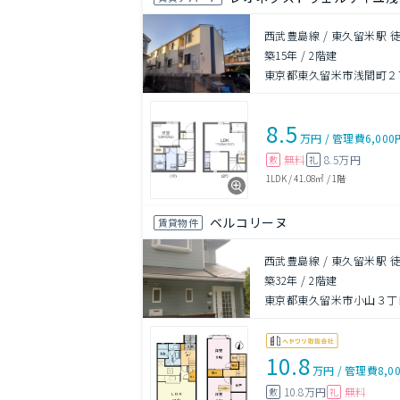
西武豊島線 / 東久留米駅 徒
築15年
/
2階建
東京都東久留米市浅間町２
8.5
万円
/
管理費
6,000
無料
8.5万円
敷
礼
1LDK
/
41.08㎡
/
1階
ベルコリーヌ
賃貸物件
西武豊島線 / 東久留米駅 徒
築32年
/
2階建
東京都東久留米市小山３丁
10.8
万円
/
管理費
8,0
10.8万円
無料
敷
礼