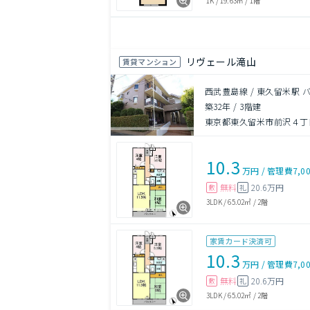
1K
/
19.63㎡
/
1階
リヴェール滝山
賃貸マンション
西武豊島線 / 東久留米駅 
築32年
/
3階建
東京都東久留米市前沢４丁目1
10.3
万円
/
管理費
7,0
無料
20.6万円
敷
礼
3LDK
/
65.02㎡
/
2階
家賃カード決済可
10.3
万円
/
管理費
7,0
無料
20.6万円
敷
礼
3LDK
/
65.02㎡
/
2階