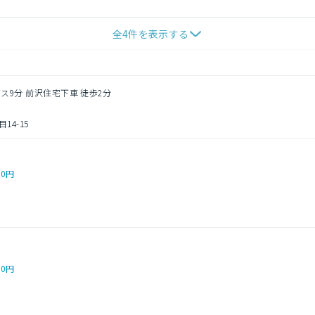
全
4
件を表示する
バス9分 前沢住宅下車 徒歩2分
4-15
00円
00円