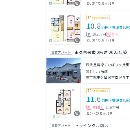
2SLDK
/
70.38㎡
/
1階
10.8
万円
/
管理費
8,0
10.8万円
無料
敷
礼
2SLDK
/
70.38㎡
/
1階
東久留米市 2階建 2025年築
賃貸アパート
西武豊島線 / ひばりヶ丘駅
築1年
/
2階建
東京都東久留米市南沢５丁
11.6
万円
/
管理費
3,0
無料
11.6万円
敷
礼
2LDK
/
55.41㎡
/
1階
トゥインクル前沢
賃貸アパート