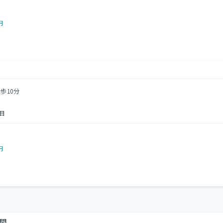
円
歩10分
目
円
間