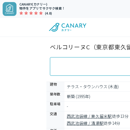
CANARY(カナリー)
物件をアプリでサクサク検索！
(4.8)
ベルコリーヌC（東京都東久留
建物
テラス・タウンハウス (木造)
築年数
新築 (1995年)
駐車場
-
交通
西武池袋線 / 東久留米駅
徒歩13分
西武池袋線 / 清瀬駅
徒歩14分