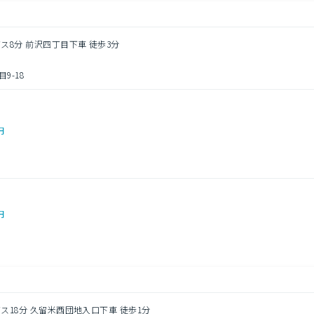
バス8分 前沢四丁目下車 徒歩3分
9-18
円
円
バス18分 久留米西団地入口下車 徒歩1分