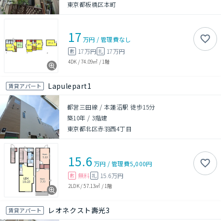
東京都板橋区本町
17
万円
/
管理費
なし
17万円
17万円
敷
礼
4DK
/
74.09㎡
/
1階
Lapulepart1
賃貸アパート
都営三田線 / 本蓮沼駅 徒歩15分
築10年
/
3階建
東京都北区赤羽西4丁目
15.6
万円
/
管理費
5,000円
無料
15.6万円
敷
礼
2LDK
/
57.13㎡
/
1階
レオネクスト壽光3
賃貸アパート