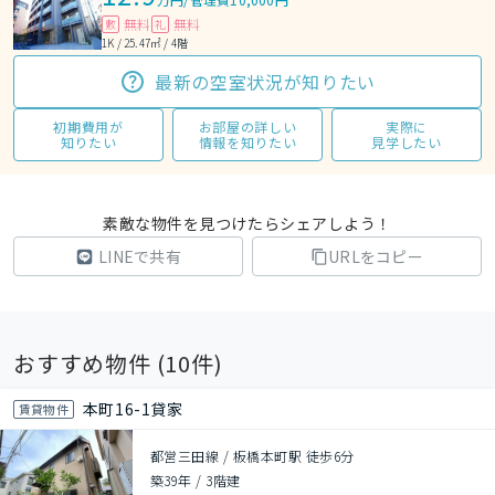
無料
無料
敷
礼
1K / 25.47㎡ / 4階
最新の空室状況が知りたい
初期費用が
お部屋の詳しい
実際に
知りたい
情報を知りたい
見学したい
素敵な物件を見つけたらシェアしよう！
LINEで共有
URLをコピー
おすすめ物件 (
10
件)
本町16-1貸家
賃貸物件
都営三田線 / 板橋本町駅 徒歩6分
築39年
/
3階建