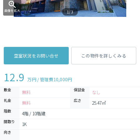
画像を拡大
1/3
空室状況をお問い合せ
この物件を詳しくみる
12.9
万円 / 管理費
10,000円
敷金
保証金
無料
なし
礼金
広さ
無料
25.47㎡
階数
4階 / 10階建
間取り
1K 
向き