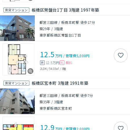
板橋区常盤台1丁目 3階建 1997年築
賃貸マンション
都営三田線 / 板橋本町駅 徒歩17分
築29年
/
3階建
東京都板橋区常盤台1丁目
12.5
万円
/
管理費
5,000円
12.5万円
無料
敷
礼
2LDK
/
54.03㎡
/
3階
板橋区宮本町 3階建 1991年築
賃貸マンション
都営三田線 / 板橋本町駅 徒歩7分
築35年
/
3階建
東京都板橋区宮本町
12.9
万円
/
管理費
2,000円