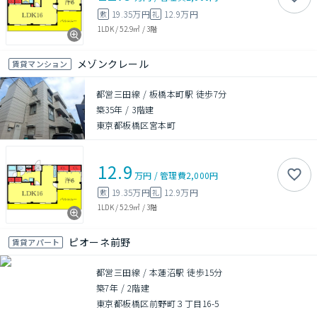
19.35万円
12.9万円
敷
礼
1LDK
/
52.9㎡
/
3階
メゾンクレール
賃貸マンション
都営三田線 / 板橋本町駅 徒歩7分
築35年
/
3階建
東京都板橋区宮本町
12.9
万円
/
管理費
2,000円
19.35万円
12.9万円
敷
礼
1LDK
/
52.9㎡
/
3階
ピオーネ前野
賃貸アパート
都営三田線 / 本蓮沼駅 徒歩15分
築7年
/
2階建
東京都板橋区前野町３丁目16-5