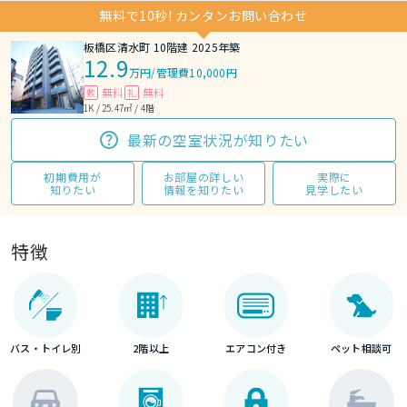
無料で10秒! カンタンお問い合わせ
板橋区清水町 10階建 2025年築
12.9
万円
/
管理費10,000円
無料
無料
敷
礼
1K / 25.47㎡ / 4階
最新の空室状況が知りたい
初期費用が
お部屋の詳しい
実際に
知りたい
情報を知りたい
見学したい
特徴
バス・トイレ別
2階以上
エアコン付き
ペット相談可