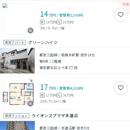
14
万円
/
管理費
3,000円
14万円
14万円
敷
礼
2DK
/
51.75㎡
/
2階
グリーンハイツ
賃貸アパート
都営三田線 / 板橋本町駅 徒歩14分
築6年
/
2階建
東京都北区上十条3丁目
17
万円
/
管理費
4,000円
17万円
34万円
敷
礼
2LDK
/
51.22㎡
/
2階
ライオンズプラザ本蓮沼
賃貸マンション
都営三田線 / 本蓮沼駅 徒歩5分