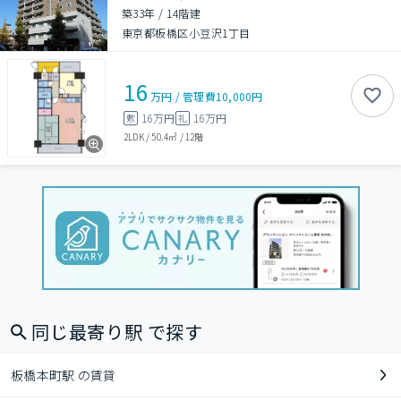
築33年
/
14階建
東京都板橋区小豆沢1丁目
16
万円
/
管理費
10,000円
16万円
16万円
敷
礼
2LDK
/
50.4㎡
/
12階
同じ最寄り駅 で探す
板橋本町駅 の賃貸