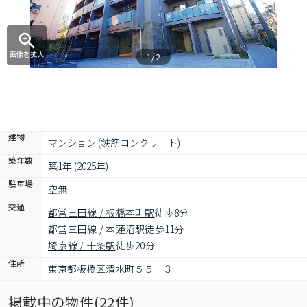
画像を拡大
1/2
建物
マンション (鉄筋コンクリート)
築年数
築1年 (2025年)
駐車場
空無
交通
都営三田線 / 板橋本町駅
徒歩8分
都営三田線 / 本蓮沼駅
徒歩11分
埼京線 / 十条駅
徒歩20分
住所
東京都板橋区清水町５５－３
掲載中の物件(
22
件)