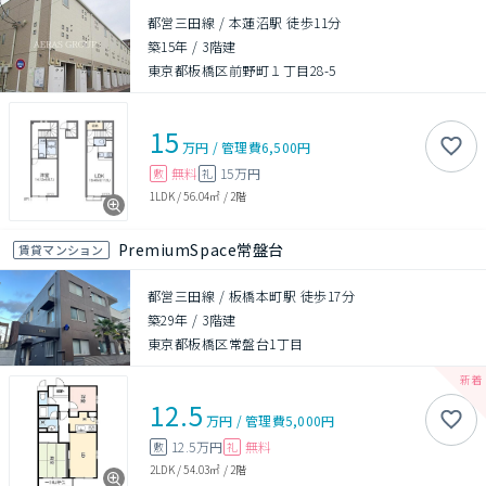
都営三田線 / 本蓮沼駅 徒歩11分
築15年
/
3階建
東京都板橋区前野町１丁目28-5
15
万円
/
管理費
6,500円
無料
15万円
敷
礼
1LDK
/
56.04㎡
/
2階
PremiumSpace常盤台
賃貸マンション
都営三田線 / 板橋本町駅 徒歩17分
築29年
/
3階建
東京都板橋区常盤台1丁目
12.5
万円
/
管理費
5,000円
12.5万円
無料
敷
礼
2LDK
/
54.03㎡
/
2階