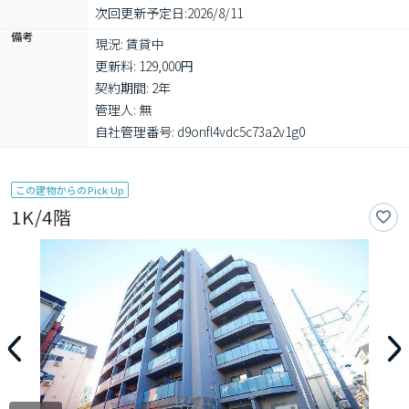
次回更新予定日:
2026/8/11
備考
現況: 賃貸中

更新料: 129,000円

契約期間: 2年

管理人: 無

自社管理番号: d9onfl4vdc5c73a2v1g0
この建物からのPick Up
1K/4階