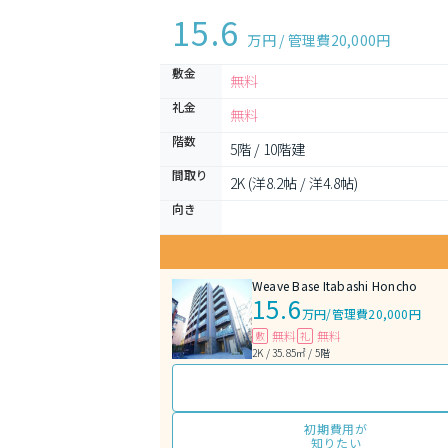
15.6
万円 / 管理費
20,000円
敷金
無料
礼金
無料
階数
5階 / 10階建
間取り
2K (洋8.2帖 / 洋4.8帖)
向き
Weave Base Itabashi Honcho
15.6
万円
/
管理費20,000円
無料
無料
敷
礼
2K / 35.85㎡ / 5階
初期費用が
知りたい