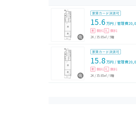
家賃カード決済可
15.6
万円
/
管理費
20,
無料
無料
敷
礼
2K
/
35.85㎡
/
5階
家賃カード決済可
15.8
万円
/
管理費
20,
無料
無料
敷
礼
2K
/
35.85㎡
/
9階