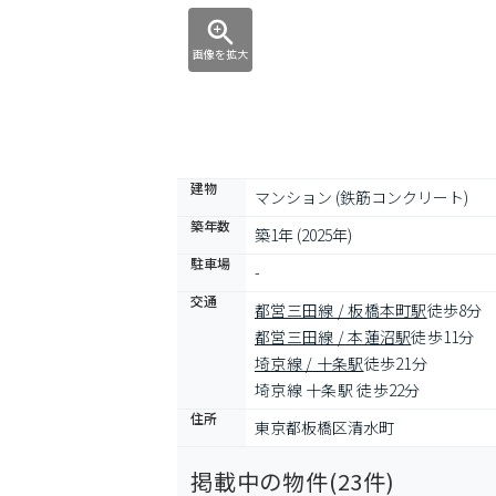
画像を拡大
建物
マンション (鉄筋コンクリート)
築年数
築1年 (2025年)
駐車場
-
交通
都営三田線 / 板橋本町駅
徒歩8分
都営三田線 / 本蓮沼駅
徒歩11分
埼京線 / 十条駅
徒歩21分
埼京線 十条駅 徒歩22分
住所
東京都板橋区清水町
掲載中の物件(
23
件)