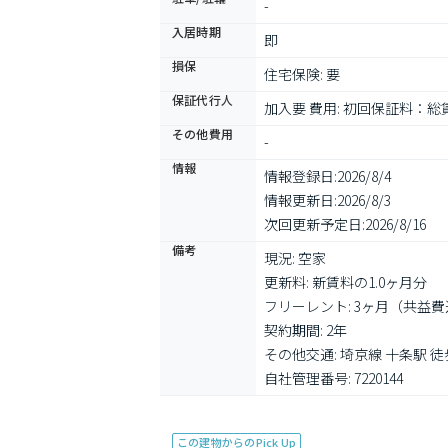
-
入居時期
即
損保
住宅保険: 要
保証代行人
加入要 費用: 初回保証料：
その他費用
-
情報
情報登録日:
2026/8/4
情報更新日:
2026/8/3
次回更新予定日:
2026/8/16
備考
現況: 空家

更新料: 新賃料の1.0ヶ月分

フリーレント: 3ヶ月（共益費
契約期間: 2年

その他交通: 埼京線 十条駅 徒歩
自社管理番号: 7220144
この建物からのPick Up