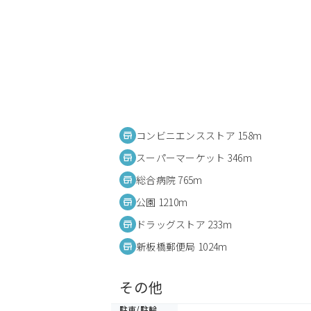
コンビニエンスストア 158m
スーパーマーケット 346m
総合病院 765m
公園 1210m
ドラッグストア 233m
新板橋郵便局 1024m
その他
駐車/駐輪