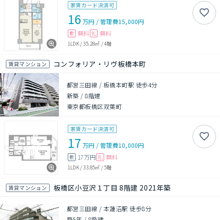
家賃カード決済可
16
万円
/
管理費
15,000円
無料
無料
敷
礼
1LDK
/
35.28㎡
/
4階
コンフォリア・リヴ板橋本町
賃貸マンション
都営三田線 / 板橋本町駅 徒歩4分
新築
/
8階建
東京都板橋区双葉町
家賃カード決済可
17
万円
/
管理費
10,000円
17万円
無料
敷
礼
1LDK
/
33.85㎡
/
5階
板橋区小豆沢１丁目 8階建 2021年築
賃貸マンション
都営三田線 / 本蓮沼駅 徒歩8分
築5年
/
8階建