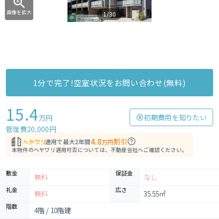
画像を拡大
1/30
1分で完了!空室状況をお問い合わせ(無料)
15.4
初期費用を知りたい
万円
管理費20,000円
4.8
割引
適用で最大2年間
万円
本物件のヘヤワリ適用可否については、不動産会社へご確認ください。
敷金
保証金
無料
なし
礼金
広さ
無料
35.55㎡
階数
4階 / 10階建