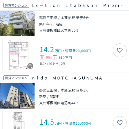
Ｌｅ－ｌｉｏｎ Ｉｔａｂａｓｈｉ Ｐｒｅｍｉｕｍｃｏｕｒｔ
賃貸マンション
都営三田線 / 本蓮沼駅 徒歩6分
築19年
/
5階建
東京都板橋区宮本町60-9
14.2
万円
/
管理費
20,000円
無料
14.2万円
敷
礼
1LDK
/
40.14㎡
/
2階
ｎｉｄｏ ＭＯＴＯＨＡＳＵＮＵＭＡ
賃貸マンション
都営三田線 / 本蓮沼駅 徒歩3分
新築
/
5階建
東京都板橋区蓮沼町44-6
14.5
万円
/
管理費
15,000円