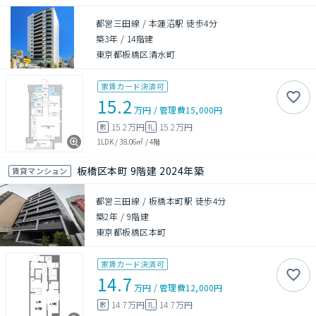
都営三田線 / 本蓮沼駅 徒歩4分
築3年
/
14階建
東京都板橋区清水町
家賃カード決済可
15.2
万円
/
管理費
15,000円
15.2万円
15.2万円
敷
礼
1LDK
/
38.06㎡
/
4階
板橋区本町 9階建 2024年築
賃貸マンション
都営三田線 / 板橋本町駅 徒歩4分
築2年
/
9階建
東京都板橋区本町
家賃カード決済可
14.7
万円
/
管理費
12,000円
14.7万円
14.7万円
敷
礼