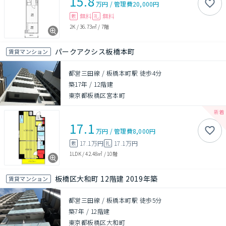
15.8
万円
/
管理費
20,000円
無料
無料
敷
礼
2K
/
36.73㎡
/
7階
パークアクシス板橋本町
賃貸マンション
都営三田線 / 板橋本町駅 徒歩4分
築17年
/
12階建
東京都板橋区宮本町
17.1
万円
/
管理費
8,000円
17.1万円
17.1万円
敷
礼
1LDK
/
42.48㎡
/
10階
板橋区大和町 12階建 2019年築
賃貸マンション
都営三田線 / 板橋本町駅 徒歩5分
築7年
/
12階建
東京都板橋区大和町