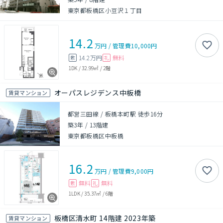
東京都板橋区小豆沢１丁目
14.2
万円
/
管理費
10,000円
14.2万円
無料
敷
礼
1DK
/
32.99㎡
/
2階
オーパスレジデンス中板橋
賃貸マンション
都営三田線 / 板橋本町駅 徒歩16分
築3年
/
13階建
東京都板橋区中板橋
16.2
万円
/
管理費
9,000円
無料
無料
敷
礼
1LDK
/
35.37㎡
/
6階
板橋区清水町 14階建 2023年築
賃貸マンション