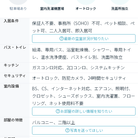
駐車場あり
室内洗濯機置場
オートロック
洗面所独立
入居条件
保証人不要、事務所（SOHO）不可、ペット相談、ペ
ット可、二人入居可、即入居可
最新の空室状況が知りたい
バス・トイレ
給湯、専用バス、浴室乾燥機、シャワー、専用トイ
レ、温水洗浄便座、バストイレ別、洗面所独立
キッチン
ガスコンロ対応、2口コンロ、システムキッチン
セキュリティ
オートロック、防犯カメラ、24時間セキュリティ
室内設備
BS、CS、インターネット対応、エアコン、照明付、
クロゼット、シューズボックス、室内洗濯置、フロー
リング、ネット使用料不要
お部屋の詳しい情報を知りたい
部屋の特徴
バルコニー、二階以上
写真を送ってほしい