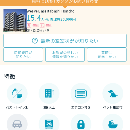
無料で10秒! カンタンお問い合わせ
Weave Base Itabashi Honcho
15.4
万円
/
管理費20,000円
無料
無料
敷
礼
2K / 35.55㎡ / 4階
最新の空室状況が知りたい
初期費用が
お部屋の詳しい
実際に
知りたい
情報を知りたい
見学したい
特徴
バス・トイレ別
2階以上
エアコン付き
ペット相談可