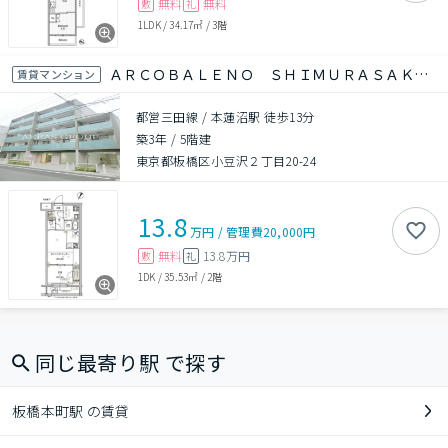
無料
無料
敷
礼
1LDK
/
34.17㎡
/
3階
ＡＲＣＯＢＡＬＥＮＯ ＳＨＩＭＵＲＡＳＡＫＡＵＥ
賃貸マンション
都営三田線 / 本蓮沼駅 徒歩13分
築3年
/
5階建
東京都板橋区小豆沢２丁目20-24
13.8
万円
/
管理費
20,000円
無料
13.8万円
敷
礼
1DK
/
35.53㎡
/
2階
同じ最寄り駅 で探す
板橋本町駅 の賃貸