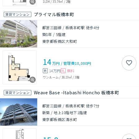
1LDK
/
35.74㎡
/
2階
プライマル板橋本町
賃貸マンション
都営三田線 / 板橋本町駅 徒歩4分
築8年
/
5階建
東京都板橋区大和町
14
万円
/
管理費
10,000円
14万円
無料
敷
礼
ワンルーム
/
38.19㎡
/
3階
Weave Base -Itabashi Honcho 板橋本町
賃貸マンション
都営三田線 / 板橋本町駅 徒歩7分
新築
/
地上10階地下1階建
東京都板橋区清水町