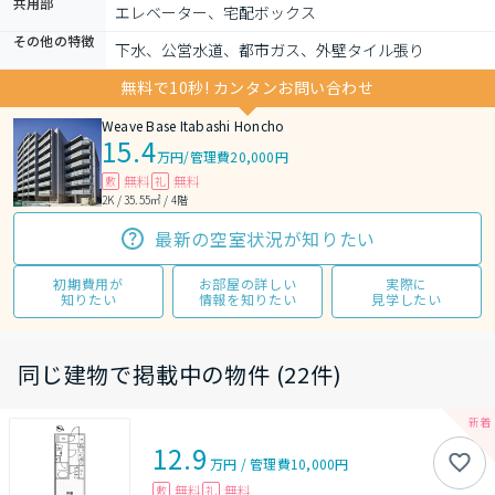
共用部
エレベーター、宅配ボックス
その他の特徴
下水、公営水道、都市ガス、外壁タイル張り
無料で10秒! カンタンお問い合わせ
Weave Base Itabashi Honcho
15.4
万円
/
管理費20,000円
無料
無料
敷
礼
2K / 35.55㎡ / 4階
最新の空室状況が知りたい
初期費用が
お部屋の詳しい
実際に
知りたい
情報を知りたい
見学したい
同じ建物で掲載中の物件 (22件)
12.9
万円
/
管理費
10,000円
無料
無料
敷
礼