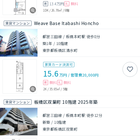
13.4万円
無料
敷
礼
1DK
/
26.78㎡
/
8階
Weave Base Itabashi Honcho
賃貸マンション
都営三田線 / 板橋本町駅 徒歩8分
築1年
/
10階建
東京都板橋区清水町
家賃カード決済可
15.6
万円
/
管理費
20,000円
無料
無料
敷
礼
2K
/
35.85㎡
/
5階
板橋区双葉町 10階建 2025年築
賃貸マンション
都営三田線 / 板橋本町駅 徒歩12分
新築
/
10階建
東京都板橋区双葉町