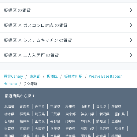
板橋区 の賃貸
板橋区 × ガスコンロ対応 の賃貸
板橋区 × システムキッチン の賃貸
板橋区 × 二人入居可 の賃貸
賃貸Canary
/
東京都
/
板橋区
/
板橋本町駅
/
Weave Base Itabashi
Honcho
/
(2K/4階)
都道府県から探す
北海道
青森県
岩手県
宮城県
秋田県
山形県
福島県
茨城県
栃木県
群馬県
埼玉県
千葉県
東京都
神奈川県
新潟県
富山県
石川県
福井県
山梨県
長野県
岐阜県
静岡県
愛知県
三重県
滋賀県
京都府
大阪府
兵庫県
奈良県
和歌山県
鳥取県
島根県
岡山県
広島県
山口県
徳島県
香川県
愛媛県
高知県
福岡県