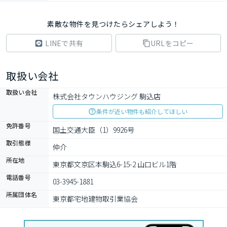
素敵な物件を見つけたらシェアしよう！
LINEで共有
URLをコピー
取扱い会社
取扱い会社
株式会社タウンハウジング 駒込店
条件が近い物件も紹介してほしい
免許番号
国土交通大臣（1）9926号
取引態様
仲介
所在地
東京都文京区本駒込6-15-2 山口ビル1階
電話番号
03-3945-1881
所属団体名
東京都宅地建物取引業協会