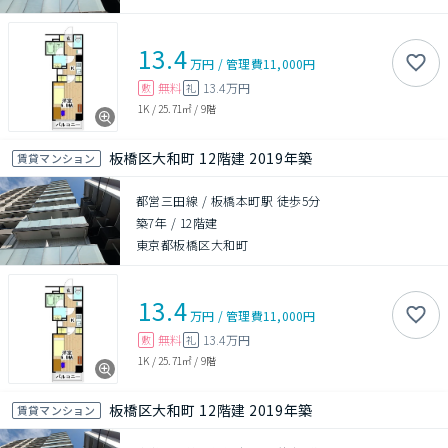
13.4
万円
/
管理費
11,000円
無料
13.4万円
敷
礼
1K
/
25.71㎡
/
9階
板橋区大和町 12階建 2019年築
賃貸マンション
都営三田線 / 板橋本町駅 徒歩5分
築7年
/
12階建
東京都板橋区大和町
13.4
万円
/
管理費
11,000円
無料
13.4万円
敷
礼
1K
/
25.71㎡
/
9階
板橋区大和町 12階建 2019年築
賃貸マンション