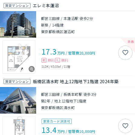
エレミ本蓮沼
賃貸マンション
都営三田線 / 本蓮沼駅 徒歩2分
新築
/
14階建
東京都板橋区蓮沼町
17.3
万円
/
管理費
20,000円
無料
無料
敷
礼
1LDK
/
45.03㎡
/
11階
板橋区清水町 地上12階地下1階建 2024年築
賃貸マンション
都営三田線 / 板橋本町駅 徒歩3分
築2年
/
地上12階地下1階建
東京都板橋区清水町
家賃カード決済可
13.4
万円
/
管理費
10,000円