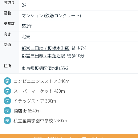
間取り
2K
建物
マンション (鉄筋コンクリート)
築年数
築1年
向き
北東
交通
都営三田線 / 板橋本町駅
徒歩7分
都営三田線 / 本蓮沼駅
徒歩10分
住所
東京都板橋区清水町55-3
コンビニエンスストア 340m
スーパーマーケット 430m
ドラッグストア 330m
商店街 6540m
私立星美学園中学校 2630m