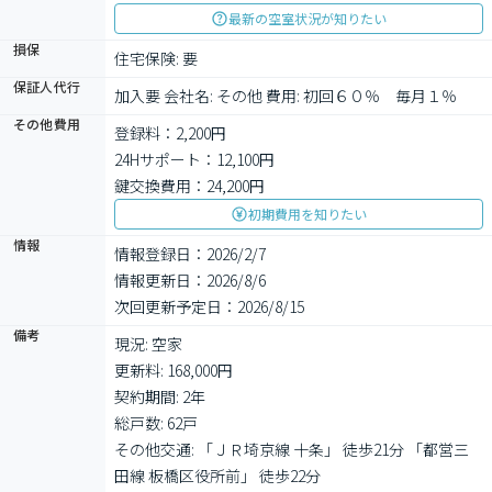
最新の空室状況が知りたい
損保
住宅保険: 要
保証人代行
加入要 会社名: その他 費用: 初回６０％　毎月１％
その他費用
登録料：2,200円
24Hサポート：12,100円
鍵交換費用：24,200円
初期費用を知りたい
情報
情報登録日：2026/2/7
情報更新日：2026/8/6
次回更新予定日：2026/8/15
備考
現況: 空家

更新料: 168,000円

契約期間: 2年

総戸数: 62戸

その他交通: 「ＪＲ埼京線 十条」 徒歩21分 「都営三
田線 板橋区役所前」 徒歩22分