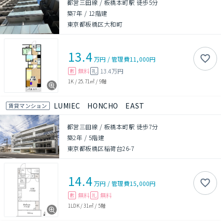
都営三田線 / 板橋本町駅 徒歩5分
築7年
/
12階建
東京都板橋区大和町
13.4
万円
/
管理費
11,000円
無料
13.4万円
敷
礼
1K
/
25.71㎡
/
9階
LUMIEC HONCHO EAST
賃貸マンション
都営三田線 / 板橋本町駅 徒歩7分
築2年
/
5階建
東京都板橋区稲荷台26-7
14.4
万円
/
管理費
15,000円
無料
無料
敷
礼
1LDK
/
31㎡
/
5階