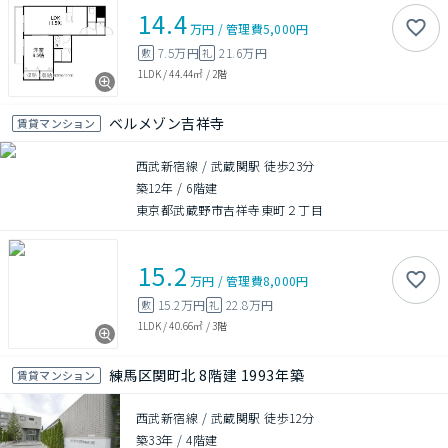
14.4
万円
/
管理費
5,000円
7.5万円
21.6万円
敷
礼
1LDK
/
44.44㎡
/
2階
ベルメゾン吉祥寺
賃貸マンション
西武新宿線 / 武蔵関駅 徒歩23分
築12年
/
6階建
東京都武蔵野市吉祥寺東町２丁目
15.2
万円
/
管理費
8,000円
15.2万円
22.8万円
敷
礼
1LDK
/
40.66㎡
/
3階
練馬区関町北 8階建 1993年築
賃貸マンション
西武新宿線 / 武蔵関駅 徒歩12分
築33年
/
4階建