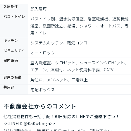
入居条件
即入居可
バス・トイレ
バストイレ別、温水洗浄便座、浴室乾燥機、追焚機能
浴室、洗面所独立、給湯、シャワー、オートバス、専
用トイレ
キッチン
システムキッチン、電気コンロ
セキュリティ
オートロック
室内設備
室内洗濯置、クロゼット、シューズインクロゼット、
エアコン、照明付、ネット使用料不要、CATV
部屋の特徴
角住戸、メゾネット、二階以上
共用部
宅配ボックス
不動産会社からのコメント
他社掲載物件も一括手配！即日対応のLINEでご連絡下さい！
<<LINEID:@050wbngh>>