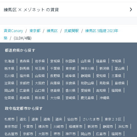
練馬区 × メゾネット の賃貸
賃貸Canary
/
東京都
/
練馬区
/
武蔵関駅
/
練馬区 5階建 2023年
築
/
(1LDK/4階)
都道府県から探す
北海道
青森県
岩手県
宮城県
秋田県
山形県
福島県
茨城県
栃木県
群馬県
埼玉県
千葉県
東京都
神奈川県
新潟県
富山県
石川県
福井県
山梨県
長野県
岐阜県
静岡県
愛知県
三重県
滋賀県
京都府
大阪府
兵庫県
奈良県
和歌山県
鳥取県
島根県
岡山県
広島県
山口県
徳島県
香川県
愛媛県
高知県
福岡県
佐賀県
長崎県
熊本県
大分県
宮崎県
鹿児島県
沖縄県
政令指定都市から探す
札幌市
道北
道東
道南
道央
仙台市
さいたま市
東京２３区
東京市部
千葉市
横浜市
川崎市
相模原市
新潟市
静岡市
浜松市
名古屋市
京都市
大阪市
堺市
神戸市
岡山市
広島市
福岡市