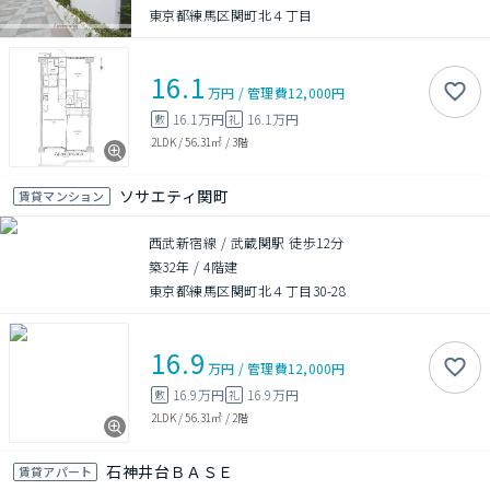
東京都練馬区関町北４丁目
16.1
万円
/
管理費
12,000円
16.1万円
16.1万円
敷
礼
2LDK
/
56.31㎡
/
3階
ソサエティ関町
賃貸マンション
西武新宿線 / 武蔵関駅 徒歩12分
築32年
/
4階建
東京都練馬区関町北４丁目30-28
16.9
万円
/
管理費
12,000円
16.9万円
16.9万円
敷
礼
2LDK
/
56.31㎡
/
2階
石神井台ＢＡＳＥ
賃貸アパート