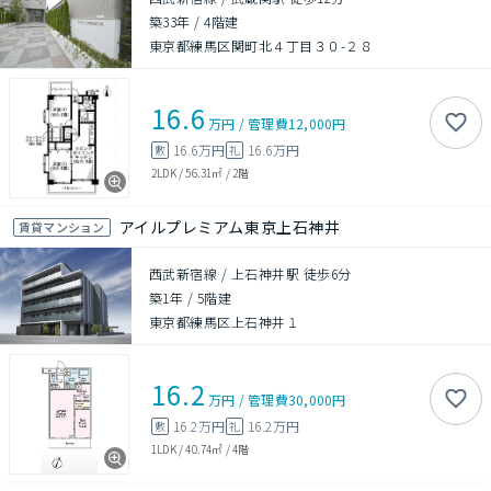
築33年
/
4階建
東京都練馬区関町北４丁目３０-２８
16.6
万円
/
管理費
12,000円
16.6万円
16.6万円
敷
礼
2LDK
/
56.31㎡
/
2階
アイルプレミアム東京上石神井
賃貸マンション
西武新宿線 / 上石神井駅 徒歩6分
築1年
/
5階建
東京都練馬区上石神井１
16.2
万円
/
管理費
30,000円
16.2万円
16.2万円
敷
礼
1LDK
/
40.74㎡
/
4階