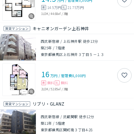
万円
/
管理費
5,000円
14.5万円
21.75万円
敷
礼
1LDK
/
44.68㎡
/
3階
キャニオンガーデン上石神井
賃貸マンション
西武新宿線 / 上石神井駅 徒歩13分
築25年
/
7階建
東京都練馬区上石神井３丁目５－１３
16
万円
/
管理費
8,000円
無料
無料
敷
礼
2LDK
/
52.85㎡
/
3階
リブリ・GLANZ
賃貸マンション
西武新宿線 / 武蔵関駅 徒歩12分
築11年
/
5階建
東京都練馬区関町南３丁目4-28