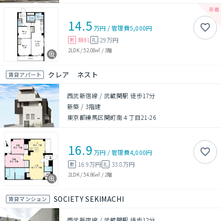
14.5
万円
/
管理費
5,000円
無料
29万円
敷
礼
2LDK
/
52.08㎡
/
3階
クレア ネスト
賃貸アパート
西武新宿線 / 武蔵関駅 徒歩17分
新築
/
3階建
東京都練馬区関町南４丁目21-26
16.9
万円
/
管理費
4,000円
16.9万円
33.8万円
敷
礼
2LDK
/
54.86㎡
/
2階
SOCIETY SEKIMACHI
賃貸マンション
西武新宿線 / 武蔵関駅 徒歩12分