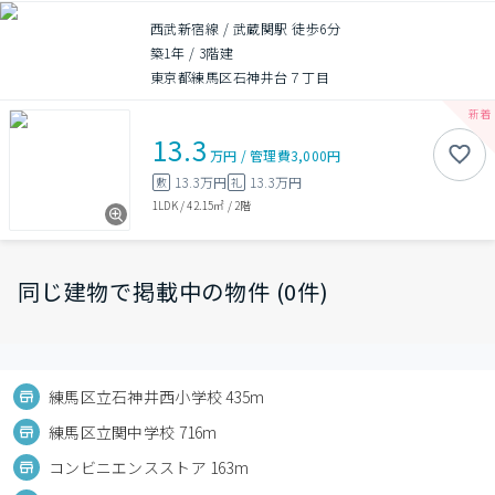
西武新宿線 / 武蔵関駅 徒歩6分
築1年
/
3階建
東京都練馬区石神井台７丁目
13.3
万円
/
管理費
3,000円
13.3万円
13.3万円
敷
礼
1LDK
/
42.15㎡
/
2階
同じ建物で掲載中の物件 (0件)
練馬区立石神井西小学校 435m
練馬区立関中学校 716m
コンビニエンスストア 163m