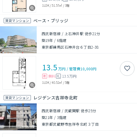
1LDK
/
51.57㎡
/
3階
ベース・ブリッジ
賃貸マンション
西武新宿線 / 上石神井駅 徒歩21分
築19年
/
6階建
東京都練馬区石神井台６丁目2-38
13.5
万円
/
管理費
10,000円
無料
13.5万円
敷
礼
1LDK
/
40.52㎡
/
5階
レジデンス吉祥寺北町
賃貸マンション
西武新宿線 / 武蔵関駅 徒歩25分
築21年
/
3階建
東京都武蔵野市吉祥寺北町３丁目