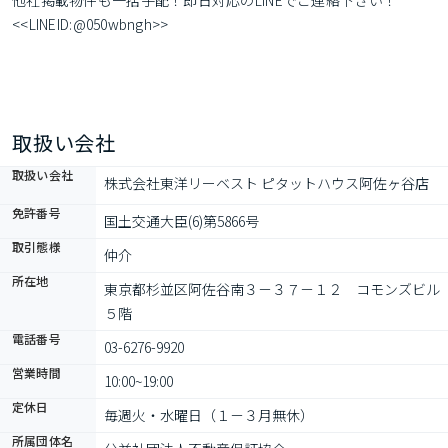
他社掲載物件も一括手配！即日対応のLINEでご連絡下さい！
<<LINEID:@050wbngh>>
取扱い会社
取扱い会社
株式会社東洋リーベスト ピタットハウス阿佐ヶ谷店
免許番号
国土交通大臣(6)第5866号
取引態様
仲介
所在地
東京都杉並区阿佐谷南３－３７－１２　コモンズビル
５階
電話番号
03-6276-9920
営業時間
10:00~19:00
定休日
毎週火・水曜日（１－３月無休）
所属団体名