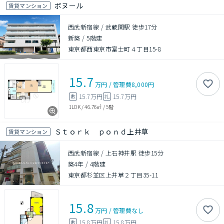
ボヌール
賃貸マンション
西武新宿線 / 武蔵関駅 徒歩17分
新築
/
5階建
東京都西東京市富士町４丁目15-8
15.7
万円
/
管理費
8,000円
15.7万円
15.7万円
敷
礼
1LDK
/
46.76㎡
/
5階
Ｓｔｏｒｋ ｐｏｎｄ上井草
賃貸マンション
西武新宿線 / 上石神井駅 徒歩15分
築4年
/
4階建
東京都杉並区上井草２丁目35-11
15.8
万円
/
管理費
なし
15.8万円
15.8万円
敷
礼