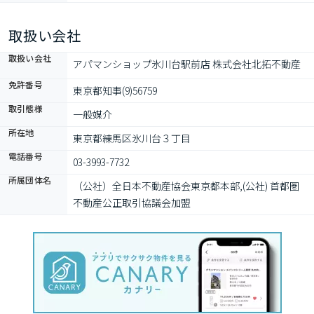
取扱い会社
取扱い会社
アパマンショップ氷川台駅前店 株式会社北拓不動産
免許番号
東京都知事(9)56759
取引態様
一般媒介
所在地
東京都練馬区氷川台３丁目
電話番号
03-3993-7732
所属団体名
（公社）全日本不動産協会東京都本部,(公社) 首都圏
不動産公正取引協議会加盟