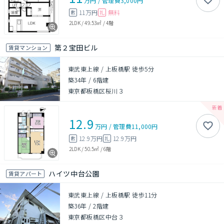
万円
/
管理費
3,000円
11万円
無料
敷
礼
2LDK
/
49.53㎡
/
4階
第２宝田ビル
賃貸マンション
東武東上線 / 上板橋駅 徒歩5分
築34年
/
6階建
東京都板橋区桜川３
12.9
万円
/
管理費
11,000円
12.9万円
12.9万円
敷
礼
2LDK
/
50.5㎡
/
6階
ハイツ中台公園
賃貸アパート
東武東上線 / 上板橋駅 徒歩11分
築36年
/
2階建
東京都板橋区中台３