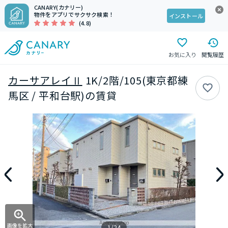
CANARY(カナリー)
物件をアプリでサクサク検索！
インストール
(4.8)
お気に入り
閲覧履歴
カーサアレイⅡ
1K/2階/105(東京都練
馬区 / 平和台駅)の賃貸
画像を拡大
1/24