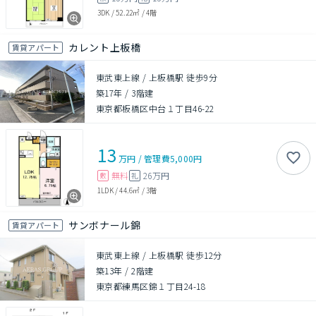
3DK
/
52.22㎡
/
4階
カレント上板橋
賃貸アパート
東武東上線 / 上板橋駅 徒歩9分
築17年
/
3階建
東京都板橋区中台１丁目46-22
13
万円
/
管理費
5,000円
無料
26万円
敷
礼
1LDK
/
44.6㎡
/
3階
サンボナール錦
賃貸アパート
東武東上線 / 上板橋駅 徒歩12分
築13年
/
2階建
東京都練馬区錦１丁目24-18