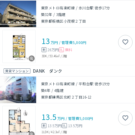
東京メトロ有楽町線 / 氷川台駅 徒歩17分
築32年
/
3階建
東京都板橋区小茂根２丁目
13
万円
/
管理費
5,000円
26万円
無料
敷
礼
3DK
/
53.46㎡
/
2階
DANK ダンク
賃貸マンション
東京メトロ有楽町線 / 平和台駅 徒歩19分
築4年
/
4階建
東京都練馬区北町２丁目16-12
13.5
万円
/
管理費
5,000円
13.5万円
13.5万円
敷
礼
1LDK
/
42.3㎡
/
3階