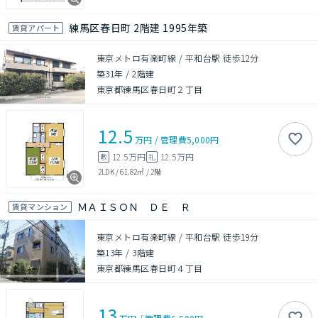
練馬区春日町 2階建 1995年築
賃貸アパート
東京メトロ有楽町線 / 平和台駅 徒歩12分
築31年
/
2階建
東京都練馬区春日町２丁目
12.5
万円
/
管理費
5,000円
12.5万円
12.5万円
敷
礼
2LDK
/
61.82㎡
/
2階
ＭＡＩＳＯＮ ＤＥ Ｒ
賃貸マンション
東京メトロ有楽町線 / 平和台駅 徒歩19分
築13年
/
3階建
東京都練馬区春日町４丁目
13