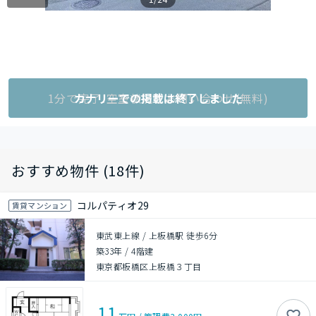
1分で完了!空室状況をお問い合わせ(無料)
カナリーでの掲載は終了しました
おすすめ物件 (18件)
コルパティオ29
賃貸マンション
東武東上線 / 上板橋駅 徒歩6分
築33年
/
4階建
東京都板橋区上板橋３丁目
11