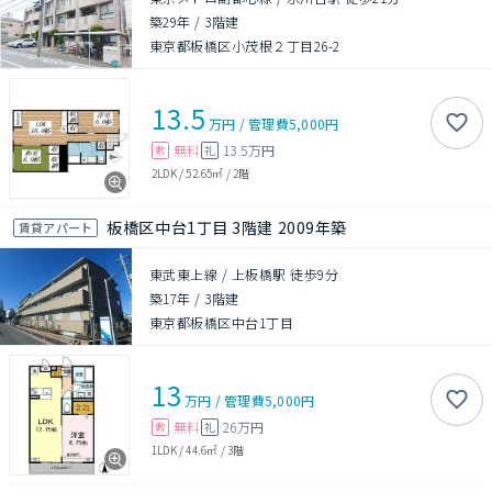
築29年
/
3階建
東京都板橋区小茂根２丁目26-2
13.5
万円
/
管理費
5,000円
無料
13.5万円
敷
礼
2LDK
/
52.65㎡
/
2階
板橋区中台1丁目 3階建 2009年築
賃貸アパート
東武東上線 / 上板橋駅 徒歩9分
築17年
/
3階建
東京都板橋区中台1丁目
13
万円
/
管理費
5,000円
無料
26万円
敷
礼
1LDK
/
44.6㎡
/
3階