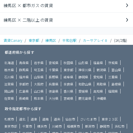
練馬区 × 都市ガス の賃貸
練馬区 × 二階以上 の賃貸
賃貸Canary
/
東京都
/
練馬区
/
平和台駅
/
カーサアレイⅡ
/
(1K/2階)
都道府県から探す
北海道
青森県
岩手県
宮城県
秋田県
山形県
福島県
茨城県
栃木県
群馬県
埼玉県
千葉県
東京都
神奈川県
新潟県
富山県
石川県
福井県
山梨県
長野県
岐阜県
静岡県
愛知県
三重県
滋賀県
京都府
大阪府
兵庫県
奈良県
和歌山県
鳥取県
島根県
岡山県
広島県
山口県
徳島県
香川県
愛媛県
高知県
福岡県
佐賀県
長崎県
熊本県
大分県
宮崎県
鹿児島県
沖縄県
政令指定都市から探す
札幌市
道北
道東
道南
道央
仙台市
さいたま市
東京２３区
東京市部
千葉市
横浜市
川崎市
相模原市
新潟市
静岡市
浜松市