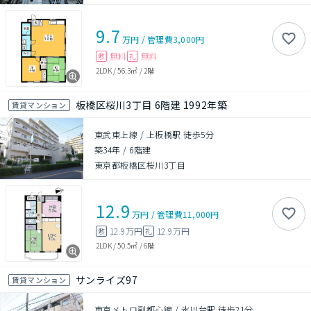
9.7
万円
/
管理費
3,000円
無料
無料
敷
礼
2LDK
/
56.3㎡
/
2階
板橋区桜川3丁目 6階建 1992年築
賃貸マンション
東武東上線 / 上板橋駅 徒歩5分
築34年
/
6階建
東京都板橋区桜川3丁目
12.9
万円
/
管理費
11,000円
12.9万円
12.9万円
敷
礼
2LDK
/
50.5㎡
/
6階
サンライズ97
賃貸マンション
東京メトロ副都心線 / 氷川台駅 徒歩21分