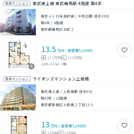
東武東上線 東武練馬駅 4階建 築4年
賃貸マンション
東京メトロ有楽町線 / 平和台駅 徒歩19分
築4年
/
4階建
東京都練馬区北町２
13.5
万円
/
管理費
5,000円
13.5万円
13.5万円
敷
礼
1LDK
/
42.3㎡
/
3階
ライオンズマンション上板橋
賃貸マンション
東武東上線 / 上板橋駅 徒歩8分
築43年
/
10階建
東京都板橋区上板橋２丁目13-3
13
万円
/
管理費
5,000円
13万円
13万円
敷
礼