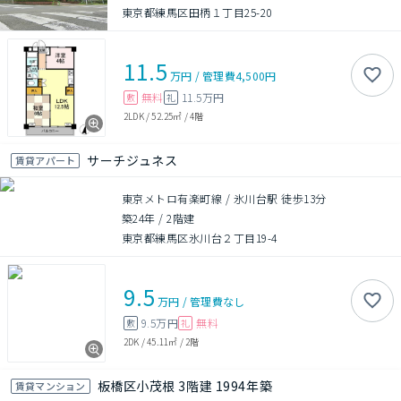
東京都練馬区田柄１丁目25-20
11.5
万円
/
管理費
4,500円
無料
11.5万円
敷
礼
2LDK
/
52.25㎡
/
4階
サーチジュネス
賃貸アパート
東京メトロ有楽町線 / 氷川台駅 徒歩13分
築24年
/
2階建
東京都練馬区氷川台２丁目19-4
9.5
万円
/
管理費
なし
9.5万円
無料
敷
礼
2DK
/
45.11㎡
/
2階
板橋区小茂根 3階建 1994年築
賃貸マンション