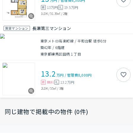
万円
/
管理費
6,500円
13万円
19.5万円
敷
礼
1LDK
/
51.39㎡
/
2階
長瀬第三マンション
賃貸マンション
東京メトロ有楽町線 / 平和台駅 徒歩8分
築42年
/
6階建
東京都練馬区田柄１丁目
13.2
万円
/
管理費
8,000円
無料
13.2万円
敷
礼
2LDK
/
55㎡
/
3階
同じ建物で掲載中の物件 (0件)