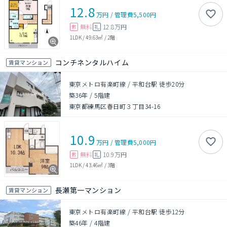
12.8
万円
/
管理費
5,500円
無料
12.8万円
敷
礼
1LDK
/
49.63㎡
/
2階
コンチネンタルハイム
賃貸マンション
東京メトロ有楽町線 / 平和台駅 徒歩20分
築36年
/
5階建
東京都練馬区春日町３丁目34-16
10.9
万円
/
管理費
5,000円
無料
10.9万円
敷
礼
1LDK
/
43.46㎡
/
3階
長瀬第一マンション
賃貸マンション
東京メトロ有楽町線 / 平和台駅 徒歩12分
築46年
/
4階建