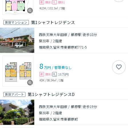
無料
無料
敷
礼
4LDK
/
102.3㎡
/
5階
第1シャフトレジデンス
賃貸マンション
西鉄天神大牟田線 / 櫛原駅 徒歩18分
築38年
/
2階建
福岡県久留米市東櫛原町771-5
8
万円
/
管理費
なし
無料
16万円
敷
礼
4DK
/
98.94㎡
/
1階
第1シャフトレジデンスD
賃貸アパート
西鉄天神大牟田線 / 櫛原駅 徒歩19分
築38年
/
2階建
福岡県久留米市東櫛原町