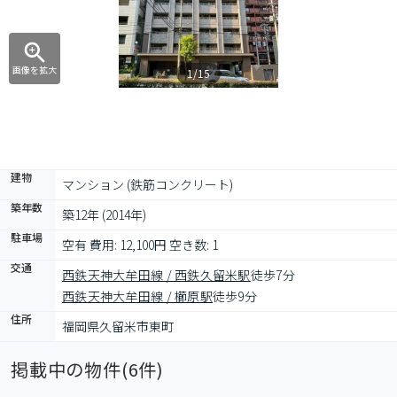
画像を拡大
1/15
建物
マンション (鉄筋コンクリート)
築年数
築12年 (2014年)
駐車場
空有 費用: 12,100円 空き数: 1
交通
西鉄天神大牟田線 / 西鉄久留米駅
徒歩7分
西鉄天神大牟田線 / 櫛原駅
徒歩9分
住所
福岡県久留米市東町
掲載中の物件(
6
件)