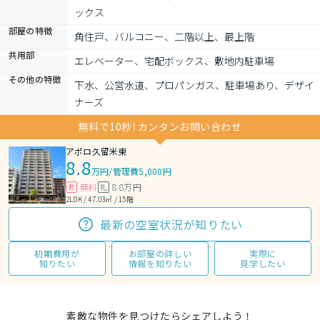
ックス
部屋の特徴
角住戸、バルコニー、二階以上、最上階
共用部
エレベーター、宅配ボックス、敷地内駐車場
その他の特徴
下水、公営水道、プロパンガス、駐車場あり、デザイ
ナーズ
無料で10秒! カンタンお問い合わせ
アポロ久留米東
8.8
万円
/
管理費5,000円
無料
8.8万円
敷
礼
2LDK / 47.03㎡ / 15階
最新の空室状況が知りたい
初期費用が
お部屋の詳しい
実際に
知りたい
情報を知りたい
見学したい
素敵な物件を見つけたらシェアしよう！