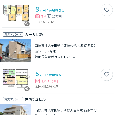
8
万円
/
管理費
なし
無料
16万円
敷
礼
4DK
/
96㎡
/
1階
カーサLOV
賃貸アパート
西鉄天神大牟田線 / 西鉄久留米駅 徒歩33分
築27年
/
2階建
福岡県久留米市大石町227-3
6
万円
/
管理費
なし
無料
無料
敷
礼
2LDK
/
86.25㎡
/
1階
古賀第2ビル
賃貸アパート
西鉄天神大牟田線 / 西鉄久留米駅 徒歩26分