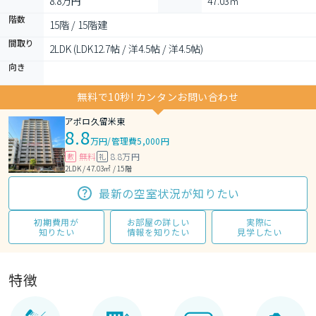
8.8万円
47.03㎡
階数
15階 / 15階建
間取り
2LDK (LDK12.7帖 / 洋4.5帖 / 洋4.5帖)
向き
無料で10秒! カンタンお問い合わせ
アポロ久留米東
8.8
万円
/
管理費5,000円
無料
8.8万円
敷
礼
2LDK / 47.03㎡ / 15階
最新の空室状況が知りたい
初期費用が
お部屋の詳しい
実際に
知りたい
情報を知りたい
見学したい
特徴