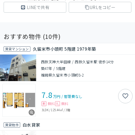
LINEで共有
URLをコピー
おすすめ物件 (
10
件)
久留米市小頭町 5階建 1979年築
賃貸マンション
西鉄天神大牟田線 / 西鉄久留米駅 徒歩14分
築47年
/
5階建
福岡県久留米市小頭町8-2
7.8
万円
/
管理費
なし
無料
無料
敷
礼
3LDK
/
125.44㎡
/
3階
白水貸家
賃貸物件