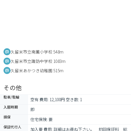
久留米市立南薫小学校 548m
久留米市立諏訪中学校 1083m
久留米あかつき幼稚園 515m
その他
駐車/駐輪
空有 費用: 12,100円 空き数: 1
入居時期
即
損保
住宅保険: 要
保証代行人
加入要 費用: 詳細はお尋ね下さい。　初回保証料　総