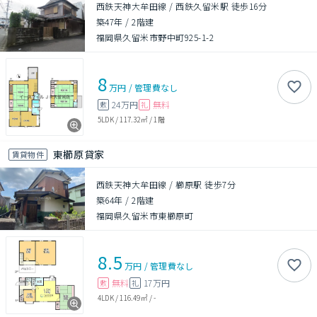
西鉄天神大牟田線 / 西鉄久留米駅 徒歩16分
築47年
/
2階建
福岡県久留米市野中町925-1-2
8
万円
/
管理費
なし
24万円
無料
敷
礼
5LDK
/
117.32㎡
/
1階
東櫛原貸家
賃貸物件
西鉄天神大牟田線 / 櫛原駅 徒歩7分
築64年
/
2階建
福岡県久留米市東櫛原町
8.5
万円
/
管理費
なし
無料
17万円
敷
礼
4LDK
/
116.49㎡
/
-