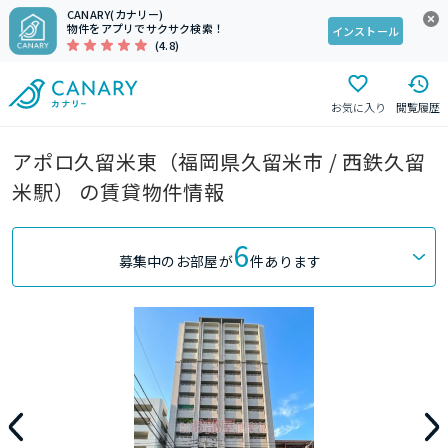
CANARY(カナリー)
物件をアプリでサクサク検索！
インストール
(4.8)
お気に入り
閲覧履歴
アポロ久留米東（福岡県久留米市 / 西鉄久留
米駅） の賃貸物件情報
6
募集中のお部屋が
件あります