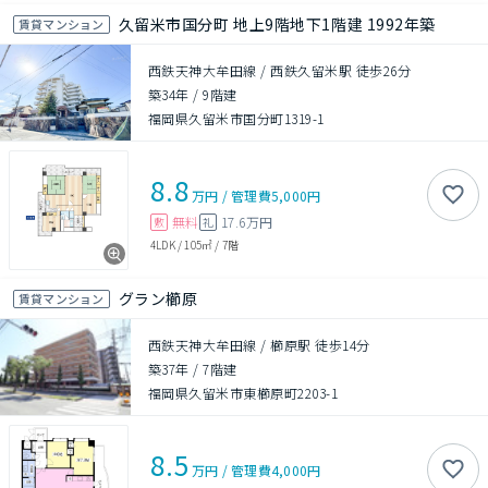
久留米市国分町 地上9階地下1階建 1992年築
賃貸マンション
西鉄天神大牟田線 / 西鉄久留米駅 徒歩26分
築34年
/
9階建
福岡県久留米市国分町1319-1
8.8
万円
/
管理費
5,000円
無料
17.6万円
敷
礼
4LDK
/
105㎡
/
7階
グラン櫛原
賃貸マンション
西鉄天神大牟田線 / 櫛原駅 徒歩14分
築37年
/
7階建
福岡県久留米市東櫛原町2203-1
8.5
万円
/
管理費
4,000円