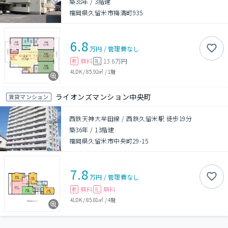
築38年
/
3階建
福岡県久留米市梅満町935
6.8
万円
/
管理費
なし
無料
13.6万円
敷
礼
4LDK
/
85.92㎡
/
1階
ライオンズマンション中央町
賃貸マンション
西鉄天神大牟田線 / 西鉄久留米駅 徒歩19分
築36年
/
13階建
福岡県久留米市中央町29-15
7.8
万円
/
管理費
なし
無料
無料
敷
礼
4LDK
/
85.81㎡
/
4階