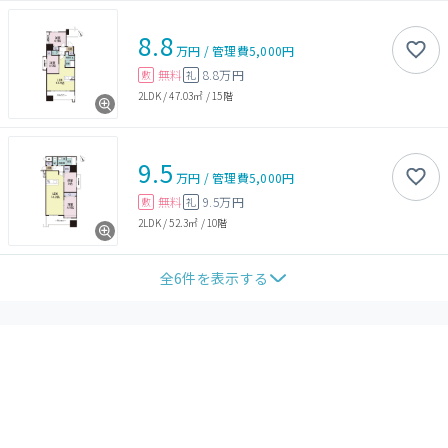
8.8
万円
/
管理費
5,000円
無料
8.8万円
敷
礼
2LDK
/
47.03㎡
/
15階
9.5
万円
/
管理費
5,000円
無料
9.5万円
敷
礼
2LDK
/
52.3㎡
/
10階
全
6
件を表示する