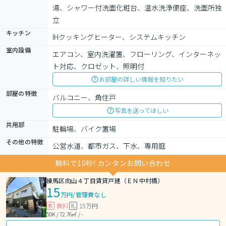
湯、シャワー付洗面化粧台、温水洗浄便座、洗面所独
立
キッチン
IHクッキングヒーター、システムキッチン
室内設備
エアコン、室内洗濯置、フローリング、インターネッ
ト対応、クロゼット、照明付
お部屋の詳しい情報を知りたい
部屋の特徴
バルコニー、角住戸
写真を送ってほしい
共用部
駐輪場、バイク置場
その他の特徴
公営水道、都市ガス、下水、専用庭
無料で10秒! カンタンお問い合わせ
練馬区向山４丁目賃貸戸建（ＥＮ中村橋）
15
万円
/
管理費なし
無料
15万円
敷
礼
5DK / 72.76㎡ / -