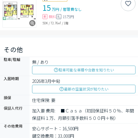
15
万円
/
管理費
なし
無料
15万円
敷
礼
5DK
/
72.76㎡
/
1階
その他
駐車/駐輪
無 / あり
駐車可能な車種や台数を知りたい
入居時期
2026年3月中旬
最新の空室状況が知りたい
損保
住宅保険: 要
保証人代行
加入要 費用: 　■Ｃａｓａ（初回保証料５０％、年間
保証料１万、月額引落手数料５００円＋税）
その他費用
安心サポート：16,500円
鍵交換費用：33,000円