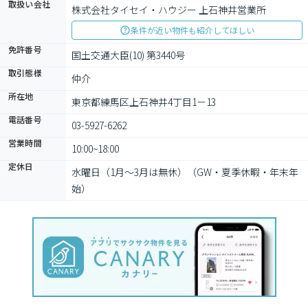
取扱い会社
株式会社タイセイ・ハウジー 上石神井営業所
条件が近い物件も紹介してほしい
免許番号
国土交通大臣(10) 第3440号
取引態様
仲介
所在地
東京都練馬区上石神井4丁目1－13
電話番号
03-5927-6262
営業時間
10:00~18:00
定休日
水曜日（1月～3月は無休）（GW・夏季休暇・年末年
始）