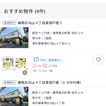
おすすめ物件 (4件)
練馬区向山４丁目賃貸戸建て
賃貸物件
都営大江戸線 / 練馬春日町駅 徒歩11分
築59年
/
2階建
東京都練馬区向山４丁目31-8
15
万円
/
管理費
なし
無料
15万円
敷
礼
5DK
/
72.76㎡
/
2階
練馬区向山４丁目賃貸戸建（ＥＮ中村橋）
賃貸物件
都営大江戸線 / 練馬春日町駅 徒歩11分
築59年
/
2階建
東京都練馬区向山４丁目