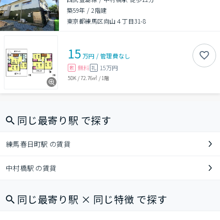
築59年
/
2階建
東京都練馬区向山４丁目31-8
15
万円
/
管理費
なし
無料
15万円
敷
礼
5DK
/
72.76㎡
/
1階
同じ最寄り駅 で探す
練馬春日町駅 の賃貸
中村橋駅 の賃貸
同じ最寄り駅 × 同じ特徴 で探す