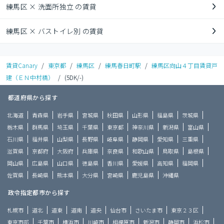
練馬区 × 洗面所独立 の賃貸
練馬区 × バストイレ別 の賃貸
賃貸Canary
/
東京都
/
練馬区
/
練馬春日町駅
/
練馬区向山４丁目賃貸戸
建（ＥＮ中村橋）
/
(5DK/-)
都道府県から探す
北海道
青森県
岩手県
宮城県
秋田県
山形県
福島県
茨城県
栃木県
群馬県
埼玉県
千葉県
東京都
神奈川県
新潟県
富山県
石川県
福井県
山梨県
長野県
岐阜県
静岡県
愛知県
三重県
滋賀県
京都府
大阪府
兵庫県
奈良県
和歌山県
鳥取県
島根県
岡山県
広島県
山口県
徳島県
香川県
愛媛県
高知県
福岡県
佐賀県
長崎県
熊本県
大分県
宮崎県
鹿児島県
沖縄県
政令指定都市から探す
札幌市
道北
道東
道南
道央
仙台市
さいたま市
東京２３区
東京市部
千葉市
横浜市
川崎市
相模原市
新潟市
静岡市
浜松市