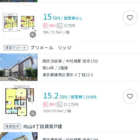
15
万円
/
管理費
なし
無料
15万円
敷
礼
5DK
/
72.76㎡
/
1階
プリメール リッジ
賃貸アパート
西武池袋線 / 中村橋駅 徒歩15分
築14年
/
2階建
東京都練馬区貫井４丁目20-5
15.2
万円
/
管理費
7,500円
無料
15.2万円
敷
礼
2LDK
/
65.54㎡
/
2階
向山4丁目賃貸戸建
賃貸物件
西武豊島線 / 中村橋駅 徒歩12分