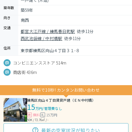
一戸建て (木造)
築年数
築59年
向き
南西
交通
都営大江戸線 / 練馬春日町駅
徒歩11分
西武池袋線 / 中村橋駅
徒歩11分
住所
東京都練馬区向山４丁目３１-８
コンビニエンスストア 514m
商店街 436m
無料で10秒! カンタンお問い合わせ
練馬区向山４丁目賃貸戸建（ＥＮ中村橋）
15
万円
/
管理費なし
無料
15万円
敷
礼
5DK / 72.76㎡ / -
最新の空室状況が知りたい