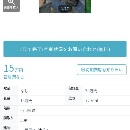
画像を拡大
1/17
1分で完了!空室状況をお問い合わせ(無料)
15
初期費用を知りたい
万円
管理費なし
敷金
保証金
なし
30万円
礼金
広さ
15万円
72.76㎡
階数
- / 2階建
間取り
5DK
建物