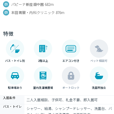
パピーナ新座畑中園 682m
本田胃腸・内科クリニック 876m
特徴
バス・トイレ別
2階以上
エアコン付き
ペット相談可
駐車場あり
室内洗濯機置場
オートロック
洗面所独立
入居条件
二人入居相談、子供可、礼金不要、即入居可
バス・トイレ
シャワー、給湯、シャンプードレッサー、洗面台、バ