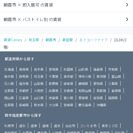
朝霞市 × 即入居可 の賃貸
朝霞市 × バストイレ別 の賃貸
賃貸Canary
/
埼玉県
/
朝霞市
/
新座駅
/
エイコーファイブ
/
(2LDK/2
階)
都道府県から探す
北海道
青森県
岩手県
宮城県
秋田県
山形県
福島県
茨城県
栃木県
群馬県
埼玉県
千葉県
東京都
神奈川県
新潟県
富山県
石川県
福井県
山梨県
長野県
岐阜県
静岡県
愛知県
三重県
滋賀県
京都府
大阪府
兵庫県
奈良県
和歌山県
鳥取県
島根県
岡山県
広島県
山口県
徳島県
香川県
愛媛県
高知県
福岡県
佐賀県
長崎県
熊本県
大分県
宮崎県
鹿児島県
沖縄県
政令指定都市から探す
札幌市
道北
道東
道南
道央
仙台市
さいたま市
東京２３区
東京市部
千葉市
横浜市
川崎市
相模原市
新潟市
静岡市
浜松市