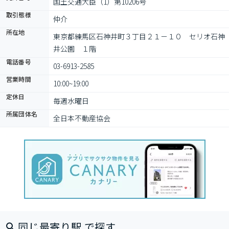
国土交通大臣（1）第10206号
取引態様
仲介
所在地
東京都練馬区石神井町３丁目２１－１０　セリオ石神
井公園　１階
電話番号
03-6913-2585
営業時間
10:00~19:00
定休日
毎週水曜日
所属団体名
全日本不動産協会
同じ最寄り駅 で探す