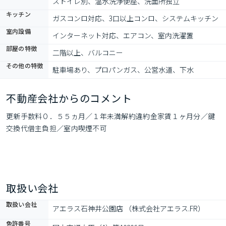
ストイレ別、温水洗浄便座、洗面所独立
キッチン
ガスコンロ対応、3口以上コンロ、システムキッチン
室内設備
インターネット対応、エアコン、室内洗濯置
部屋の特徴
二階以上、バルコニー
その他の特徴
駐車場あり、プロパンガス、公営水道、下水
不動産会社からのコメント
更新手数料０．５５ヵ月／１年未満解約違約金家賃１ヶ月分／鍵
交換代借主負担／室内喫煙不可
取扱い会社
取扱い会社
アエラス石神井公園店 （株式会社アエラス.FR）
免許番号