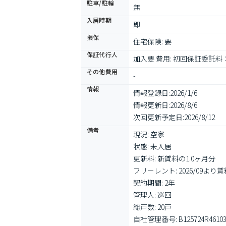
駐車/駐輪
無
入居時期
即
損保
住宅保険: 要
保証代行人
加入要 費用: 初回保証委託料
その他費用
-
情報
情報登録日:
2026/1/6
情報更新日:
2026/8/6
次回更新予定日:
2026/8/12
備考
現況: 空家

状態: 未入居

更新料: 新賃料の1.0ヶ月分

フリーレント: 2026/09よ
契約期間: 2年

管理人: 巡回

総戸数: 20戸

自社管理番号: B125724R46103