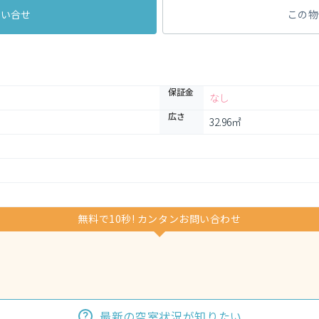
問い合せ
この物
保証金
なし
広さ
32.96㎡
無料で10秒! カンタンお問い合わせ
最新の空室状況が知りたい