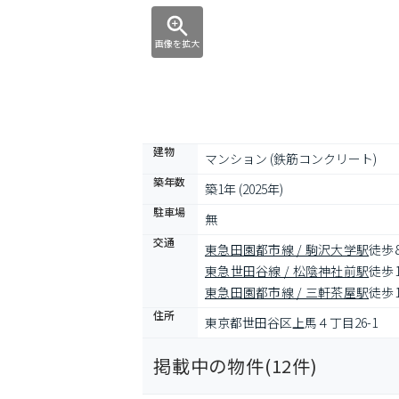
画像を拡大
建物
マンション (鉄筋コンクリート)
築年数
築1年 (2025年)
駐車場
無
交通
東急田園都市線 / 駒沢大学駅
徒歩
東急世田谷線 / 松陰神社前駅
徒歩
東急田園都市線 / 三軒茶屋駅
徒歩
住所
東京都世田谷区上馬４丁目26-1
掲載中の物件(
12
件)