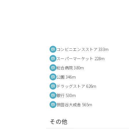
コンビニエンスストア 333m
スーパーマーケット 228m
総合病院 380m
公園 346m
ドラッグストア 626m
銀行 530m
世田谷大成舎 565m
その他