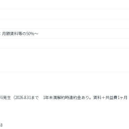
：月額賃料等の50％～
り賃料発生（2026.8.31まで　1年未満解約時違約金あり。賃料＋共益費1ヶ
8