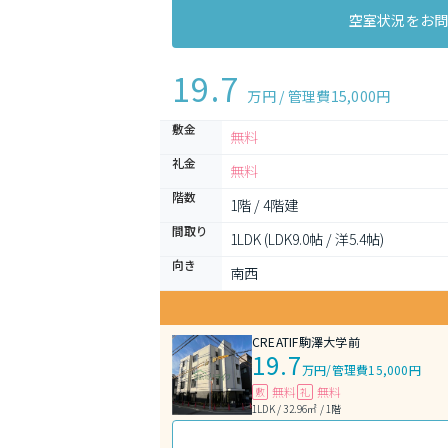
空室状況をお
19.7
万円 / 管理費
15,000円
敷金
無料
礼金
無料
階数
1階 / 4階建
間取り
1LDK (LDK9.0帖 / 洋5.4帖)
向き
南西
CREATIF駒澤大学前
19.7
万円
/
管理費15,000円
無料
無料
敷
礼
1LDK / 32.96㎡ / 1階