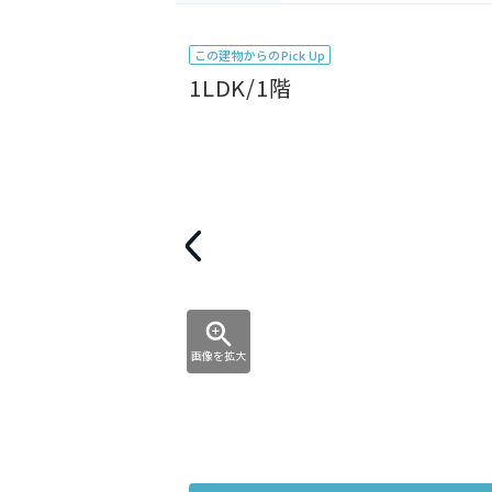
この建物からのPick Up
1LDK/1階
画像を拡大