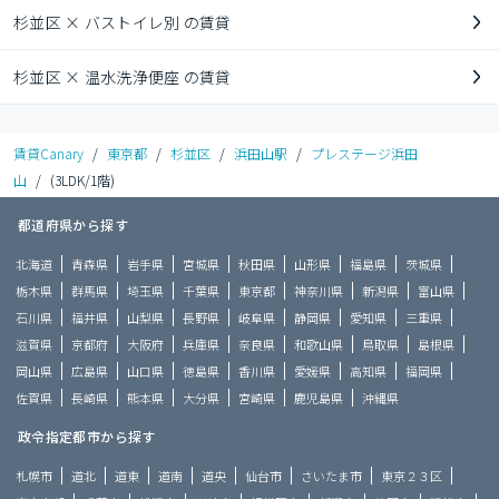
杉並区 × バストイレ別 の賃貸
杉並区 × 温水洗浄便座 の賃貸
賃貸Canary
/
東京都
/
杉並区
/
浜田山駅
/
プレステージ浜田
山
/
(3LDK/1階)
都道府県から探す
北海道
青森県
岩手県
宮城県
秋田県
山形県
福島県
茨城県
栃木県
群馬県
埼玉県
千葉県
東京都
神奈川県
新潟県
富山県
石川県
福井県
山梨県
長野県
岐阜県
静岡県
愛知県
三重県
滋賀県
京都府
大阪府
兵庫県
奈良県
和歌山県
鳥取県
島根県
岡山県
広島県
山口県
徳島県
香川県
愛媛県
高知県
福岡県
佐賀県
長崎県
熊本県
大分県
宮崎県
鹿児島県
沖縄県
政令指定都市から探す
札幌市
道北
道東
道南
道央
仙台市
さいたま市
東京２３区