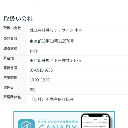
取扱い会社
取扱い会社
株式会社暮らすデザイン 本店
免許番号
東京都知事(1)第112570号
取引態様
仲介
所在地
東京都練馬区下石神井5-1-36
電話番号
03-6915-9735
営業時間
10:00~19:00
定休日
無し
所属団体名
（公社）不動産保証協会