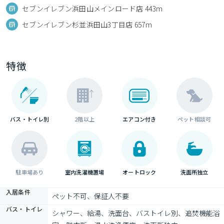
セブンイレブン浜田山メインロード店 443m
セブンイレブン杉並浜田山3丁目店 657m
特徴
バス・トイレ別
2階以上
エアコン付き
ペット相談可
駐車場あり
室内洗濯機置場
オートロック
洗面所独立
入居条件
ペット不可、保証人不要
バス・トイレ
シャワー、給湯、洗面台、バストイレ別、追焚機能浴