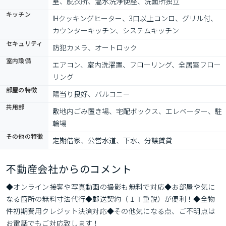
室、脱衣所、温水洗浄便座、洗面所独立
キッチン
IHクッキングヒーター、3口以上コンロ、グリル付、
カウンターキッチン、システムキッチン
セキュリティ
防犯カメラ、オートロック
室内設備
エアコン、室内洗濯置、フローリング、全居室フロー
リング
部屋の特徴
陽当り良好、バルコニー
共用部
敷地内ごみ置き場、宅配ボックス、エレベーター、駐
輪場
その他の特徴
定期借家、公営水道、下水、分譲賃貸
不動産会社からのコメント
◆オンライン接客や写真動画の撮影も無料で対応◆お部屋や気に
なる箇所の無料寸法代行◆郵送契約（ＩＴ重説）が便利！◆全物
件初期費用クレジット決済対応◆その他気になる点、ご不明点は
お電話でもご対応致します！