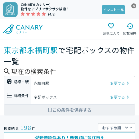
CANARY(カナリー)
物件をアプリでサクサク検索！
インストール
(4.8)
お気に入り
閲覧履歴
東京都
永福町駅
で宅配ボックスの物件
一覧
現在の検索条件
路線・駅
永福町駅
変更する
詳細条件
宅配ボックス
変更する
この条件を保存する
198
検索結果
件
新着物件あり！新着順に並び替え