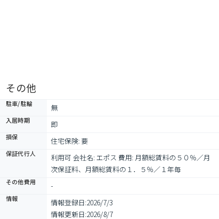
その他
駐車/駐輪
無
入居時期
即
損保
住宅保険: 要
保証代行人
利用可 会社名: エポス 費用: 月額総賃料の５０％／月
次保証料、月額総賃料の１．５％／１年毎
その他費用
-
情報
情報登録日:
2026/7/3
情報更新日:
2026/8/7