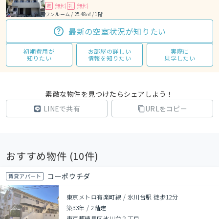
無料
無料
敷
礼
ワンルーム / 25.48㎡ / 1階
最新の空室状況が知りたい
初期費用が
お部屋の詳しい
実際に
知りたい
情報を知りたい
見学したい
素敵な物件を見つけたらシェアしよう！
LINEで共有
URLをコピー
おすすめ物件 (
10
件)
コーポウチダ
賃貸アパート
東京メトロ有楽町線 / 氷川台駅 徒歩12分
築33年
/
2階建
東京都練馬区氷川台２丁目