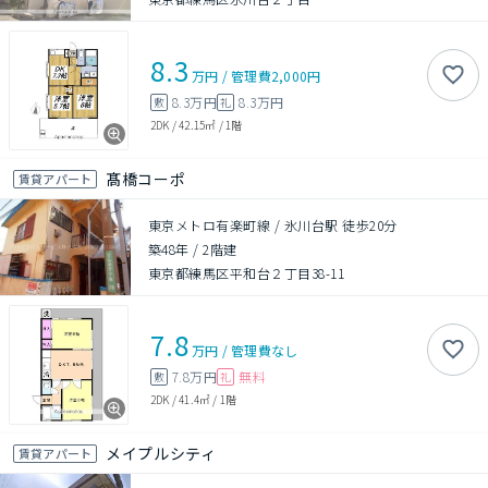
8.3
万円
/
管理費
2,000円
8.3万円
8.3万円
敷
礼
2DK
/
42.15㎡
/
1階
髙橋コーポ
賃貸アパート
東京メトロ有楽町線 / 氷川台駅 徒歩20分
築48年
/
2階建
東京都練馬区平和台２丁目38-11
7.8
万円
/
管理費
なし
7.8万円
無料
敷
礼
2DK
/
41.4㎡
/
1階
メイプルシティ
賃貸アパート