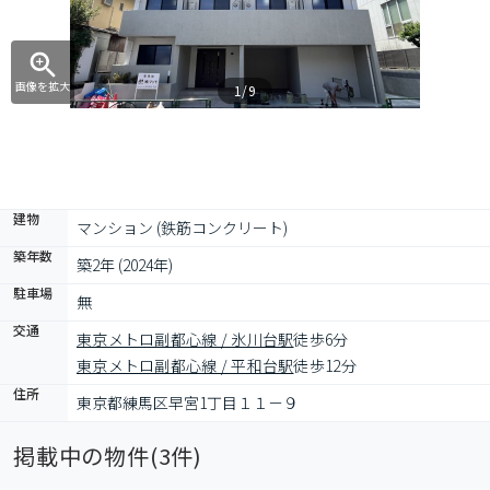
画像を拡大
1/9
建物
マンション (鉄筋コンクリート)
築年数
築2年 (2024年)
駐車場
無
交通
東京メトロ副都心線 / 氷川台駅
徒歩6分
東京メトロ副都心線 / 平和台駅
徒歩12分
住所
東京都練馬区早宮1丁目１１－９
掲載中の物件(
3
件)