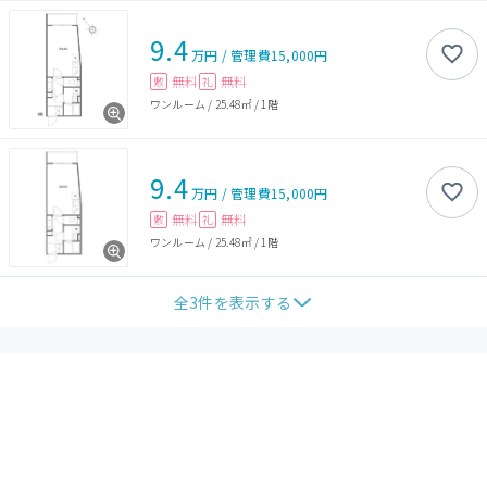
9.4
万円
/
管理費
15,000円
無料
無料
敷
礼
ワンルーム
/
25.48㎡
/
1階
9.4
万円
/
管理費
15,000円
無料
無料
敷
礼
ワンルーム
/
25.48㎡
/
1階
全
3
件を表示する