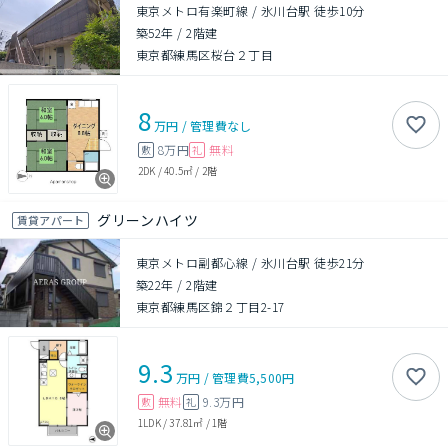
東京メトロ有楽町線 / 氷川台駅 徒歩10分
築52年
/
2階建
東京都練馬区桜台２丁目
8
万円
/
管理費
なし
8万円
無料
敷
礼
2DK
/
40.5㎡
/
2階
グリーンハイツ
賃貸アパート
東京メトロ副都心線 / 氷川台駅 徒歩21分
築22年
/
2階建
東京都練馬区錦２丁目2-17
9.3
万円
/
管理費
5,500円
無料
9.3万円
敷
礼
1LDK
/
37.81㎡
/
1階