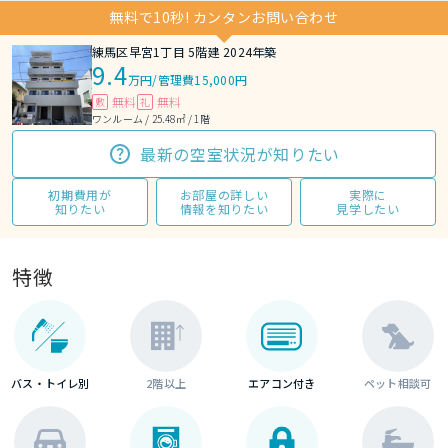
無料で10秒! カンタンお問い合わせ
練馬区早宮1丁目 5階建 2024年築
9.4
万円
/
管理費15,000円
無料
無料
敷
礼
ワンルーム / 25.48㎡ / 1階
最新の空室状況が知りたい
初期費用が
お部屋の詳しい
実際に
知りたい
情報を知りたい
見学したい
特徴
バス・トイレ別
2階以上
エアコン付き
ペット相談可