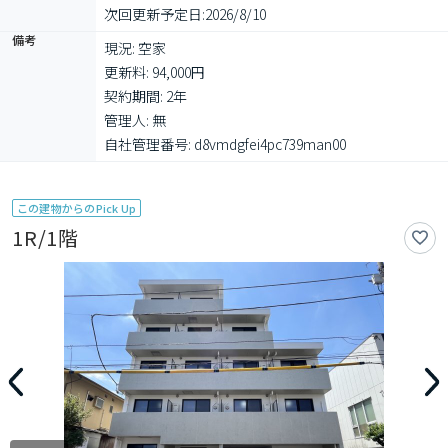
次回更新予定日:
2026/8/10
備考
現況: 空家

更新料: 94,000円

契約期間: 2年

管理人: 無

自社管理番号: d8vmdgfei4pc739man00
この建物からのPick Up
1R/1階