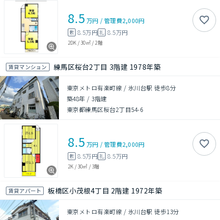
8.5
万円
/
管理費
2,000円
8.5万円
8.5万円
敷
礼
2DK
/
30㎡
/
2階
練馬区桜台2丁目 3階建 1978年築
賃貸マンション
東京メトロ有楽町線 / 氷川台駅 徒歩8分
築48年
/
3階建
東京都練馬区桜台2丁目54-6
8.5
万円
/
管理費
2,000円
8.5万円
8.5万円
敷
礼
2K
/
30㎡
/
3階
板橋区小茂根4丁目 2階建 1972年築
賃貸アパート
東京メトロ有楽町線 / 氷川台駅 徒歩13分