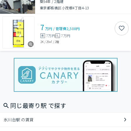
築54年
/
2階建
東京都板橋区小茂根4丁目4-13
7
万円
/
管理費
2,500円
7万円
7万円
敷
礼
2K
/
29㎡
/
2階
同じ最寄り駅 で探す
氷川台駅 の賃貸