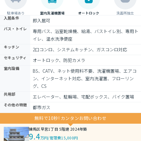
駐車場あり
室内洗濯機置場
オートロック
洗面所独立
入居条件
即入居可
バス・トイレ
専用バス、浴室乾燥機、給湯、バストイレ別、専用ト
イレ、温水洗浄便座
キッチン
2口コンロ、システムキッチン、ガスコンロ対応
セキュリティ
オートロック、防犯カメラ
室内設備
BS、CATV、ネット使用料不要、洗濯機置場、エアコ
ン、インターネット対応、室内洗濯置、フローリン
グ、CS
共用部
エレベーター、駐輪場、宅配ボックス、バイク置場
その他の特徴
都市ガス
無料で10秒! カンタンお問い合わせ
練馬区早宮1丁目 5階建 2024年築
9.4
万円
/
管理費15,000円