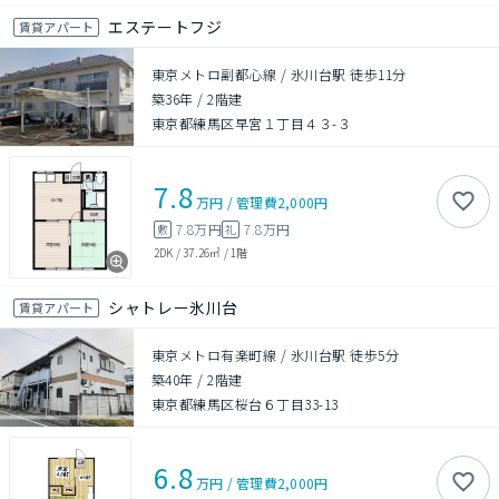
エステートフジ
賃貸アパート
東京メトロ副都心線 / 氷川台駅 徒歩11分
築36年
/
2階建
東京都練馬区早宮１丁目４３-３
7.8
万円
/
管理費
2,000円
7.8万円
7.8万円
敷
礼
2DK
/
37.26㎡
/
1階
シャトレー氷川台
賃貸アパート
東京メトロ有楽町線 / 氷川台駅 徒歩5分
築40年
/
2階建
東京都練馬区桜台６丁目33-13
6.8
万円
/
管理費
2,000円