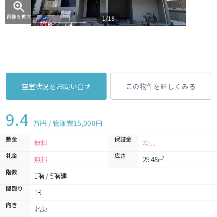
画像を拡大
1/19
空室状況をお問い合せ
この物件を詳しくみる
9.4
万円 / 管理費
15,000円
敷金
保証金
無料
なし
礼金
広さ
無料
25.48㎡
階数
1階 / 5階建
間取り
1R 
向き
北東