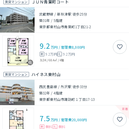
ＪＵＮ青葉町コート
賃貸マンション
武蔵野線 / 新秋津駅 徒歩25分
築31年
/
5階建
東京都東村山市青葉町1丁目21-2
9.2
万円
/
管理費
8,000円
9.2万円
9.2万円
敷
礼
3LDK
/
68.4㎡
/
4階
ハイネス東村山
賃貸マンション
西武豊島線 / 所沢駅 徒歩33分
築32年
/
4階建
東京都東村山市諏訪町１丁目17-13
7.5
万円
/
管理費
20,000円
無料
無料
敷
礼