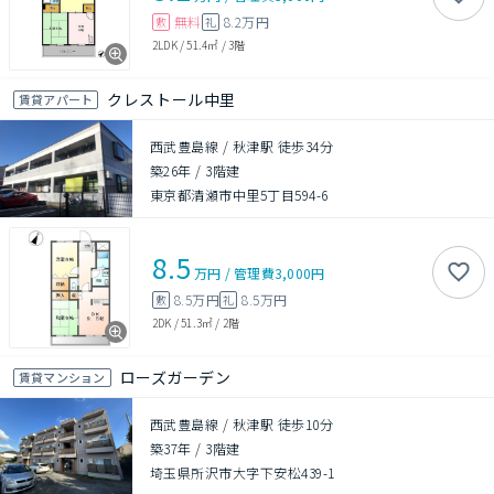
無料
8.2万円
敷
礼
2LDK
/
51.4㎡
/
3階
クレストール中里
賃貸アパート
西武豊島線 / 秋津駅 徒歩34分
築26年
/
3階建
東京都清瀬市中里5丁目594-6
8.5
万円
/
管理費
3,000円
8.5万円
8.5万円
敷
礼
2DK
/
51.3㎡
/
2階
ローズガーデン
賃貸マンション
西武豊島線 / 秋津駅 徒歩10分
築37年
/
3階建
埼玉県所沢市大字下安松439-1