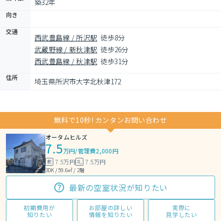
築32年
向き
交通
西武豊島線 / 所沢駅
徒歩8分
武蔵野線 / 新秋津駅
徒歩26分
西武豊島線 / 秋津駅
徒歩31分
住所
埼玉県所沢市大字北秋津172
無料で10秒! カンタンお問い合わせ
オータムヒルズ
7.5
万円
/
管理費2,000円
7.5万円
7.5万円
敷
礼
3DK / 59.6㎡ / 2階
最新の空室状況が知りたい
初期費用が
お部屋の詳しい
実際に
知りたい
情報を知りたい
見学したい