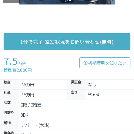
1分で完了!空室状況をお問い合わせ(無料)
7.5
初期費用を知りたい
万円
管理費2,000円
敷金
保証金
7.5万円
なし
礼金
広さ
7.5万円
59.6㎡
階数
2階 / 2階建
間取り
3DK
建物
アパート (木造)
築年数