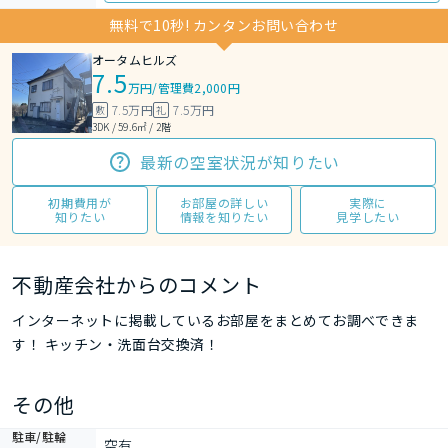
無料で10秒! カンタンお問い合わせ
オータムヒルズ
7.5
万円
/
管理費2,000円
7.5万円
7.5万円
敷
礼
3DK / 59.6㎡ / 2階
最新の空室状況が知りたい
初期費用が
お部屋の詳しい
実際に
知りたい
情報を知りたい
見学したい
不動産会社からのコメント
インターネットに掲載しているお部屋をまとめてお調べできま
す！ キッチン・洗面台交換済！
その他
駐車/駐輪
空有
