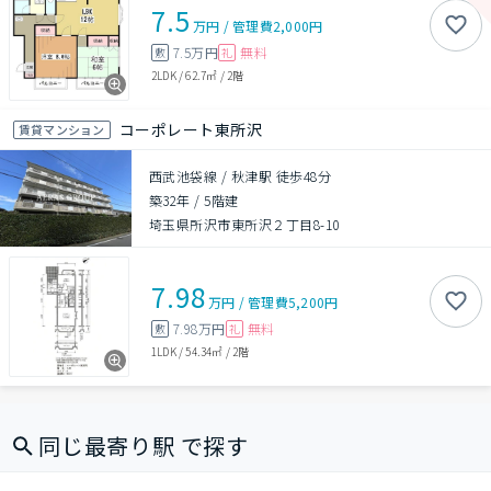
7.5
万円
/
管理費
2,000円
7.5万円
無料
敷
礼
2LDK
/
62.7㎡
/
2階
コーポレート東所沢
賃貸マンション
西武池袋線 / 秋津駅 徒歩48分
築32年
/
5階建
埼玉県所沢市東所沢２丁目8-10
7.98
万円
/
管理費
5,200円
7.98万円
無料
敷
礼
1LDK
/
54.34㎡
/
2階
同じ最寄り駅 で探す