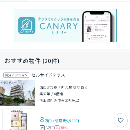
おすすめ物件 (20件)
ヒルサイドテラス
賃貸マンション
西武池袋線 / 所沢駅 徒歩15分
築37年
/
6階建
埼玉県所沢市有楽町6-12
8
万円
/
管理費
5,500円
8万円
無料
敷
礼