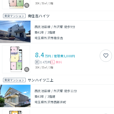
3DK
/
50㎡
/
3階
南住吉ハイツ
賃貸マンション
西武池袋線 / 所沢駅 徒歩9分
築41年
/
3階建
埼玉県所沢市南住吉
8.4
万円
/
管理費
3,000円
8.4万円
無料
敷
礼
3DK
/
55㎡
/
3階
サンハイツ二上
賃貸マンション
西武池袋線 / 所沢駅 徒歩11分
築43年
/
3階建
埼玉県所沢市西新井町