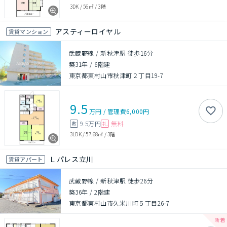
3DK
/
56㎡
/
3階
アスティーロイヤル
賃貸マンション
武蔵野線 / 新秋津駅 徒歩16分
築31年
/
6階建
東京都東村山市秋津町２丁目19-7
9.5
万円
/
管理費
6,000円
9.5万円
無料
敷
礼
3LDK
/
57.68㎡
/
3階
Ｌパレス立川
賃貸アパート
武蔵野線 / 新秋津駅 徒歩26分
築36年
/
2階建
東京都東村山市久米川町５丁目26-7