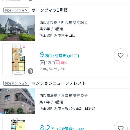
オークヴィラ1号館
賃貸マンション
西武池袋線 / 所沢駅 徒歩26分
築38年
/
3階建
埼玉県所沢市大字山口
9
万円
/
管理費
3,000円
9万円
無料
敷
礼
2LDK
/
52.2㎡
/
2階
マンションニューフォレスト
賃貸マンション
西武豊島線 / 秋津駅 徒歩42分
築33年
/
3階建
埼玉県所沢市東所沢和田2丁目2-14
8.2
万円
/
管理費
5,000円