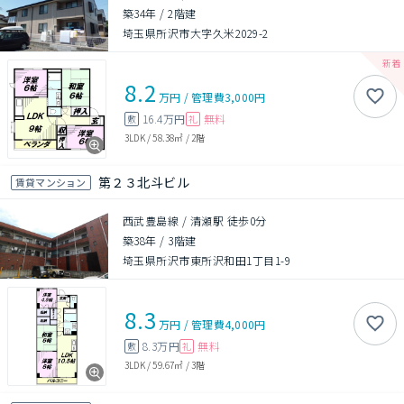
築34年
/
2階建
埼玉県所沢市大字久米2029-2
8.2
万円
/
管理費
3,000円
16.4万円
無料
敷
礼
3LDK
/
58.38㎡
/
2階
第２３北斗ビル
賃貸マンション
西武豊島線 / 清瀬駅 徒歩0分
築38年
/
3階建
埼玉県所沢市東所沢和田1丁目1-9
8.3
万円
/
管理費
4,000円
8.3万円
無料
敷
礼
3LDK
/
59.67㎡
/
3階