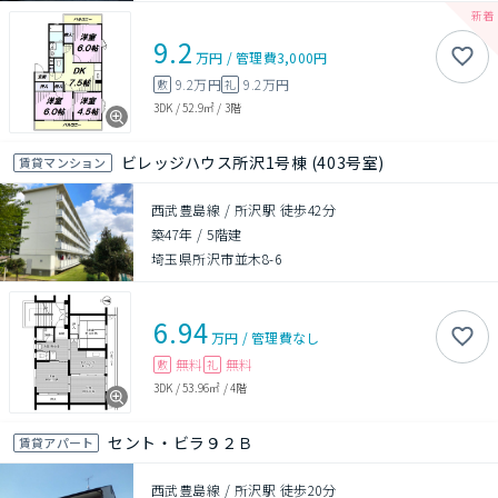
9.2
万円
/
管理費
3,000円
9.2万円
9.2万円
敷
礼
3DK
/
52.9㎡
/
3階
ビレッジハウス所沢1号棟 (403号室)
賃貸マンション
西武豊島線 / 所沢駅 徒歩42分
築47年
/
5階建
埼玉県所沢市並木8-6
6.94
万円
/
管理費
なし
無料
無料
敷
礼
3DK
/
53.96㎡
/
4階
セント・ビラ９２Ｂ
賃貸アパート
西武豊島線 / 所沢駅 徒歩20分