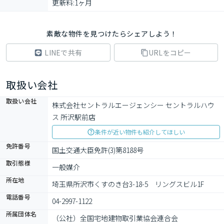
更新料:1ヶ月
素敵な物件を見つけたらシェアしよう！
LINEで共有
URLをコピー
取扱い会社
取扱い会社
株式会社セントラルエージェンシー セントラルハウ
ス 所沢駅前店
条件が近い物件も紹介してほしい
免許番号
国土交通大臣免許(3)第8188号
取引態様
一般媒介
所在地
埼玉県所沢市くすのき台3-18-5　リングスビル1F
電話番号
04-2997-1122
所属団体名
（公社）全国宅地建物取引業協会連合会