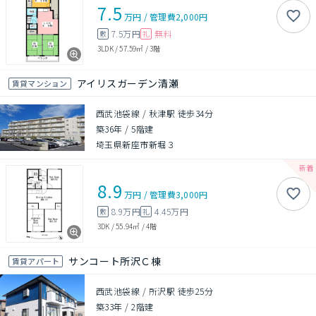
7.5
万円
/
管理費
2,000円
7.5万円
無料
敷
礼
3LDK
/
57.59㎡
/
3階
アイリスガーデン清瀬
賃貸マンション
西武池袋線 / 秋津駅 徒歩34分
築36年
/
5階建
埼玉県新座市新堀３
8.9
万円
/
管理費
3,000円
8.9万円
4.45万円
敷
礼
3DK
/
55.94㎡
/
4階
サンコート所沢Ｃ棟
賃貸アパート
西武池袋線 / 所沢駅 徒歩25分
築33年
/
2階建