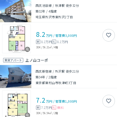
西武池袋線 / 秋津駅 徒歩32分
築32年
/
4階建
埼玉県所沢市東所沢2丁目
8.2
万円
/
管理費
3,000円
8.2万円
8.2万円
敷
礼
3DK
/
56.21㎡
/
4階
上ノ山コーポ
賃貸アパート
西武新宿線 / 所沢駅 徒歩21分
築34年
/
2階建
東京都東村山市秋津町3丁目
7.2
万円
/
管理費
1,000円
7.2万円
無料
敷
礼
3DK
/
56.54㎡
/
2階