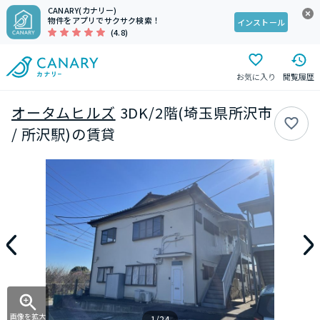
CANARY(カナリー)
物件をアプリでサクサク検索！
インストール
(4.8)
お気に入り
閲覧履歴
オータムヒルズ
3DK/2階(埼玉県所沢市
/ 所沢駅)の賃貸
画像を拡大
1/24