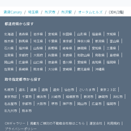
賃貸Canary
/
埼玉県
/
所沢市
/
所沢駅
/
オータムヒルズ
/
(3DK/2階)
都道府県から探す
北海道
青森県
岩手県
宮城県
秋田県
山形県
福島県
茨城県
栃木県
群馬県
埼玉県
千葉県
東京都
神奈川県
新潟県
富山県
石川県
福井県
山梨県
長野県
岐阜県
静岡県
愛知県
三重県
滋賀県
京都府
大阪府
兵庫県
奈良県
和歌山県
鳥取県
島根県
岡山県
広島県
山口県
徳島県
香川県
愛媛県
高知県
福岡県
佐賀県
長崎県
熊本県
大分県
宮崎県
鹿児島県
沖縄県
政令指定都市から探す
札幌市
道北
道東
道南
道央
仙台市
さいたま市
東京２３区
東京市部
千葉市
横浜市
川崎市
相模原市
新潟市
静岡市
浜松市
名古屋市
京都市
大阪市
堺市
神戸市
岡山市
広島市
福岡市
北九州市
熊本市
CMギャラリー
掲載をご検討の不動産会社様はこちら
運営会社
利用規約
プライバシーポリシー