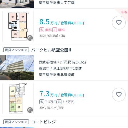
埼玉県所沢市大字荒幡
8.5
万円
/
管理費
4,000円
無料
無料
敷
礼
3LDK
/
65.36㎡
/
2階
パークヒル航空公園II
賃貸マンション
西武新宿線 / 所沢駅 徒歩16分
築38年
/
地上5階地下1階建
埼玉県所沢市北有楽町
7.3
万円
/
管理費
6,000円
7.3万円
7.3万円
敷
礼
3DK
/
58.41㎡
/
5階
コートビレジ
賃貸マンション