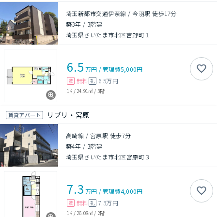
埼玉新都市交通伊奈線 / 今羽駅 徒歩17分
築3年
/
3階建
埼玉県さいたま市北区吉野町１
6.5
万円
/
管理費
5,000円
無料
6.5万円
敷
礼
1K
/
24.91㎡
/
3階
リブリ・宮原
賃貸アパート
高崎線 / 宮原駅 徒歩7分
築4年
/
3階建
埼玉県さいたま市北区宮原町３
7.3
万円
/
管理費
4,000円
無料
7.3万円
敷
礼
1K
/
26.08㎡
/
2階