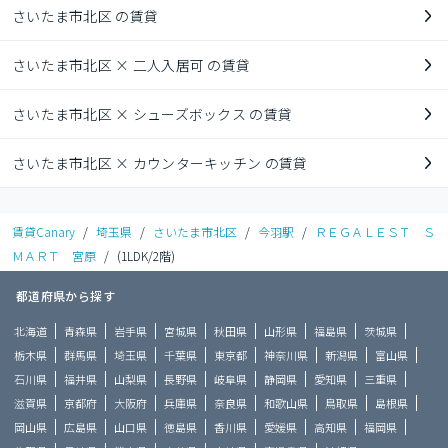
さいたま市北区 の賃貸
さいたま市北区 × 二人入居可 の賃貸
さいたま市北区 × シューズボックス の賃貸
さいたま市北区 × カウンターキッチン の賃貸
賃貸Canary
/
埼玉県
/
さいたま市北区
/
今羽駅
/
ＲＥＧＡＬＥＳＴ Ｓ
ＭＡＲＴ 宮原
/
(1LDK/2階)
都道府県から探す
北海道
青森県
岩手県
宮城県
秋田県
山形県
福島県
茨城県
栃木県
群馬県
埼玉県
千葉県
東京都
神奈川県
新潟県
富山県
石川県
福井県
山梨県
長野県
岐阜県
静岡県
愛知県
三重県
滋賀県
京都府
大阪府
兵庫県
奈良県
和歌山県
鳥取県
島根県
岡山県
広島県
山口県
徳島県
香川県
愛媛県
高知県
福岡県