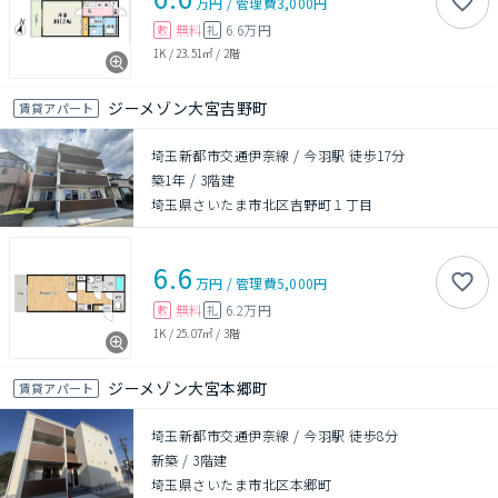
万円
/
管理費
3,000円
無料
6.6万円
敷
礼
1K
/
23.51㎡
/
2階
ジーメゾン大宮吉野町
賃貸アパート
埼玉新都市交通伊奈線 / 今羽駅 徒歩17分
築1年
/
3階建
埼玉県さいたま市北区吉野町１丁目
6.6
万円
/
管理費
5,000円
無料
6.2万円
敷
礼
1K
/
25.07㎡
/
3階
ジーメゾン大宮本郷町
賃貸アパート
埼玉新都市交通伊奈線 / 今羽駅 徒歩8分
新築
/
3階建
埼玉県さいたま市北区本郷町