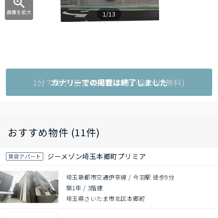
画像を拡大
1/13
1分で完了!空室状況をお問い合わせ(無料)
カナリーでの掲載は終了しました
おすすめ物件 (11件)
ジーメゾン埼玉本郷町プリミア
賃貸アパート
埼玉新都市交通伊奈線 / 今羽駅 徒歩9分
築1年
/
3階建
埼玉県さいたま市北区本郷町