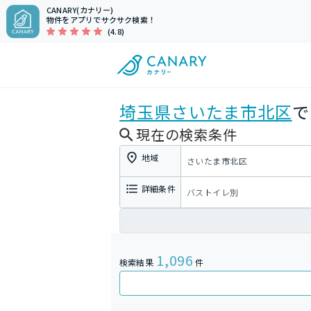
CANARY(カナリー)
物件をアプリでサクサク検索！
(4.8)
埼玉県
さいたま市北区
で
現在の検索条件
地域
さいたま市北区
詳細条件
バストイレ別
1,096
検索結果
件