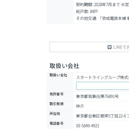
契約期間: 2028年7月まで ※
総戸数: 84戸

その他交通: 「京成電鉄本線 
LINEで
取扱い会社
取扱い会社
スタートライングループ株式
免許番号
東京都知事(6)第76891号
取引態様
仲介
所在地
東京都台東区根岸5丁目22-6
電話番号
03-5849-4921