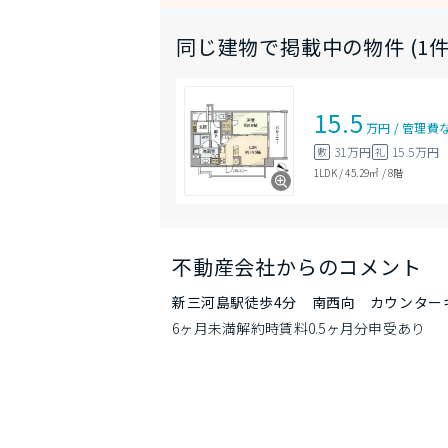
同じ建物で掲載中の物件 (1件
15.5
万円
/
管理費
31万円
15.5万円
敷
礼
1LDK
/
45.29㎡
/
8階
不動産会社からのコメント
新三河島駅徒歩4分 南西向 カウンター
6ヶ月未満解約時賃料0.5ヶ月分申受あり　