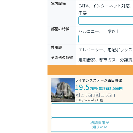
室内設備
CATV、インターネット対
不要
部屋の特徴
バルコニー、二階以上
共用部
エレベーター、宅配ボックス
その他の特徴
定期借家、都市ガス、分譲賃
ライオンズステージ西日暮里
19.5
万円
/
管理費5,000円
19.5万円
19.5万円
敷
礼
3LDK / 67.46㎡ / 11階
初期費用が
知りたい