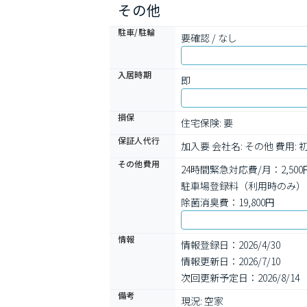
その他
駐車/駐輪
要確認 / なし
入居時期
即
損保
住宅保険: 要
保証人代行
加入要 会社名: その他 費用
その他費用
24時間緊急対応費/月：2,500
駐車場登録料（利用時のみ）：1
除菌消臭費：19,800円
情報
情報登録日：2026/4/30
情報更新日：2026/7/10
次回更新予定日：2026/8/14
備考
現況: 空家
