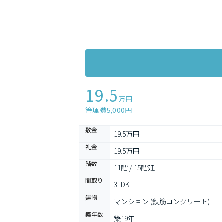
19.5
万円
管理費5,000円
敷金
19.5万円
礼金
19.5万円
階数
11階 / 15階建
間取り
3LDK
建物
マンション (鉄筋コンクリート)
築年数
築19年