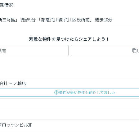
定期借家

新三河島」 徒歩9分 「都電荒川線 荒川区役所前」 徒歩10分
素敵な物件を見つけたらシェアしよう！
共有
会社 三ノ輪店
条件が近い物件も紹介してほしい
 ブロッケンビル3F