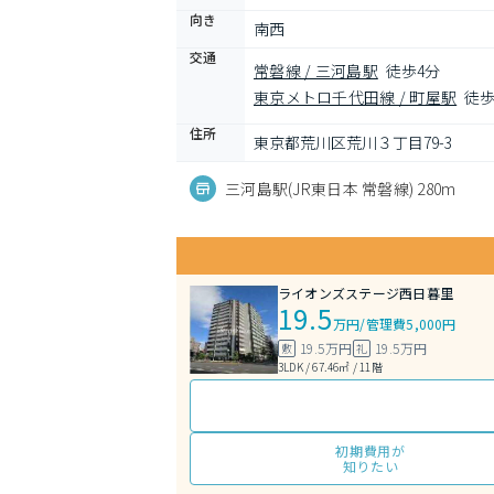
向き
南西
交通
常磐線 / 三河島駅
徒歩4分
東京メトロ千代田線 / 町屋駅
徒歩
住所
東京都荒川区荒川３丁目79-3
三河島駅(JR東日本 常磐線) 280m
ライオンズステージ西日暮里
19.5
万円
/
管理費5,000円
19.5万円
19.5万円
敷
礼
3LDK / 67.46㎡ / 11階
初期費用が
知りたい