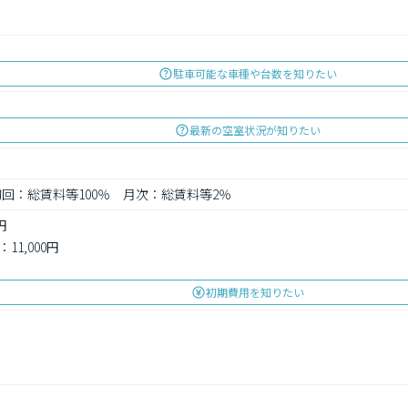
駐車可能な車種や台数を知りたい
最新の空室状況が知りたい
: 初回：総賃料等100％　月次：総賃料等2％
円
1,000円
初期費用を知りたい