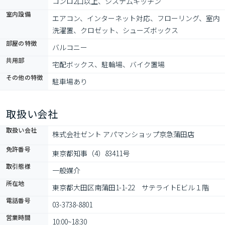
コンロ2口以上、システムキッチン
室内設備
エアコン、インターネット対応、フローリング、室内
洗濯置、クロゼット、シューズボックス
部屋の特徴
バルコニー
共用部
宅配ボックス、駐輪場、バイク置場
その他の特徴
駐車場あり
取扱い会社
取扱い会社
株式会社ゼント アパマンショップ京急蒲田店
免許番号
東京都知事（4）83411号
取引態様
一般媒介
所在地
東京都大田区南蒲田1-1-22　サテライトEビル１階
電話番号
03-3738-8801
営業時間
10:00~18:30