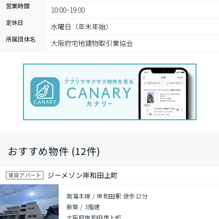
営業時間
10:00~19:00
定休日
水曜日（年末年始）
所属団体名
大阪府宅地建物取引業協会
おすすめ物件 (12件)
ジーメゾン岸和田上町
賃貸アパート
南海本線 / 岸和田駅 徒歩12分
新築
/
3階建
大阪府岸和田市上町