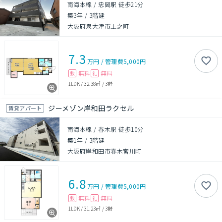
南海本線 / 忠岡駅 徒歩21分
築3年
/
3階建
大阪府泉大津市上之町
7.3
万円
/
管理費
5,000円
無料
無料
敷
礼
1LDK
/
32.38㎡
/
3階
ジーメゾン岸和田ラクセル
賃貸アパート
南海本線 / 春木駅 徒歩10分
築1年
/
3階建
大阪府岸和田市春木宮川町
6.8
万円
/
管理費
5,000円
無料
無料
敷
礼
1LDK
/
31.23㎡
/
3階