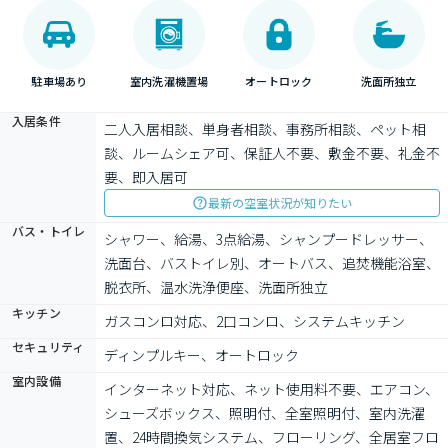
駐車場あり
室内洗濯機置場
オートロック
洗面所独立
入居条件
二人入居相談、単身者相談、事務所相談、ペット相
談、ルームシェア可、保証人不要、敷金不要、礼金不
要、即入居可
最新の空室状況が知りたい
バス・トイレ
シャワー、給湯、3点給湯、シャンプードレッサー、
洗面台、バストイレ別、オートバス、追焚機能浴室、
脱衣所、温水洗浄便座、洗面所独立
キッチン
ガスコンロ対応、2口コンロ、システムキッチン
セキュリティ
ディンプルキー、オートロック
室内設備
インターネット対応、ネット使用料不要、エアコン、
シューズボックス、照明付、全室照明付、室内洗濯
置、24時間換気システム、フローリング、全居室フロ