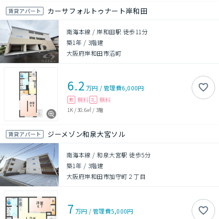
カーサフォルトゥナート岸和田
賃貸アパート
南海本線 / 岸和田駅 徒歩11分
築1年
/
3階建
大阪府岸和田市沼町
6.2
万円
/
管理費
6,000円
無料
無料
敷
礼
1K
/
30.6㎡
/
3階
ジーメゾン和泉大宮ソル
賃貸アパート
南海本線 / 和泉大宮駅 徒歩5分
築1年
/
3階建
大阪府岸和田市加守町２丁目
7
万円
/
管理費
5,000円