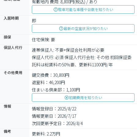
有敷地内 費用: 8,800円(税込) / あり
駐車可能な車種や台数を知りたい
入居時期
即
最新の空室状況が知りたい
損保
住宅保険: 要
保証人代行
連帯保証人: 不要+保証会社利用が必要

保証人代行: 必須 保証人代行会社: その他 初回保証委
託料は総賃料の50％要、更新料11000円/年
その他費用
鍵交換費：30,800円
退室料：46,200円
住まいる倶楽部：1,100円
初期費用を知りたい
情報
情報登録日：2025/8/22
情報更新日：2026/7/17
次回更新予定日：2026/8/4
備考
更新料: 2.2万円
