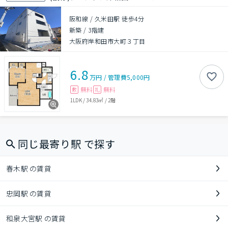
阪和線 / 久米田駅 徒歩4分
新築
/
3階建
大阪府岸和田市大町３丁目
6.8
万円
/
管理費
5,000円
無料
無料
敷
礼
1LDK
/
34.83㎡
/
2階
同じ最寄り駅 で探す
春木駅 の賃貸
忠岡駅 の賃貸
和泉大宮駅 の賃貸