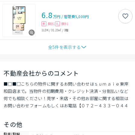
6.8
万円
/
管理費
5,000円
無料
無料
敷
礼
1LDK
/
31.23㎡
/
3階
全
5
件を表示する
不動産会社からのコメント
■□■□こちらの物件に関するお問い合わせはｓｕｍａｉｅ東岸
和田店まで。当物件の初期費用・クレジット決済・分割払いなど
何でも相談ください！見学・来店・その他お部屋に関する相談は
お問い合わせフォームもしくはお電話【０７２－４３３－０４４
４】までお気軽にお問い合わせください■□■□
その他
駐車/駐輪