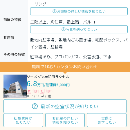
ーリング
お部屋の詳しい情報を知りたい
部屋の特徴
二階以上、角住戸、最上階、バルコニー
写真を送ってほしい
共用部
敷地内駐車場、敷地内ごみ置き場、宅配ボックス、バ
イク置場、駐輪場
その他の特徴
駐車場あり、プロパンガス、公営水道、下水
無料で10秒! カンタンお問い合わせ
ジーメゾン岸和田ラクセル
6.8
万円
/
管理費5,000円
無料
無料
敷
礼
1LDK / 33.6㎡ / 3階
最新の空室状況が知りたい
初期費用が
お部屋の詳しい
実際に
知りたい
情報を知りたい
見学したい