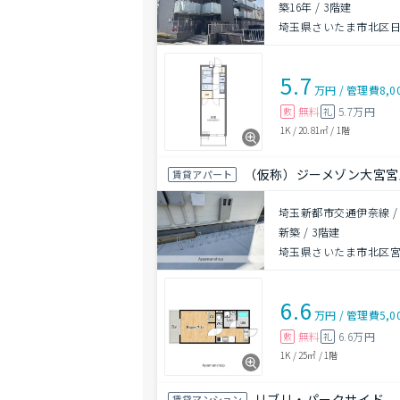
築16年
/
3階建
埼玉県さいたま市北区
5.7
万円
/
管理費
8,0
無料
5.7万円
敷
礼
1K
/
20.81㎡
/
1階
（仮称）ジーメゾン大宮宮
賃貸アパート
埼玉新都市交通伊奈線 /
新築
/
3階建
埼玉県さいたま市北区
6.6
万円
/
管理費
5,0
無料
6.6万円
敷
礼
1K
/
25㎡
/
1階
リブリ・パークサイド
賃貸マンション