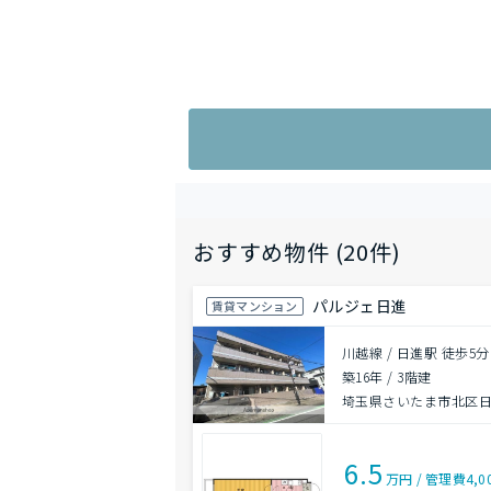
おすすめ物件 (20件)
パルジェ日進
賃貸マンション
川越線 / 日進駅 徒歩5分
築16年
/
3階建
埼玉県さいたま市北区
6.5
万円
/
管理費
4,0