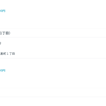
00円
1丁目）
分
日進町１丁目
00円