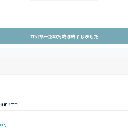
カナリーでの掲載は終了しました
お問い合わせ（外部サイト）
日進町２丁目
00円