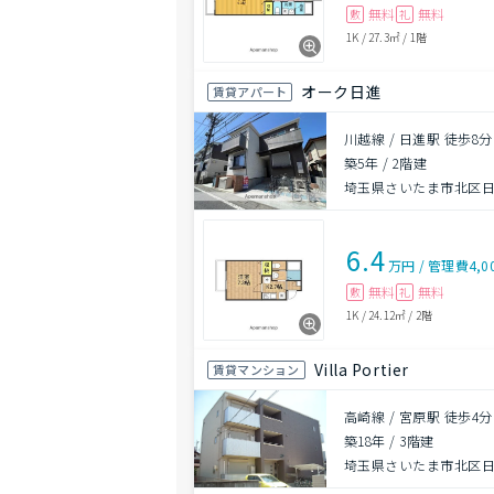
無料
無料
敷
礼
1K
/
27.3㎡
/
1階
オーク日進
賃貸アパート
川越線 / 日進駅 徒歩8分
築5年
/
2階建
埼玉県さいたま市北区
6.4
万円
/
管理費
4,0
無料
無料
敷
礼
1K
/
24.12㎡
/
2階
Villa Portier
賃貸マンション
高崎線 / 宮原駅 徒歩4分
築18年
/
3階建
埼玉県さいたま市北区日進