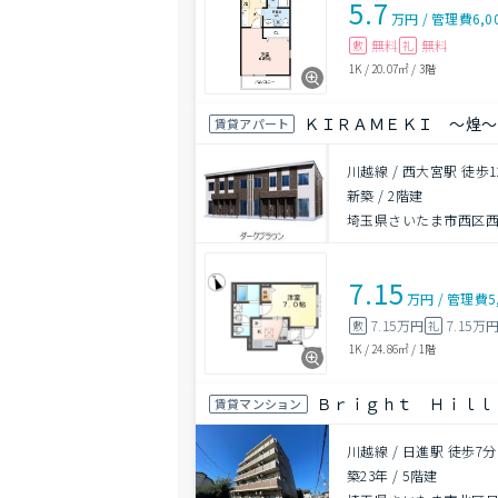
5.7
万円
/
管理費
6,0
無料
無料
敷
礼
1K
/
20.07㎡
/
3階
ＫＩＲＡＭＥＫＩ ～煌
賃貸アパート
川越線 / 西大宮駅 徒歩1
新築
/
2階建
埼玉県さいたま市西区西
7.15
万円
/
管理費
5
7.15万円
7.15万
敷
礼
1K
/
24.86㎡
/
1階
Ｂｒｉｇｈｔ Ｈｉｌｌ
賃貸マンション
川越線 / 日進駅 徒歩7分
築23年
/
5階建