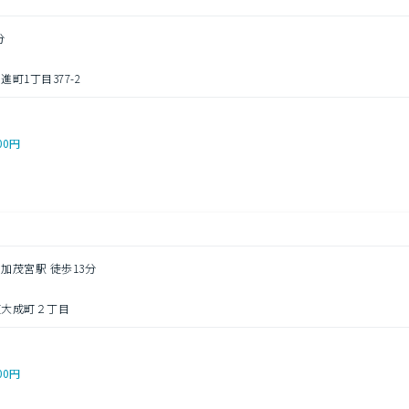
分
町1丁目377-2
00円
 加茂宮駅 徒歩13分
東大成町２丁目
00円