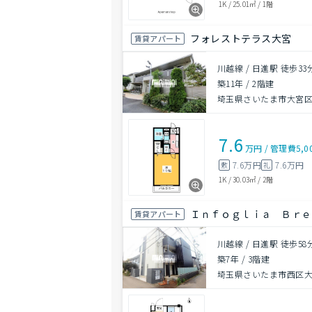
1K
/
25.01㎡
/
1階
フォレストテラス大宮
賃貸アパート
川越線 / 日進駅 徒歩33
築11年
/
2階建
埼玉県さいたま市大宮
7.6
万円
/
管理費
5,0
7.6万円
7.6万円
敷
礼
1K
/
30.03㎡
/
2階
Ｉｎｆｏｇｌｉａ Ｂｒ
賃貸アパート
川越線 / 日進駅 徒歩58
築7年
/
3階建
埼玉県さいたま市西区