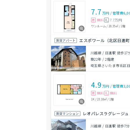
7.7
万円
/
管理費
6,0
無料
7.7万円
敷
礼
ワンルーム
/
28.35㎡
/
2階
エスポワール（北区日進町
賃貸アパート
川越線 / 日進駅 徒歩17
築22年
/
2階建
埼玉県さいたま市北区
4.9
万円
/
管理費
3,0
無料
無料
敷
礼
1K
/
23.18㎡
/
1階
レオパレスラグレージュ
賃貸マンション
川越線 / 日進駅 徒歩7分