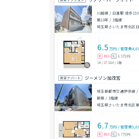
川越線 / 日進駅 徒歩15
築10年
/
3階建
埼玉県さいたま市北区日進
6.5
万円
/
管理費
4,0
無料
6.5万円
敷
礼
1K
/
27.32㎡
/
1階
ジーメゾン加茂宮
賃貸アパート
埼玉新都市交通伊奈線 /
新築
/
3階建
埼玉県さいたま市北区
6.7
万円
/
管理費
5,0
無料
6.7万円
敷
礼