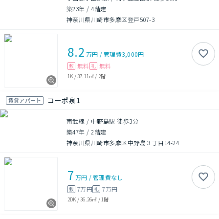
築23年
/
4階建
神奈川県川崎市多摩区登戸507-3
8.2
万円
/
管理費
3,000円
無料
無料
敷
礼
1K
/
37.11㎡
/
2階
コーポ泉1
賃貸アパート
南武線 / 中野島駅 徒歩3分
築47年
/
2階建
神奈川県川崎市多摩区中野島３丁目14-24
7
万円
/
管理費
なし
7万円
7万円
敷
礼
2DK
/
36.26㎡
/
1階