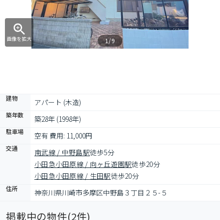
画像を拡大
1/9
建物
アパート (木造)
築年数
築28年 (1998年)
駐車場
空有 費用: 11,000円
交通
南武線 / 中野島駅
徒歩5分
小田急小田原線 / 向ヶ丘遊園駅
徒歩20分
小田急小田原線 / 生田駅
徒歩20分
住所
神奈川県川崎市多摩区中野島３丁目２５-５
掲載中の物件(
2
件)