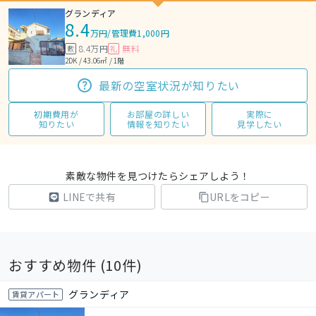
グランディア
8.4
万円
/
管理費1,000円
8.4万円
無料
敷
礼
2DK / 43.06㎡ / 1階
最新の空室状況が知りたい
初期費用が
お部屋の詳しい
実際に
知りたい
情報を知りたい
見学したい
素敵な物件を見つけたらシェアしよう！
LINEで共有
URLをコピー
おすすめ物件 (
10
件)
グランディア
賃貸アパート