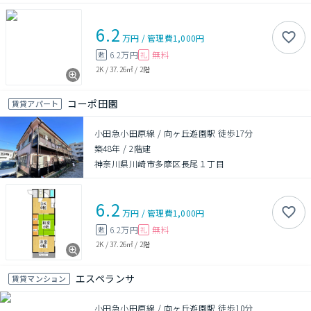
6.2
万円
/
管理費
1,000円
6.2万円
無料
敷
礼
2K
/
37.26㎡
/
2階
コーポ田園
賃貸アパート
小田急小田原線 / 向ヶ丘遊園駅 徒歩17分
築48年
/
2階建
神奈川県川崎市多摩区長尾１丁目
6.2
万円
/
管理費
1,000円
6.2万円
無料
敷
礼
2K
/
37.26㎡
/
2階
エスペランサ
賃貸マンション
小田急小田原線 / 向ヶ丘遊園駅 徒歩10分