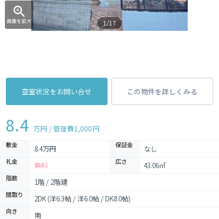
画像を拡大
1/17
空室状況をお問い合せ
この物件を詳しくみる
8.4
万円 / 管理費
1,000円
敷金
保証金
8.4万円
なし
礼金
広さ
無料
43.06㎡
階数
1階 / 2階建
間取り
2DK (洋6.3帖 / 洋6.0帖 / DK8.0帖)
向き
南