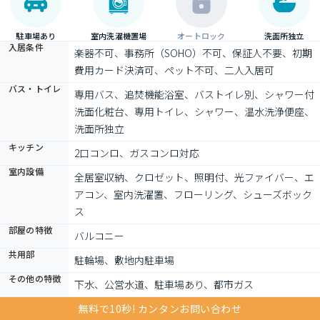
駐車場あり
室内洗濯機置場
オートロック
洗面所独立
入居条件
楽器不可、事務所（SOHO）不可、保証人不要、初期
費用カード決済可、ペット不可、二人入居可
バス・トイレ
専用バス、追焚機能浴室、バストイレ別、シャワー付
洗面化粧台、専用トイレ、シャワー、温水洗浄便座、
洗面所独立
キッチン
2口コンロ、ガスコンロ対応
室内設備
全居室収納、クロゼット、照明付、光ファイバー、エ
アコン、室内洗濯置、フローリング、シューズボック
ス
部屋の特徴
バルコニー
共用部
駐輪場、敷地内駐車場
その他の特徴
下水、公営水道、駐車場あり、都市ガス
無料で10秒! カンタンお問い合わせ