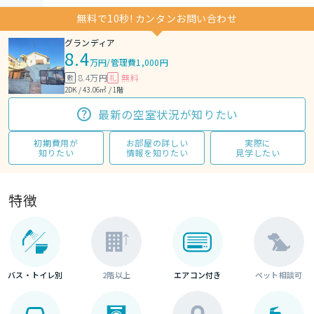
無料で10秒! カンタンお問い合わせ
グランディア
8.4
万円
/
管理費1,000円
8.4万円
無料
敷
礼
2DK / 43.06㎡ / 1階
最新の空室状況が知りたい
初期費用が
お部屋の詳しい
実際に
知りたい
情報を知りたい
見学したい
特徴
バス・トイレ別
2階以上
エアコン付き
ペット相談可