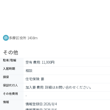
多摩区役所 1408m
その他
駐車/駐輪
空有 費用: 11,000円
入居時期
相談
損保
住宅保険: 要
保証代行人
加入要 費用: 詳細はお問い合わせください。　
その他費用
-
情報
情報登録日:
2026/8/4
情報更新日:
2026/8/6