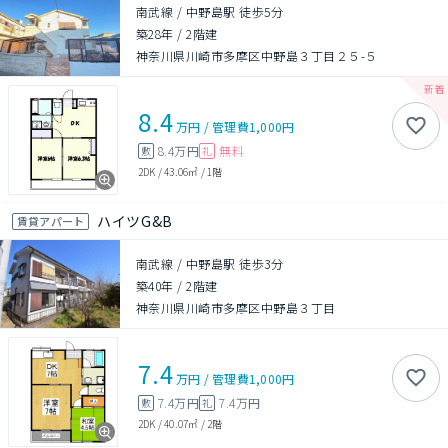
南武線 / 中野島駅 徒歩5分
築28年
/
2階建
神奈川県川崎市多摩区中野島３丁目２５-５
8.4
万円
/
管理費
1,000円
8.4万円
無料
敷
礼
2DK
/
43.06㎡
/
1階
ハイツG&B
賃貸アパート
南武線 / 中野島駅 徒歩3分
築40年
/
2階建
神奈川県川崎市多摩区中野島３丁目
7.4
万円
/
管理費
1,000円
7.4万円
7.4万円
敷
礼
2DK
/
40.07㎡
/
2階