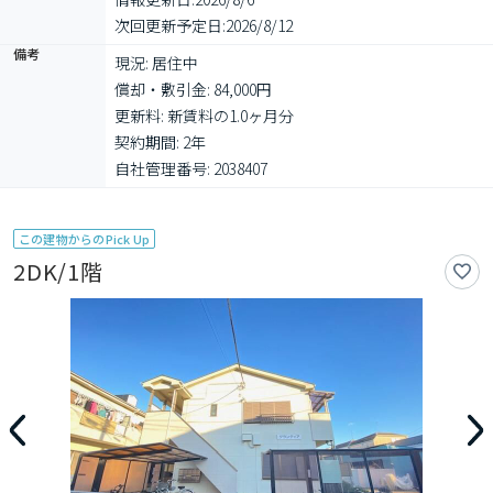
次回更新予定日:
2026/8/12
備考
現況: 居住中

償却・敷引金: 84,000円

更新料: 新賃料の1.0ヶ月分

契約期間: 2年

自社管理番号: 2038407
この建物からのPick Up
2DK/1階