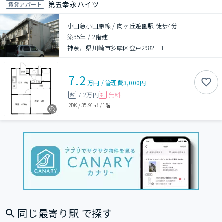
第五幸永ハイツ
賃貸アパート
小田急小田原線 / 向ヶ丘遊園駅 徒歩4分
築35年
/
2階建
神奈川県川崎市多摩区登戸2982－1
7.2
万円
/
管理費
3,000円
7.2万円
無料
敷
礼
2DK
/
35.91㎡
/
1階
同じ最寄り駅 で探す