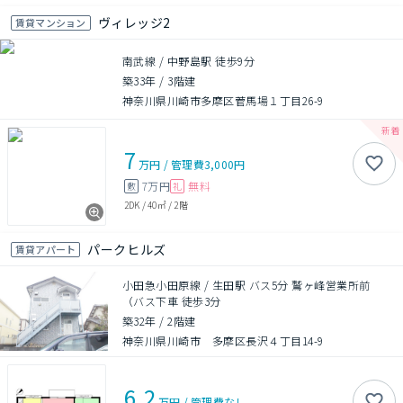
ヴィレッジ2
賃貸マンション
南武線 / 中野島駅 徒歩9分
築33年
/
3階建
神奈川県川崎市多摩区菅馬場１丁目26-9
7
万円
/
管理費
3,000円
7万円
無料
敷
礼
2DK
/
40㎡
/
2階
パークヒルズ
賃貸アパート
小田急小田原線 / 生田駅 バス5分 鷲ヶ峰営業所前
（バス下車 徒歩3分
築32年
/
2階建
神奈川県川崎市 多摩区長沢４丁目14-9
6.2
万円
/
管理費
なし