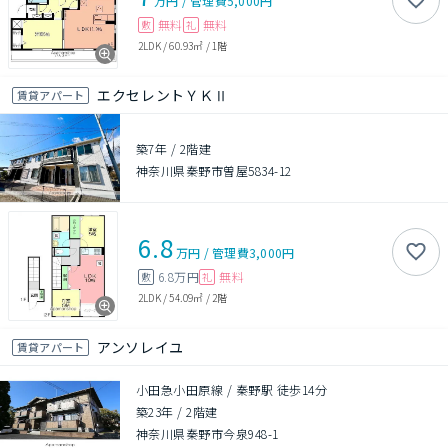
万円
/
管理費
5,000円
無料
無料
敷
礼
2LDK
/
60.93㎡
/
1階
エクセレントＹＫⅡ
賃貸アパート
築7年
/
2階建
神奈川県秦野市曽屋5834-12
6.8
万円
/
管理費
3,000円
6.8万円
無料
敷
礼
2LDK
/
54.09㎡
/
2階
アンソレイユ
賃貸アパート
小田急小田原線 / 秦野駅 徒歩14分
築23年
/
2階建
神奈川県秦野市今泉948-1