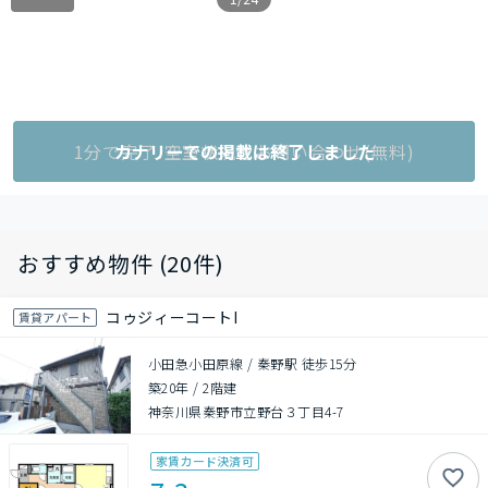
1分で完了!空室状況をお問い合わせ(無料)
カナリーでの掲載は終了しました
おすすめ物件 (20件)
コゥジィーコートI
賃貸アパート
小田急小田原線 / 秦野駅 徒歩15分
築20年
/
2階建
神奈川県秦野市立野台３丁目4-7
家賃カード決済可