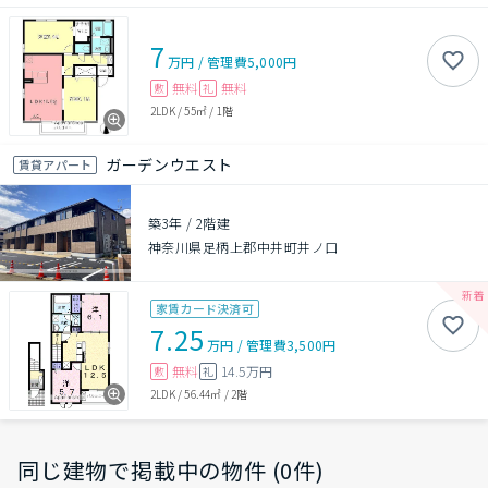
7
万円
/
管理費
5,000円
無料
無料
敷
礼
2LDK
/
55㎡
/
1階
ガーデンウエスト
賃貸アパート
築3年
/
2階建
神奈川県足柄上郡中井町井ノ口
家賃カード決済可
7.25
万円
/
管理費
3,500円
無料
14.5万円
敷
礼
2LDK
/
56.44㎡
/
2階
同じ建物で掲載中の物件 (0件)