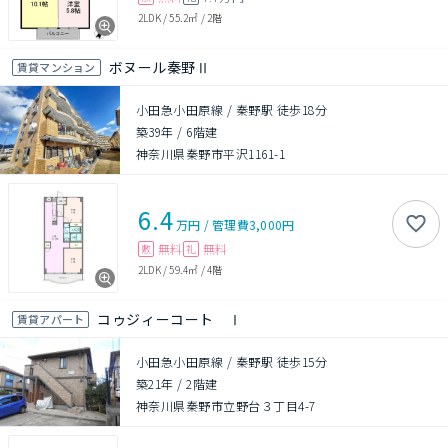
2LDK
/
55.2㎡
/
2階
ボヌール秦野Ⅱ
賃貸マンション
小田急小田原線 / 秦野駅 徒歩18分
築39年
/
6階建
神奈川県秦野市平沢1161-1
6.4
万円
/
管理費
3,000円
無料
無料
敷
礼
2LDK
/
59.4㎡
/
4階
コゥジィーコート Ⅰ
賃貸アパート
小田急小田原線 / 秦野駅 徒歩15分
築21年
/
2階建
神奈川県秦野市立野台３丁目4-7