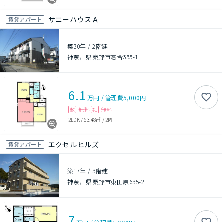
サニーハウスＡ
賃貸アパート
築30年
/
2階建
神奈川県秦野市落合335-1
6.1
万円
/
管理費
5,000円
無料
無料
敷
礼
2LDK
/
53.48㎡
/
2階
エクセルヒルズ
賃貸アパート
築17年
/
3階建
神奈川県秦野市東田原635-2
7