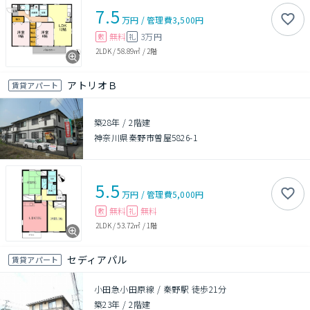
7.5
万円
/
管理費
3,500円
無料
3万円
敷
礼
2LDK
/
58.89㎡
/
2階
アトリオＢ
賃貸アパート
築28年
/
2階建
神奈川県秦野市曽屋5826-1
5.5
万円
/
管理費
5,000円
無料
無料
敷
礼
2LDK
/
53.72㎡
/
1階
セディアパル
賃貸アパート
小田急小田原線 / 秦野駅 徒歩21分
築23年
/
2階建