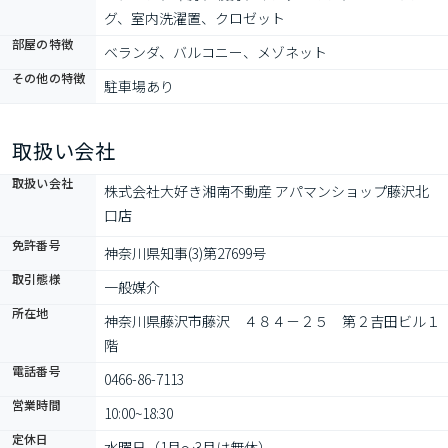
グ、室内洗濯置、クロゼット
部屋の特徴
ベランダ、バルコニー、メゾネット
その他の特徴
駐車場あり
取扱い会社
取扱い会社
株式会社大好き湘南不動産 アパマンショップ藤沢北
口店
免許番号
神奈川県知事(3)第27699号
取引態様
一般媒介
所在地
神奈川県藤沢市藤沢　４８４－２５　第２吉田ビル１
階
電話番号
0466-86-7113
営業時間
10:00~18:30
定休日
水曜日（1月～3月は無休）