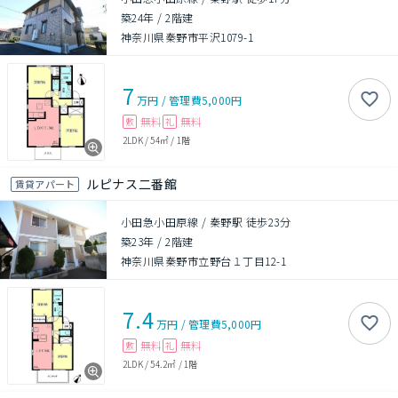
築24年
/
2階建
神奈川県秦野市平沢1079-1
7
万円
/
管理費
5,000円
無料
無料
敷
礼
2LDK
/
54㎡
/
1階
ルピナス二番館
賃貸アパート
小田急小田原線 / 秦野駅 徒歩23分
築23年
/
2階建
神奈川県秦野市立野台１丁目12-1
7.4
万円
/
管理費
5,000円
無料
無料
敷
礼
2LDK
/
54.2㎡
/
1階