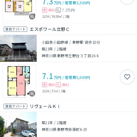
7.3
万円
/
管理費
3,500円
無料
7.3万円
敷
礼
2LDK
/
58.89㎡
/
2階
エスポワール立野Ｃ
賃貸アパート
小田急小田原線 / 秦野駅 徒歩18分
築23年
/
2階建
神奈川県秦野市立野台３丁目16-6
7.1
万円
/
管理費
5,000円
無料
無料
敷
礼
2LDK
/
57㎡
/
1階
リヴェールＫⅠ
賃貸アパート
築21年
/
2階建
神奈川県秦野市鈴張町6-19