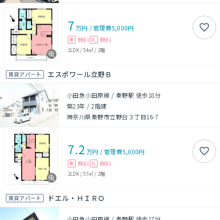
7
万円
/
管理費
5,000円
無料
無料
敷
礼
2LDK
/
54㎡
/
2階
エスポワール立野Ｂ
賃貸アパート
小田急小田原線 / 秦野駅 徒歩18分
築23年
/
2階建
神奈川県秦野市立野台３丁目16-7
7.2
万円
/
管理費
5,000円
無料
無料
敷
礼
2LDK
/
57㎡
/
2階
ドエル・ＨＩＲＯ
賃貸アパート
小田急小田原線 / 秦野駅 徒歩17分