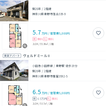
築28年
/
2階建
神奈川県秦野市落合339-9
5.7
万円
/
管理費
5,000円
無料
無料
敷
礼
2LDK
/
55.38㎡
/
1階
ヴェルドミールⅡ
賃貸アパート
小田急小田原線 / 秦野駅 徒歩19分
築28年
/
2階建
神奈川県秦野市曽屋3592-5
6.5
万円
/
管理費
5,000円
6.5万円
無料
敷
礼
2LDK
/
53.7㎡
/
2階