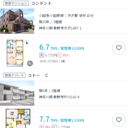
コンテント
賃貸マンション
小田急小田原線 / 渋沢駅 徒歩18分
築20年
/
3階建
神奈川県秦野市渋沢1407-1
6.7
万円
/
管理費
3,000円
6.7万円
無料
敷
礼
2LDK
/
57.85㎡
/
2階
コトー Ｃ
賃貸アパート
築9年
/
2階建
神奈川県秦野市戸川141-9
7.7
万円
/
管理費
5,500円
無料
7.7万円
敷
礼