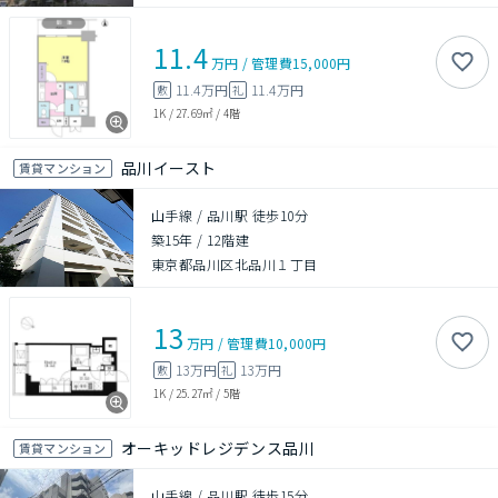
11.4
万円
/
管理費
15,000円
11.4万円
11.4万円
敷
礼
1K
/
27.69㎡
/
4階
品川イースト
賃貸マンション
山手線 / 品川駅 徒歩10分
築15年
/
12階建
東京都品川区北品川１丁目
13
万円
/
管理費
10,000円
13万円
13万円
敷
礼
1K
/
25.27㎡
/
5階
オーキッドレジデンス品川
賃貸マンション
山手線 / 品川駅 徒歩15分