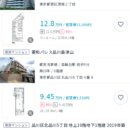
東京都港区港南２丁目
12.8
万円
/
管理費
15,000円
12.8万円
無料
敷
礼
ワンルーム
/
22.55㎡
/
8階
菱和パレス品川島津山
賃貸マンション
都営浅草線 / 高輪台駅 徒歩9分
築28年
/
8階建
東京都品川区北品川６丁目４番９
9.45
万円
/
管理費
9,500円
無料
9.45万円
敷
礼
1K
/
23.76㎡
/
4階
品川区北品川5丁目 地上10階地下1階建 2019年築
賃貸マンション