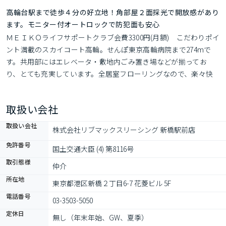
高輪台駅まで徒歩４分の好立地！角部屋２面採光で開放感があり
ます。モニター付オートロックで防犯面も安心
ＭＥＩＫＯライフサポートクラブ会費3300円(月額)　こだわりポイ
ント満載のスカイコート高輪。せんぽ東京高輪病院まで274mで
す。共用部にはエレベータ・敷地内ごみ置き場などが揃ってお
り、とても充実しています。全居室フローリングなので、楽々快
適にお掃除ができます。港区エリアや都営浅草線高輪台付近での
お部屋探しは、当社にお任せください。お客様のニーズに合った
取扱い会社
お部屋をご紹介させていただきます。
取扱い会社
株式会社リブマックスリーシング 新橋駅前店
免許番号
国土交通大臣 (4) 第8116号
取引態様
仲介
所在地
東京都港区新橋２丁目6-7 花菱ビル 5F
電話番号
03-3503-5050
定休日
無し（年末年始、GW、夏季）