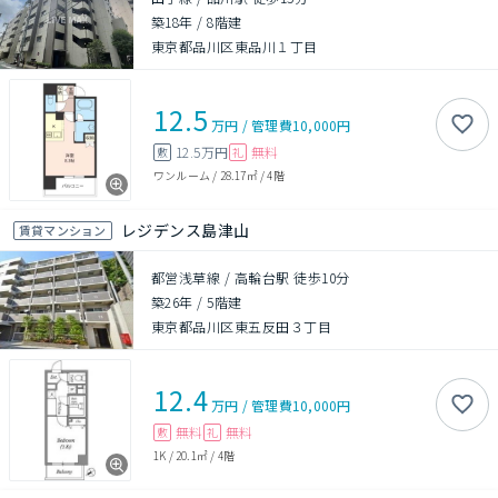
築18年
/
8階建
東京都品川区東品川１丁目
12.5
万円
/
管理費
10,000円
12.5万円
無料
敷
礼
ワンルーム
/
28.17㎡
/
4階
レジデンス島津山
賃貸マンション
都営浅草線 / 高輪台駅 徒歩10分
築26年
/
5階建
東京都品川区東五反田３丁目
12.4
万円
/
管理費
10,000円
無料
無料
敷
礼
1K
/
20.1㎡
/
4階