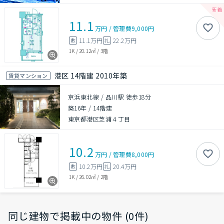
11.1
万円
/
管理費
9,000円
11.1万円
22.2万円
敷
礼
1K
/
20.12㎡
/
3階
港区 14階建 2010年築
賃貸マンション
京浜東北線 / 品川駅 徒歩18分
築16年
/
14階建
東京都港区芝浦４丁目
10.2
万円
/
管理費
8,000円
10.2万円
20.4万円
敷
礼
1K
/
26.02㎡
/
2階
同じ建物で掲載中の物件 (0件)