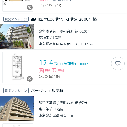
1K
/
27.16㎡
/
6階
品川区 地上6階地下1階建 2006年築
賃貸マンション
都営浅草線 / 高輪台駅 徒歩10分
築20年
/
6階建
東京都品川区東五反田３丁目16-40
12.4
万円
/
管理費
10,000円
無料
無料
敷
礼
1K
/
20.1㎡
/
4階
パークウェル高輪
賃貸マンション
都営浅草線 / 高輪台駅 徒歩7分
築22年
/
10階建
東京都港区高輪１丁目