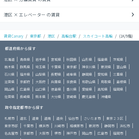
港区 × エレベーター の賃貸
賃貸Canary
/
東京都
/
港区
/
高輪台駅
/
スカイコート高輪
/
(1K/9階)
都道府県から探す
北海道
青森県
岩手県
宮城県
秋田県
山形県
福島県
茨城県
栃木県
群馬県
埼玉県
千葉県
東京都
神奈川県
新潟県
富山県
石川県
福井県
山梨県
長野県
岐阜県
静岡県
愛知県
三重県
滋賀県
京都府
大阪府
兵庫県
奈良県
和歌山県
鳥取県
島根県
岡山県
広島県
山口県
徳島県
香川県
愛媛県
高知県
福岡県
佐賀県
長崎県
熊本県
大分県
宮崎県
鹿児島県
沖縄県
政令指定都市から探す
札幌市
道北
道東
道南
道央
仙台市
さいたま市
東京２３区
東京市部
千葉市
横浜市
川崎市
相模原市
新潟市
静岡市
浜松市
名古屋市
京都市
大阪市
堺市
神戸市
岡山市
広島市
福岡市