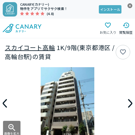
CANARY(カナリー)
物件をアプリでサクサク検索！
インストール
(4.8)
お気に入り
閲覧履歴
スカイコート高輪
1K/9階(東京都港区 /
高輪台駅)の賃貸
画像を拡大
1/30