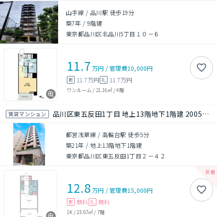
山手線 / 品川駅 徒歩19分
築7年
/
9階建
東京都品川区北品川5丁目１０－６
11.7
万円
/
管理費
10,000円
11.7万円
11.7万円
敷
礼
ワンルーム
/
21.16㎡
/
4階
品川区東五反田1丁目 地上13階地下1階建 2005年築
賃貸マンション
都営浅草線 / 高輪台駅 徒歩5分
築21年
/
地上13階地下1階建
東京都品川区東五反田1丁目２－４２
12.8
万円
/
管理費
15,000円
無料
無料
敷
礼
1K
/
23.67㎡
/
7階