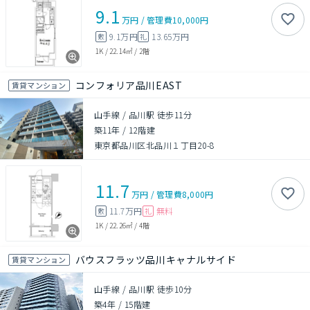
9.1
万円
/
管理費
10,000円
9.1万円
13.65万円
敷
礼
1K
/
22.14㎡
/
2階
コンフォリア品川EAST
賃貸マンション
山手線 / 品川駅 徒歩11分
築11年
/
12階建
東京都品川区北品川１丁目20-8
11.7
万円
/
管理費
8,000円
11.7万円
無料
敷
礼
1K
/
22.26㎡
/
4階
バウスフラッツ品川キャナルサイド
賃貸マンション
山手線 / 品川駅 徒歩10分
築4年
/
15階建