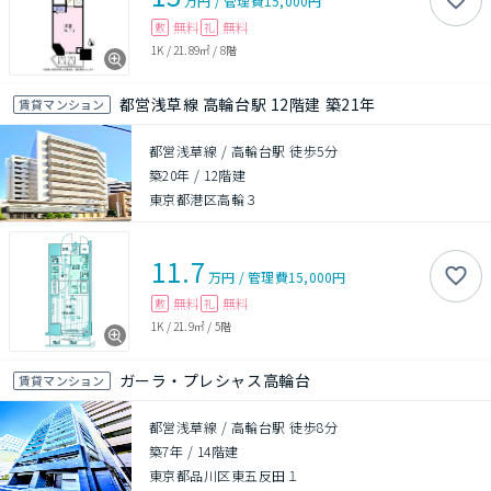
万円
/
管理費
15,000円
無料
無料
敷
礼
1K
/
21.89㎡
/
8階
都営浅草線 高輪台駅 12階建 築21年
賃貸マンション
都営浅草線 / 高輪台駅 徒歩5分
築20年
/
12階建
東京都港区高輪３
11.7
万円
/
管理費
15,000円
無料
無料
敷
礼
1K
/
21.9㎡
/
5階
ガーラ・プレシャス高輪台
賃貸マンション
都営浅草線 / 高輪台駅 徒歩8分
築7年
/
14階建
東京都品川区東五反田１