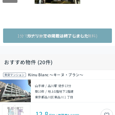
1分で完了!空室状況をお問い合わせ(無料)
カナリーでの掲載は終了しました
おすすめ物件 (20件)
Kiinu Blanc ～キーヌ・ブラン～
賃貸マンション
山手線 / 品川駅 徒歩13分
築10年
/
地上8階地下1階建
東京都品川区東品川１丁目
12.8