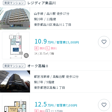
レジディア東品川
賃貸マンション
山手線 / 品川駅 徒歩17分
築20年
/
11階建
東京都品川区東品川１丁目
10.9
万円
/
管理費
15,000円
無料
無料
敷
礼
1K
/
20.71㎡
/
5階
オーク高輪Ⅱ
賃貸マンション
都営浅草線 / 高輪台駅 徒歩12分
築17年
/
9階建
東京都港区高輪１丁目
12.5
万円
/
管理費
7,000円
無料
12.5万円
敷
礼