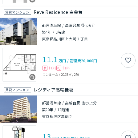
Reve Residence 白金台
賃貸マンション
都営浅草線 / 高輪台駅 徒歩6分
築4年
/
3階建
東京都品川区上大崎１丁目
11.1
万円
/
管理費
20,000円
無料
無料
敷
礼
ワンルーム
/
20.33㎡
/
2階
レジディア高輪桂坂
賃貸マンション
都営浅草線 / 高輪台駅 徒歩15分
築20年
/
12階建
東京都港区高輪２
13