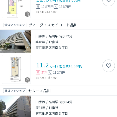
万円
/
管理費
8,000円
12.8万円
12.8万円
敷
礼
1K
/
30.23㎡
/
3階
ヴィーダ・スカイコート品川
賃貸マンション
山手線 / 品川駅 徒歩12分
築18年
/
12階建
東京都港区港南３丁目
11.2
万円
/
管理費
10,000円
無料
11.2万円
敷
礼
1K
/
25.37㎡
/
2階
セレーノ品川
賃貸マンション
山手線 / 品川駅 徒歩14分
築21年
/
11階建
東京都港区港南３丁目