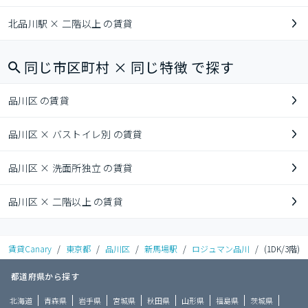
北品川駅 × 二階以上 の賃貸
同じ市区町村 × 同じ特徴 で探す
品川区 の賃貸
品川区 × バストイレ別 の賃貸
品川区 × 洗面所独立 の賃貸
品川区 × 二階以上 の賃貸
賃貸Canary
/
東京都
/
品川区
/
新馬場駅
/
ロジュマン品川
/
(1DK/3階)
都道府県から探す
北海道
青森県
岩手県
宮城県
秋田県
山形県
福島県
茨城県