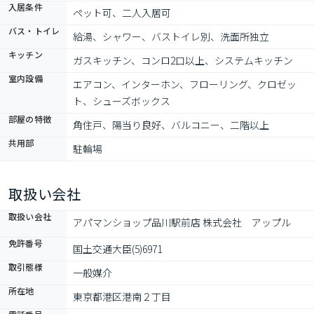
入居条件
ペット可、二人入居可
バス・トイレ
給湯、シャワー、バストイレ別、洗面所独立
キッチン
ガスキッチン、コンロ2口以上、システムキッチン
室内設備
エアコン、インターホン、フローリング、クロゼッ
ト、シューズボックス
部屋の特徴
角住戸、陽当り良好、バルコニー、二階以上
共用部
駐輪場
取扱い会社
取扱い会社
アパマンショップ品川駅前店 株式会社　アップル
免許番号
国土交通大臣(5)6971
取引態様
一般媒介
所在地
東京都港区港南２丁目