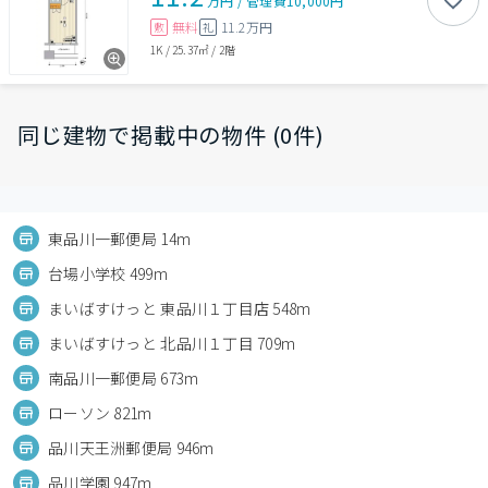
万円
/
管理費
10,000円
無料
11.2万円
敷
礼
1K
/
25.37㎡
/
2階
同じ建物で掲載中の物件 (0件)
東品川一郵便局 14m
台場小学校 499m
まいばすけっと 東品川１丁目店 548m
まいばすけっと 北品川１丁目 709m
南品川一郵便局 673m
ローソン 821m
品川天王洲郵便局 946m
品川学園 947m