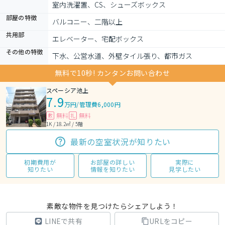
室内洗濯置、CS、シューズボックス
部屋の特徴
バルコニー、二階以上
共用部
エレベーター、宅配ボックス
その他の特徴
下水、公営水道、外壁タイル張り、都市ガス
無料で10秒! カンタンお問い合わせ
スペーシア池上
7.9
万円
/
管理費6,000円
無料
無料
敷
礼
1K / 18.2㎡ / 5階
最新の空室状況が知りたい
初期費用が
お部屋の詳しい
実際に
知りたい
情報を知りたい
見学したい
素敵な物件を見つけたらシェアしよう！
LINEで共有
URLをコピー