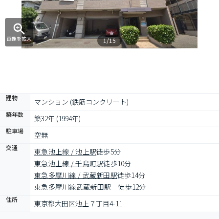
画像を拡大
1/15
建物
マンション (鉄筋コンクリート)
築年数
築32年 (1994年)
駐車場
空無
交通
東急池上線 / 池上駅
徒歩5分
東急池上線 / 千鳥町駅
徒歩10分
東急多摩川線 / 武蔵新田駅
徒歩14分
東急多摩川線武蔵新田駅　徒歩12分
住所
東京都大田区池上７丁目4-11