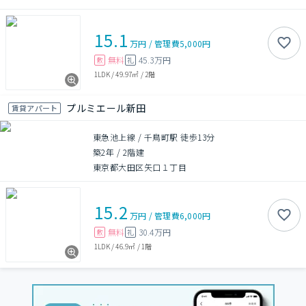
15.1
万円
/
管理費
5,000円
無料
45.3万円
敷
礼
1LDK
/
49.97㎡
/
2階
プルミエール新田
賃貸アパート
東急池上線 / 千鳥町駅 徒歩13分
築2年
/
2階建
東京都大田区矢口１丁目
15.2
万円
/
管理費
6,000円
無料
30.4万円
敷
礼
1LDK
/
46.9㎡
/
1階