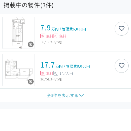
掲載中の物件(
3
件)
7.9
万円
/
管理費
6,000円
無料
無料
敷
礼
1K
/
18.2㎡
/
5階
17.7
万円
/
管理費
8,000円
無料
17.7万円
敷
礼
2K
/
51.3㎡
/
5階
全
3
件を表示する