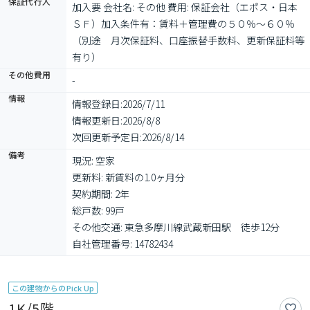
保証代行人
加入要 会社名: その他 費用: 保証会社（エポス・日本
ＳＦ）加入条件有：賃料＋管理費の５０％～６０％
（別途　月次保証料、口座振替手数料、更新保証料等
有り）
その他費用
-
情報
情報登録日:
2026/7/11
情報更新日:
2026/8/8
次回更新予定日:
2026/8/14
備考
現況: 空家

更新料: 新賃料の1.0ヶ月分

契約期間: 2年

総戸数: 99戸

その他交通: 東急多摩川線武蔵新田駅　徒歩12分

自社管理番号: 14782434
この建物からのPick Up
1K/5階