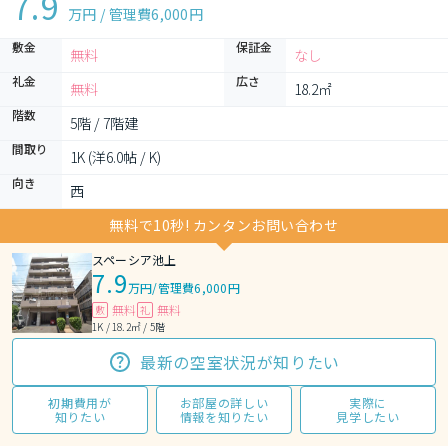
7.9
万円 / 管理費
6,000円
敷金
保証金
無料
なし
礼金
広さ
無料
18.2㎡
階数
5階 / 7階建
間取り
1K (洋6.0帖 / K)
向き
西
無料で10秒! カンタンお問い合わせ
スペーシア池上
7.9
万円
/
管理費6,000円
無料
無料
敷
礼
1K / 18.2㎡ / 5階
最新の空室状況が知りたい
初期費用が
お部屋の詳しい
実際に
知りたい
情報を知りたい
見学したい