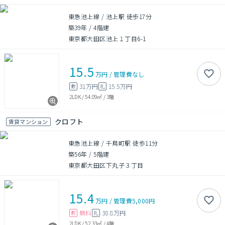
東急池上線 / 池上駅 徒歩17分
築39年
/
4階建
東京都大田区池上１丁目6-1
15.5
万円
/
管理費
なし
31万円
15.5万円
敷
礼
2LDK
/
54.09㎡
/
3階
クロフト
賃貸マンション
東急池上線 / 千鳥町駅 徒歩11分
築56年
/
5階建
東京都大田区下丸子３丁目
15.4
万円
/
管理費
5,000円
無料
30.8万円
敷
礼
2LDK
/
52.33㎡
/
4階