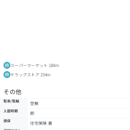
スーパーマーケット 184m
ドラッグストア 254m
その他
駐車/駐輪
空無
入居時期
即
損保
住宅保険: 要