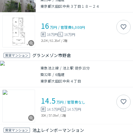
東京都大田区中央３丁目１８－２４
16
万円
/
管理費
6,000円
16万円
16万円
敷
礼
2LDK
/
61.26㎡
/
2階
グランメゾン市野倉
賃貸マンション
東急池上線 / 池上駅 徒歩18分
築32年
/
6階建
東京都大田区中央４丁目
14.5
万円
/
管理費
なし
14.5万円
14.5万円
敷
礼
3DK
/
57.09㎡
/
1階
池上レインボーマンション
賃貸マンション