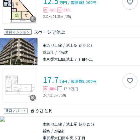
12.5
万円
/
管理費
5,000円
無料
無料
敷
礼
2LDK
/
51.37㎡
/
2階
スペーシア池上
賃貸マンション
東急池上線 / 池上駅 徒歩6分
築32年
/
7階建
東京都大田区池上７丁目4-11
17.7
万円
/
管理費
8,000円
無料
17.7万円
敷
礼
2K
/
51.3㎡
/
5階
きりさとK
賃貸アパート
東急池上線 / 池上駅 徒歩19分
新築
/
2階建
東京都大田区中央５丁目