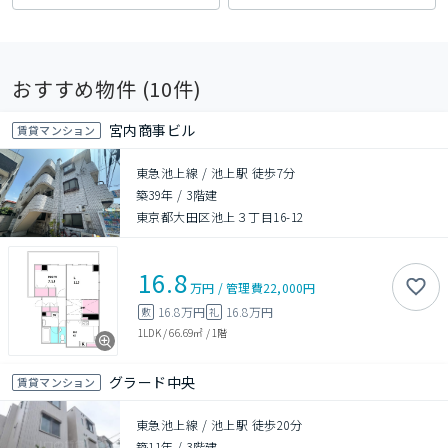
おすすめ物件 (
10
件)
宮内商事ビル
賃貸マンション
東急池上線 / 池上駅 徒歩7分
築39年
/
3階建
東京都大田区池上３丁目16-12
16.8
万円
/
管理費
22,000円
16.8万円
16.8万円
敷
礼
1LDK
/
66.69㎡
/
1階
グラード中央
賃貸マンション
東急池上線 / 池上駅 徒歩20分
築11年
/
3階建