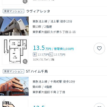
ラヴィアレッタ
賃貸マンション
東急池上線 / 池上駅 徒歩13分
築13年
/
2階建
東京都大田区久が原５丁目11-18
13.5
万円
/
管理費
3,000円
13.5万円
13.5万円
敷
礼
1LDK
/
51.73㎡
/
2階
STハイム千鳥
賃貸マンション
東急池上線 / 千鳥町駅 徒歩10分
築40年
/
4階建
東京都大田区千鳥２丁目