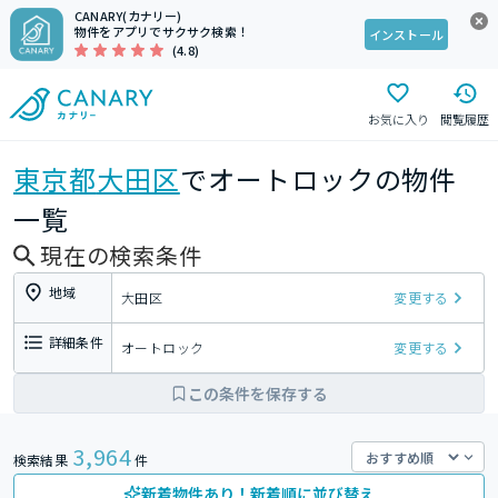
CANARY(カナリー)
物件をアプリでサクサク検索！
インストール
(4.8)
お気に入り
閲覧履歴
東京都
大田区
でオートロックの物件
一覧
現在の検索条件
地域
大田区
変更する
詳細条件
オートロック
変更する
この条件を保存する
3,964
検索結果
件
新着物件あり！新着順に並び替え