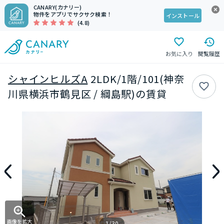
CANARY(カナリー)
物件をアプリでサクサク検索！
インストール
(4.8)
お気に入り
閲覧履歴
シャインヒルズA
2LDK/1階/101(神奈
川県横浜市鶴見区 / 綱島駅)の賃貸
画像を拡大
1/30