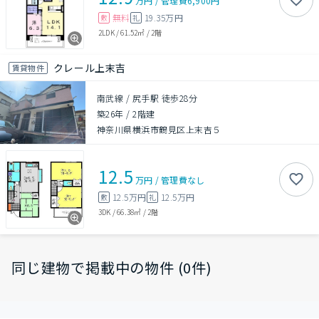
万円
/
管理費
6,900円
無料
19.35万円
敷
礼
2LDK
/
61.52㎡
/
2階
クレール上末吉
賃貸物件
南武線 / 尻手駅 徒歩28分
築26年
/
2階建
神奈川県横浜市鶴見区上末吉５
12.5
万円
/
管理費
なし
12.5万円
12.5万円
敷
礼
3DK
/
66.38㎡
/
2階
同じ建物で掲載中の物件 (0件)