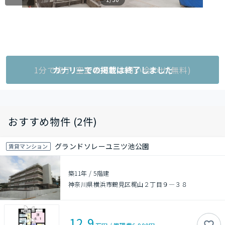
1分で完了!空室状況をお問い合わせ(無料)
カナリーでの掲載は終了しました
おすすめ物件 (2件)
グランドソレーユ三ツ池公園
賃貸マンション
築11年
/
5階建
神奈川県横浜市鶴見区梶山２丁目９―３８
12.9