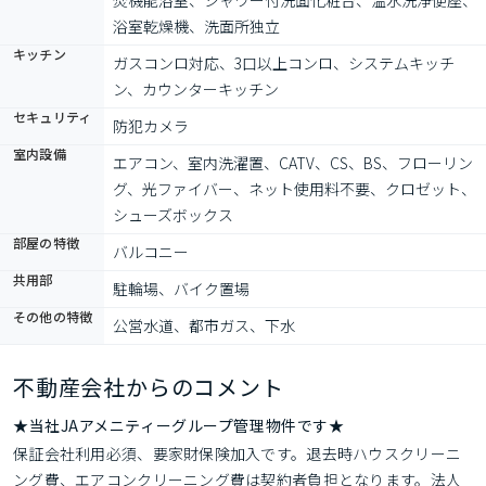
焚機能浴室、シャワー付洗面化粧台、温水洗浄便座、
浴室乾燥機、洗面所独立
キッチン
ガスコンロ対応、3口以上コンロ、システムキッチ
ン、カウンターキッチン
セキュリティ
防犯カメラ
室内設備
エアコン、室内洗濯置、CATV、CS、BS、フローリン
グ、光ファイバー、ネット使用料不要、クロゼット、
シューズボックス
部屋の特徴
バルコニー
共用部
駐輪場、バイク置場
その他の特徴
公営水道、都市ガス、下水
不動産会社からのコメント
★当社JAアメニティーグループ管理物件です★
保証会社利用必須、要家財保険加入です。退去時ハウスクリーニ
ング費、エアコンクリーニング費は契約者負担となります。法人