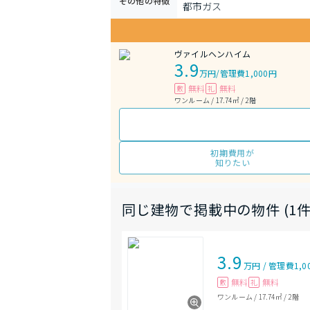
その他の特徴
都市ガス
ヴァイルヘンハイム
3.9
万円
/
管理費1,000円
無料
無料
敷
礼
ワンルーム / 17.74㎡ / 2階
初期費用が
知りたい
同じ建物で掲載中の物件 (1件
3.9
万円
/
管理費
1,0
無料
無料
敷
礼
ワンルーム
/
17.74㎡
/
2階