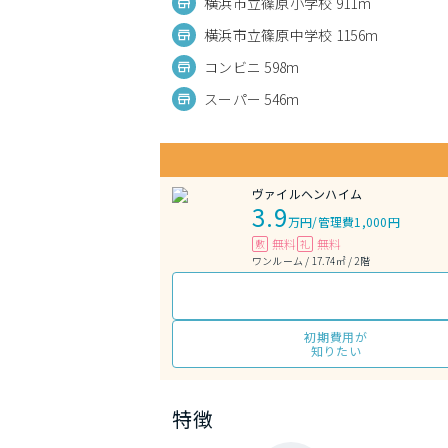
横浜市立篠原小学校 911m
横浜市立篠原中学校 1156m
コンビニ 598m
スーパー 546m
ヴァイルヘンハイム
3.9
万円
/
管理費1,000円
無料
無料
敷
礼
ワンルーム / 17.74㎡ / 2階
初期費用が
知りたい
特徴