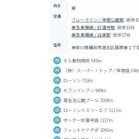
向き
東
交通
ブルーライン / 岸根公園駅
徒歩1
東急東横線 / 妙蓮寺駅
徒歩13分
東急東横線 / 白楽駅
徒歩17分
住所
神奈川県横浜市港北区篠原東２丁目2
そら動物病院 545m
（株）スーパー・トップ／岸根店 546
ローソン 702m
セブンイレブン 969m
菊名池公園プール 1008m
ローソン×スリーエフ 1117m
オーケー妙蓮寺店 1137m
フィットケアデポ 1093m