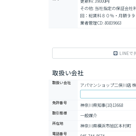
更新料: 39000円

その他: 当社指定の保証会
回：総賃料８０％・月額９９
業者管理CD: 80839663
LINEで
取扱い会社
取扱い会社
アパマンショップ二俣川店 
免許番号
神奈川県知事(10)13668
取引態様
一般媒介
所在地
神奈川県横浜市旭区本村町
電話番号