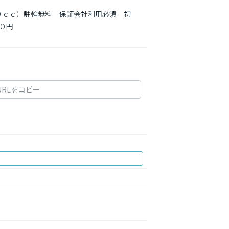
０ｃｃ）駐輪無料　保証会社利用必須　初
円

URLをコピー