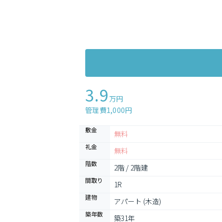
3.9
万円
管理費1,000円
敷金
無料
礼金
無料
階数
2階 / 2階建
間取り
1R
建物
アパート (木造)
築年数
築31年