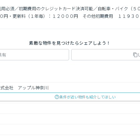
社利用必須／初期費用のクレジットカード決済可能／自転車・バイク（５
０円・更新料（１年毎）：１２０００円　その他初期費用　１１９３００
素敵な物件を見つけたらシェアしよう！
共有
株式会社　アップル神奈川
条件が近い物件も紹介してほしい