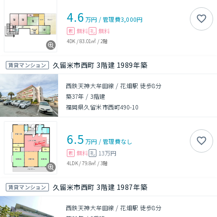
4.6
万円
/
管理費
3,000円
無料
無料
敷
礼
4DK
/
83.01㎡
/
2階
久留米市西町 3階建 1989年築
賃貸マンション
西鉄天神大牟田線 / 花畑駅 徒歩8分
築37年
/
3階建
福岡県久留米市西町490-10
6.5
万円
/
管理費
なし
無料
13万円
敷
礼
4LDK
/
79.8㎡
/
3階
久留米市西町 3階建 1987年築
賃貸マンション
西鉄天神大牟田線 / 花畑駅 徒歩8分