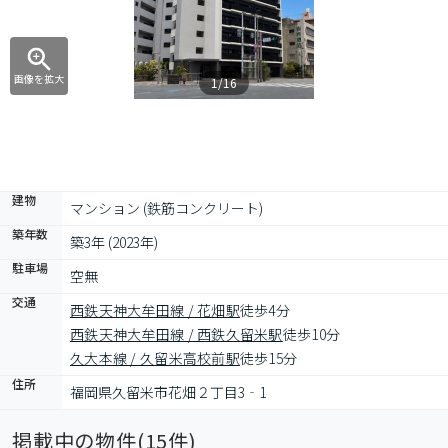
画像を拡大
1/16
建物
マンション (鉄筋コンクリート)
築年数
築3年 (2023年)
駐車場
空無
交通
西鉄天神大牟田線 / 花畑駅
徒歩4分
西鉄天神大牟田線 / 西鉄久留米駅
徒歩10分
久大本線 / 久留米高校前駅
徒歩15分
住所
福岡県久留米市花畑２丁目3‐1
掲載中の物件(
15
件)