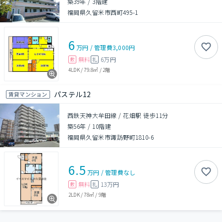
築39年
/
3階建
福岡県久留米市西町495-1
6
万円
/
管理費
3,000円
無料
6万円
敷
礼
4LDK
/
79.8㎡
/
2階
パステル12
賃貸マンション
西鉄天神大牟田線 / 花畑駅 徒歩11分
築56年
/
10階建
福岡県久留米市諏訪野町1810-6
6.5
万円
/
管理費
なし
無料
13万円
敷
礼
2LDK
/
78㎡
/
9階