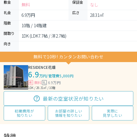
敷金
保証金
無料
なし
礼金
広さ
6.9万円
28.31㎡
階数
10階 / 14階建
間取り
1DK (LDK7.7帖 / 洋2.7帖)
向き
無料で10秒! カンタンお問い合わせ
RESIDENCE花畑
6.9
万円
/
管理費5,000円
無料
6.9万円
敷
礼
1DK / 28.31㎡ / 10階
最新の空室状況が知りたい
初期費用が
お部屋の詳しい
実際に
知りたい
情報を知りたい
見学したい
特徴