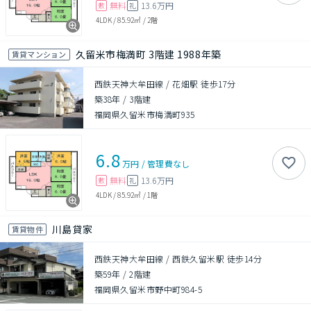
無料
13.6万円
敷
礼
4LDK
/
85.92㎡
/
2階
久留米市梅満町 3階建 1988年築
賃貸マンション
西鉄天神大牟田線 / 花畑駅 徒歩17分
築38年
/
3階建
福岡県久留米市梅満町935
6.8
万円
/
管理費
なし
無料
13.6万円
敷
礼
4LDK
/
85.92㎡
/
1階
川島貸家
賃貸物件
西鉄天神大牟田線 / 西鉄久留米駅 徒歩14分
築59年
/
2階建
福岡県久留米市野中町984-5