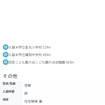
久留米市立金丸小学校 519m
久留米市立諏訪中学校 449m
認定こども園大谷こども園大谷幼稚園 665m
その他
駐車/駐輪
空無
入居時期
即
損保
住宅保険: 要