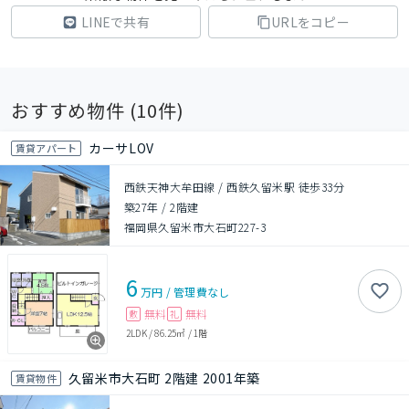
LINEで共有
URLをコピー
おすすめ物件 (
10
件)
カーサLOV
賃貸アパート
西鉄天神大牟田線 / 西鉄久留米駅 徒歩33分
築27年
/
2階建
福岡県久留米市大石町227-3
6
万円
/
管理費
なし
無料
無料
敷
礼
2LDK
/
86.25㎡
/
1階
久留米市大石町 2階建 2001年築
賃貸物件