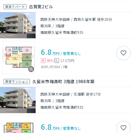
古賀第2ビル
賃貸アパート
西鉄天神大牟田線 / 西鉄久留米駅 徒歩26分
築38年
/
3階建
福岡県久留米市梅満町935
6.8
万円
/
管理費
なし
無料
13.6万円
敷
礼
4LDK
/
85.92㎡
/
1階
久留米市梅満町 3階建 1988年築
賃貸マンション
西鉄天神大牟田線 / 花畑駅 徒歩17分
築38年
/
3階建
福岡県久留米市梅満町935
6.8
万円
/
管理費
なし