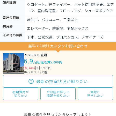
室内設備
クロゼット、光ファイバー、ネット使用料不要、エア
コン、室内洗濯置、フローリング、シューズボックス
部屋の特徴
角住戸、バルコニー、二階以上
共用部
エレベーター、駐輪場、宅配ボックス
その他の特徴
下水、公営水道、プロパンガス、デザイナーズ
無料で10秒! カンタンお問い合わせ
RESIDENCE花畑
6.9
万円
/
管理費5,000円
無料
6.9万円
敷
礼
1DK / 28.31㎡ / 10階
最新の空室状況が知りたい
初期費用が
お部屋の詳しい
実際に
知りたい
情報を知りたい
見学したい
素敵な物件を見つけたらシェアしよう！