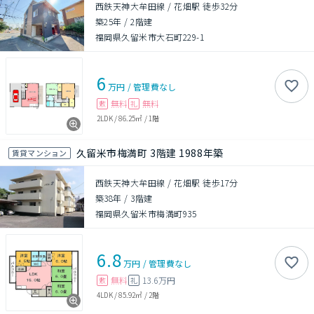
西鉄天神大牟田線 / 花畑駅 徒歩32分
築25年
/
2階建
福岡県久留米市大石町229-1
6
万円
/
管理費
なし
無料
無料
敷
礼
2LDK
/
86.25㎡
/
1階
久留米市梅満町 3階建 1988年築
賃貸マンション
西鉄天神大牟田線 / 花畑駅 徒歩17分
築38年
/
3階建
福岡県久留米市梅満町935
6.8
万円
/
管理費
なし
無料
13.6万円
敷
礼
4LDK
/
85.92㎡
/
2階