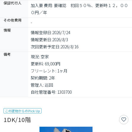
保証代行人
加入要 費用: 要確認　初回５０％、更新時１２，００
０円／年
その他費用
-
情報
情報登録日:
2026/7/24
情報更新日:
2026/8/3
次回更新予定日:
2026/8/16
備考
現況: 空家

更新料: 69,000円

フリーレント: 1ヶ月

契約期間: 2年

管理人: 巡回

自社管理番号: 1303700
この建物からのPick Up
1DK/10階